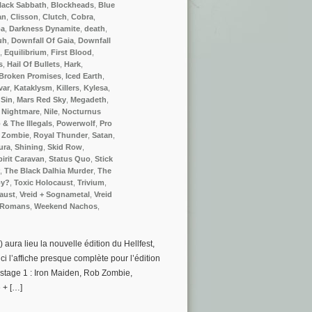
lack Sabbath
,
Blockheads
,
Blue
an
,
Clisson
,
Clutch
,
Cobra
,
ba
,
Darkness Dynamite
,
death
,
uh
,
Downfall Of Gaia
,
Downfall
,
Equilibrium
,
First Blood
,
s
,
Hail Of Bullets
,
Hark
,
Broken Promises
,
Iced Earth
,
var
,
Kataklysm
,
Killers
,
Kylesa
,
Sin
,
Mars Red Sky
,
Megadeth
,
,
Nightmare
,
Nile
,
Nocturnus
 & The Illegals
,
Powerwolf
,
Pro
 Zombie
,
Royal Thunder
,
Satan
,
ura
,
Shining
,
Skid Row
,
pirit Caravan
,
Status Quo
,
Stick
,
The Black Dalhia Murder
,
The
py?
,
Toxic Holocaust
,
Trivium
,
aust
,
Vreid + Sognametal
,
Vreid
 Romans
,
Weekend Nachos
,
 aura lieu la nouvelle édition du Hellfest,
ci l’affiche presque complète pour l’édition
nstage 1 : Iron Maiden, Rob Zombie,
 + […]