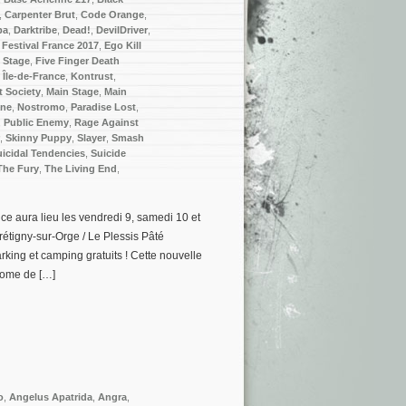
,
Carpenter Brut
,
Code Orange
,
ba
,
Darktribe
,
Dead!
,
DevilDriver
,
Festival France 2017
,
Ego Kill
y Stage
,
Five Finger Death
,
Île-de-France
,
Kontrust
,
t Society
,
Main Stage
,
Main
ane
,
Nostromo
,
Paradise Lost
,
,
Public Enemy
,
Rage Against
,
Skinny Puppy
,
Slayer
,
Smash
uicidal Tendencies
,
Suicide
The Fury
,
The Living End
,
ce aura lieu les vendredi 9, samedi 10 et
étigny-sur-Orge / Le Plessis Pâté
rking et camping gratuits ! Cette nouvelle
rome de […]
o
,
Angelus Apatrida
,
Angra
,