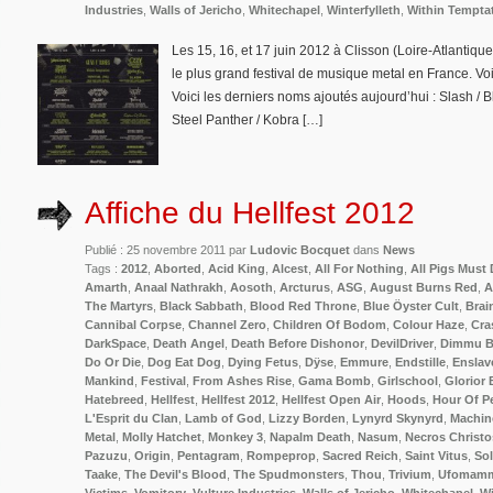
Industries
,
Walls of Jericho
,
Whitechapel
,
Winterfylleth
,
Within Tempta
Les 15, 16, et 17 juin 2012 à Clisson (Loire-Atlantique)
le plus grand festival de musique metal en France. Voic
Voici les derniers noms ajoutés aujourd’hui : Slash / B
Steel Panther / Kobra […]
Affiche du Hellfest 2012
Publié : 25 novembre 2011 par
Ludovic Bocquet
dans
News
Tags :
2012
,
Aborted
,
Acid King
,
Alcest
,
All For Nothing
,
All Pigs Must 
Amarth
,
Anaal Nathrakh
,
Aosoth
,
Arcturus
,
ASG
,
August Burns Red
,
A
The Martyrs
,
Black Sabbath
,
Blood Red Throne
,
Blue Öyster Cult
,
Brai
Cannibal Corpse
,
Channel Zero
,
Children Of Bodom
,
Colour Haze
,
Cra
DarkSpace
,
Death Angel
,
Death Before Dishonor
,
DevilDriver
,
Dimmu B
Do Or Die
,
Dog Eat Dog
,
Dying Fetus
,
Dÿse
,
Emmure
,
Endstille
,
Enslav
Mankind
,
Festival
,
From Ashes Rise
,
Gama Bomb
,
Girlschool
,
Glorior B
Hatebreed
,
Hellfest
,
Hellfest 2012
,
Hellfest Open Air
,
Hoods
,
Hour Of P
L'Esprit du Clan
,
Lamb of God
,
Lizzy Borden
,
Lynyrd Skynyrd
,
Machin
Metal
,
Molly Hatchet
,
Monkey 3
,
Napalm Death
,
Nasum
,
Necros Christo
Pazuzu
,
Origin
,
Pentagram
,
Rompeprop
,
Sacred Reich
,
Saint Vitus
,
Sol
Taake
,
The Devil's Blood
,
The Spudmonsters
,
Thou
,
Trivium
,
Ufomam