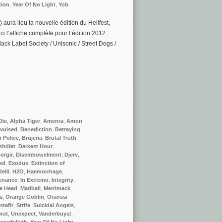
tion
,
Year Of No Light
,
Yob
 aura lieu la nouvelle édition du Hellfest,
i l’affiche complète pour l’édition 2012 :
lack Label Society / Unisonic / Street Dogs /
Die
,
Alpha Tiger
,
Amenra
,
Amon
vulsed
,
Benediction
,
Betraying
n Police
,
Brujeria
,
Brutal Truth
,
shdïet
,
Darkest Hour
,
orgir
,
Disembowelment
,
Djerv
,
ed
,
Exodus
,
Extinction of
elli
,
H2O
,
Haemorrhage
,
enance
,
In Extremo
,
Integrity
,
e Head
,
Madball
,
Merrimack
,
s
,
Orange Goblin
,
Oranssi
stafir
,
Strife
,
Suicidal Angels
,
mut
,
Unexpect
,
Vanderbuyst
,