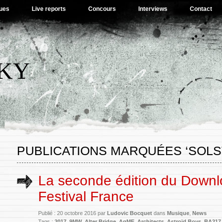
ues
Live reports
Concours
Interviews
Contact
SKY
PUBLICATIONS MARQUÉES ‘SOLS
La seconde édition du Down
Festival France
Publié : 20 octobre 2016 par
Ludovic Bocquet
dans
Musique
,
News
Tags :
2017
,
9MW
,
Alter Bridge
,
AqME
,
Architects
,
Astroïd Boys
,
BA217