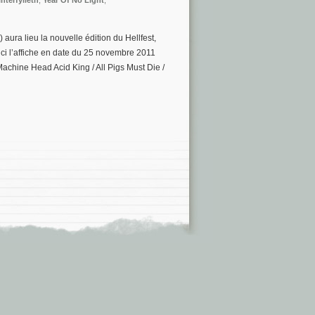
nterfylleth
,
Year Of No Light
,
 aura lieu la nouvelle édition du Hellfest,
ici l’affiche en date du 25 novembre 2011
Machine Head Acid King / All Pigs Must Die /