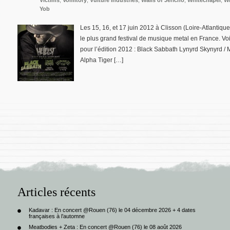
Victims
,
Vomitory
,
Vulture Industries
,
Walls of Jericho
,
Whitechapel
,
Wi
Yob
Les 15, 16, et 17 juin 2012 à Clisson (Loire-Atlantique)
le plus grand festival de musique metal en France. Vo
pour l’édition 2012 : Black Sabbath Lynyrd Skynyrd / 
Alpha Tiger […]
Articles récents
Kadavar : En concert @Rouen (76) le 04 décembre 2026 + 4 dates
françaises à l’automne
Meatbodies + Zeta : En concert @Rouen (76) le 08 août 2026