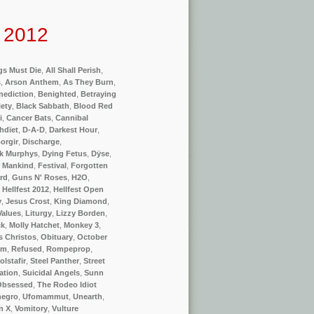
t 2012
igs Must Die
,
All Shall Perish
,
s
,
Arson Anthem
,
As They Burn
,
nediction
,
Benighted
,
Betraying
iety
,
Black Sabbath
,
Blood Red
i
,
Cancer Bats
,
Cannibal
hdïet
,
D-A-D
,
Darkest Hour
,
orgir
,
Discharge
,
k Murphys
,
Dying Fetus
,
Dÿse
,
f Mankind
,
Festival
,
Forgotten
rd
,
Guns N' Roses
,
H2O
,
,
Hellfest 2012
,
Hellfest Open
y
,
Jesus Crost
,
King Diamond
,
Values
,
Liturgy
,
Lizzy Borden
,
ck
,
Molly Hatchet
,
Monkey 3
,
s Christos
,
Obituary
,
October
am
,
Refused
,
Rompeprop
,
olstafir
,
Steel Panther
,
Street
ation
,
Suicidal Angels
,
Sunn
Obsessed
,
The Rodeo Idiot
negro
,
Ufomammut
,
Unearth
,
n X
,
Vomitory
,
Vulture