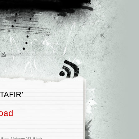
TAFIR’
load
,
Base Aérienne 217
,
Black