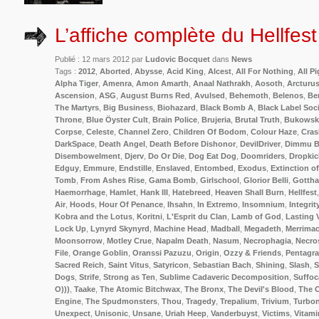
L’affiche complète du Hellfes
Publié : 12 mars 2012 par
Ludovic Bocquet
dans
News
Tags :
2012
,
Aborted
,
Abysse
,
Acid King
,
Alcest
,
All For Nothing
,
All P
Alpha Tiger
,
Amenra
,
Amon Amarth
,
Anaal Nathrakh
,
Aosoth
,
Arcturu
Ascension
,
ASG
,
August Burns Red
,
Avulsed
,
Behemoth
,
Belenos
,
Be
The Martyrs
,
Big Business
,
Biohazard
,
Black Bomb A
,
Black Label Soc
Throne
,
Blue Öyster Cult
,
Brain Police
,
Brujeria
,
Brutal Truth
,
Bukowsk
Corpse
,
Celeste
,
Channel Zero
,
Children Of Bodom
,
Colour Haze
,
Cras
DarkSpace
,
Death Angel
,
Death Before Dishonor
,
DevilDriver
,
Dimmu B
Disembowelment
,
Djerv
,
Do Or Die
,
Dog Eat Dog
,
Doomriders
,
Dropkic
Edguy
,
Emmure
,
Endstille
,
Enslaved
,
Entombed
,
Exodus
,
Extinction o
Tomb
,
From Ashes Rise
,
Gama Bomb
,
Girlschool
,
Glorior Belli
,
Gottha
Haemorrhage
,
Hamlet
,
Hank III
,
Hatebreed
,
Heaven Shall Burn
,
Hellfest
Air
,
Hoods
,
Hour Of Penance
,
Ihsahn
,
In Extremo
,
Insomnium
,
Integrit
Kobra and the Lotus
,
Koritni
,
L'Esprit du Clan
,
Lamb of God
,
Lasting 
Lock Up
,
Lynyrd Skynyrd
,
Machine Head
,
Madball
,
Megadeth
,
Merrima
Moonsorrow
,
Motley Crue
,
Napalm Death
,
Nasum
,
Necrophagia
,
Necro
File
,
Orange Goblin
,
Oranssi Pazuzu
,
Origin
,
Ozzy & Friends
,
Pentagr
Sacred Reich
,
Saint Vitus
,
Satyricon
,
Sebastian Bach
,
Shining
,
Slash
,
S
Dogs
,
Strife
,
Strong as Ten
,
Sublime Cadaveric Decomposition
,
Suffoc
O)))
,
Taake
,
The Atomic Bitchwax
,
The Bronx
,
The Devil's Blood
,
The 
Engine
,
The Spudmonsters
,
Thou
,
Tragedy
,
Trepalium
,
Trivium
,
Turbo
Unexpect
,
Unisonic
,
Unsane
,
Uriah Heep
,
Vanderbuyst
,
Victims
,
Vitami