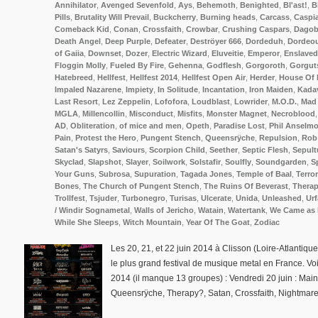
Annihilator
,
Avenged Sevenfold
,
Ays
,
Behemoth
,
Benighted
,
Bl'ast!
,
B
Pills
,
Brutality Will Prevail
,
Buckcherry
,
Burning heads
,
Carcass
,
Caspi
Comeback Kid
,
Conan
,
Crossfaith
,
Crowbar
,
Crushing Caspars
,
Dago
Death Angel
,
Deep Purple
,
Defeater
,
Deströyer 666
,
Dordeduh
,
Dordeo
of Gaiia
,
Downset
,
Dozer
,
Electric Wizard
,
Eluveitie
,
Emperor
,
Enslaved
Floggin Molly
,
Fueled By Fire
,
Gehenna
,
Godflesh
,
Gorgoroth
,
Gorgut
Hatebreed
,
Hellfest
,
Hellfest 2014
,
Hellfest Open Air
,
Herder
,
House Of 
Impaled Nazarene
,
Impiety
,
In Solitude
,
Incantation
,
Iron Maiden
,
Kada
Last Resort
,
Lez Zeppelin
,
Lofofora
,
Loudblast
,
Lowrider
,
M.O.D.
,
Mad 
MGLA
,
Millencollin
,
Misconduct
,
Misfits
,
Monster Magnet
,
Necroblood
AD
,
Obliteration
,
of mice and men
,
Opeth
,
Paradise Lost
,
Phil Anselmo
Pain
,
Protest the Hero
,
Pungent Stench
,
Queensrÿche
,
Repulsion
,
Rob
Satan's Satyrs
,
Saviours
,
Scorpion Child
,
Seether
,
Septic Flesh
,
Sepult
Skyclad
,
Slapshot
,
Slayer
,
Soilwork
,
Solstafir
,
Soulfly
,
Soundgarden
,
S
Your Guns
,
Subrosa
,
Supuration
,
Tagada Jones
,
Temple of Baal
,
Terror
Bones
,
The Church of Pungent Stench
,
The Ruins Of Beverast
,
Thera
Trollfest
,
Tsjuder
,
Turbonegro
,
Turisas
,
Ulcerate
,
Unida
,
Unleashed
,
Urf
/ Windir Sognametal
,
Walls of Jericho
,
Watain
,
Watertank
,
We Came as
While She Sleeps
,
Witch Mountain
,
Year Of The Goat
,
Zodiac
Les 20, 21, et 22 juin 2014 à Clisson (Loire-Atlantique)
le plus grand festival de musique metal en France. Voi
2014 (il manque 13 groupes) : Vendredi 20 juin : Mai
Queensrÿche, Therapy?, Satan, Crossfaith, Nightmare