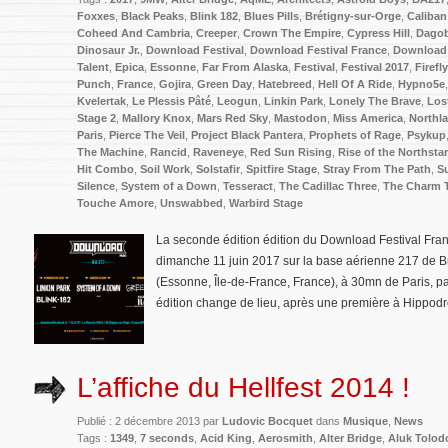
Foxxes
,
Black Peaks
,
Blink 182
,
Blues Pills
,
Brétigny-sur-Orge
,
Caliban
Coheed And Cambria
,
Creeper
,
Crown The Empire
,
Cypress Hill
,
Dago
Dinosaur Jr.
,
Download Festival
,
Download Festival France
,
Download 
Talent
,
Epica
,
Essonne
,
Far From Alaska
,
Festival
,
Festival 2017
,
Firefl
Punch
,
France
,
Gojira
,
Green Day
,
Hatebreed
,
Hell Of A Ride
,
Hypno5e
Kvelertak
,
Le Plessis Pâté
,
Leogun
,
Linkin Park
,
Lonely The Brave
,
Los
Stage 2
,
Mallory Knox
,
Mars Red Sky
,
Mastodon
,
Miss America
,
Northl
Paris
,
Pierce The Veil
,
Project Black Pantera
,
Prophets of Rage
,
Psykup
The Machine
,
Rancid
,
Raveneye
,
Red Sun Rising
,
Rise of the Northstar
Hit Combo
,
Soil Work
,
Solstafir
,
Spitfire Stage
,
Stray From The Path
,
S
Silence
,
System of a Down
,
Tesseract
,
The Cadillac Three
,
The Charm 
Touche Amore
,
Unswabbed
,
Warbird Stage
La seconde édition édition du Download Festival Fran
dimanche 11 juin 2017 sur la base aérienne 217 de Br
(Essonne, Île-de-France, France), à 30mn de Paris, pa
édition change de lieu, après une première à Hippod
L’affiche du Hellfest 2014 !
Publié : 2 décembre 2013 par
Ludovic Bocquet
dans
Musique
,
News
Tags :
1349
,
7 seconds
,
Acid King
,
Aerosmith
,
Alter Bridge
,
Aluk Tolod