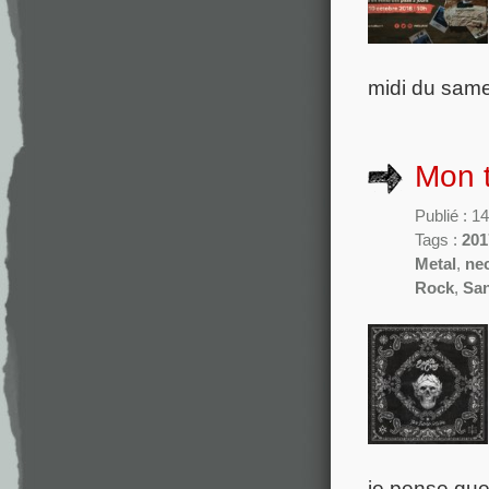
midi du same
Mon 
Publié : 1
Tags :
201
Metal
,
ne
Rock
,
San
je pense que