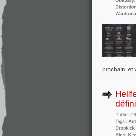
Obituary
Distortio
Wardruna
prochain, et 
Hellf
défini
Publié : 
Tags :
Ant
Dropkick
Alert
,
Kis