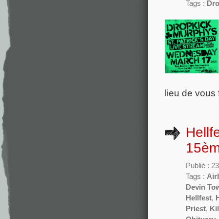
Tags :
Dro
lieu de vous 
Hellf
15ème
Publié : 23
Tags :
Air
Devin To
Hellfest
,
H
Priest
,
Ki