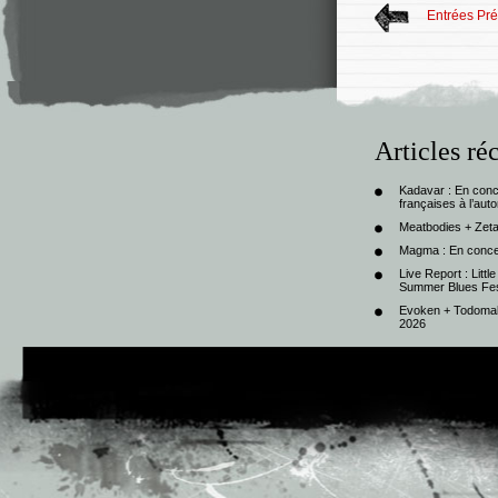
Entrées Pr
Articles ré
Kadavar : En con
françaises à l’au
Meatbodies + Zeta
Magma : En conce
Live Report : Litt
Summer Blues Fest
Evoken + Todomal 
2026