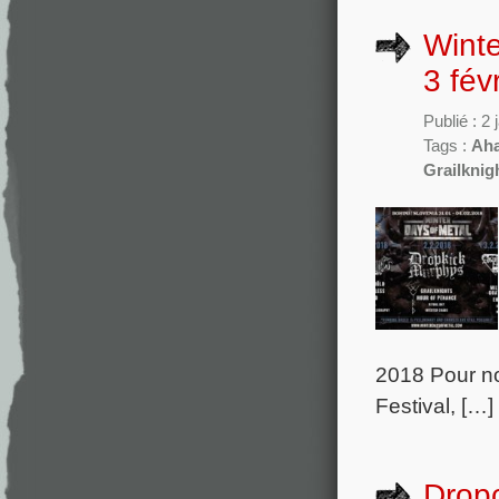
Winte
3 fév
Publié : 2
Tags :
Ah
Grailknig
2018 Pour nos
Festival, […]
Dropc