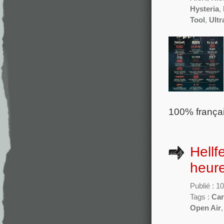
Hysteria
,
Tool
,
Ultr
100% françai
Hellf
heure
Publié : 1
Tags :
Car
Open Air