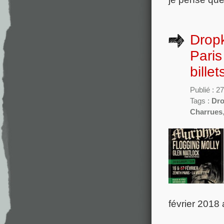
Dropk
Paris
bille
Publié : 2
Tags :
Dro
Charrues
février 2018 