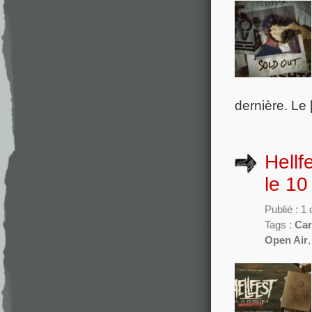
dernière. Le
Hellf
le 10
Publié : 1
Tags :
Car
Open Air