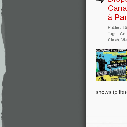
Canal
à Par
Publié : 1
Tags :
Aér
Clash
,
Vi
shows (différ