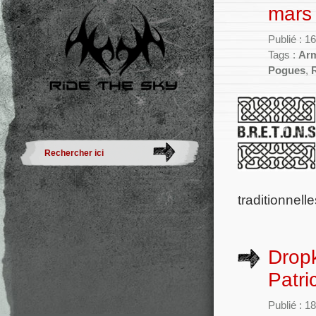
mars
Publié : 
Tags :
Ar
Pogues
,
traditionnell
Dropk
Patri
Publié : 1