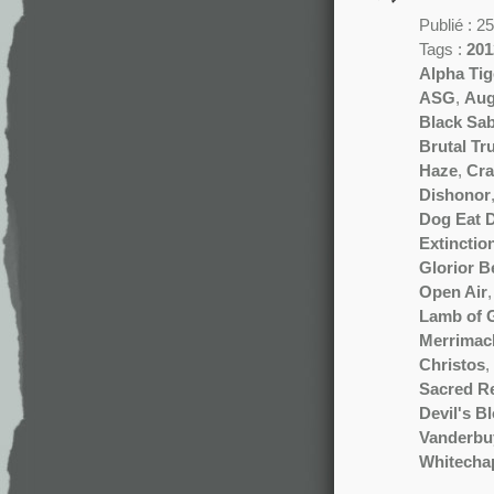
Publié : 
Tags :
201
Alpha Tig
ASG
,
Aug
Black Sa
Brutal Tr
Haze
,
Cra
Dishonor
Dog Eat 
Extinctio
Glorior Be
Open Air
Lamb of 
Merrimac
Christos
,
Sacred R
Devil's B
Vanderbu
Whitecha