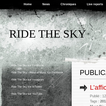
Home
News
Chroniques
Live reports
RIDE THE SKY
Ride The Sky sur Facebook
PUBLIC
Ride The Sky - World of Music sur Facebook
Ride The Sky sur Instagram
L’aff
Ride The Sky sur X/Twitter
Ride The Sky sur YouTube
Publié : 
Tags :
201