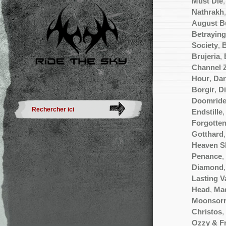
Must Die
Nathrakh
August B
Betraying
Society
,
B
Brujeria
,
Channel 
Hour
,
Da
Borgir
,
D
Doomride
Endstille
Forgotte
Gotthard
Heaven S
Penance
,
Diamond
Lasting V
Head
,
Mad
Moonsor
Christos
,
Ozzy & F