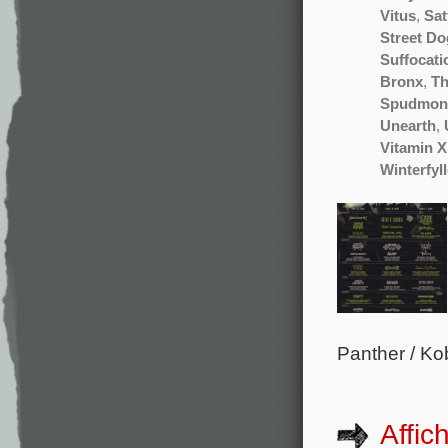
Vitus
,
Sat
Street Do
Suffocati
Bronx
,
Th
Spudmon
Unearth
,
Vitamin X
Winterfyl
Panther / Ko
Affic