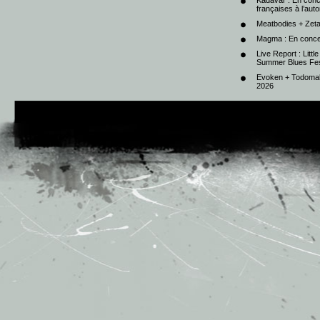
Kadavar : En con
françaises à l’au
Meatbodies + Zeta
Magma : En conce
Live Report : Litt
Summer Blues Fest
Evoken + Todomal 
2026