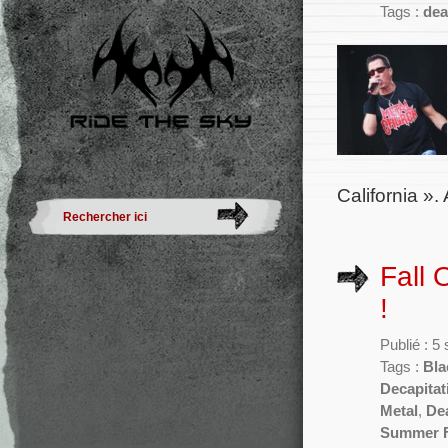
Tags :
dea
California »
Fall 
!
Publié : 
Tags :
Bla
Decapitat
Metal
,
De
Summer F