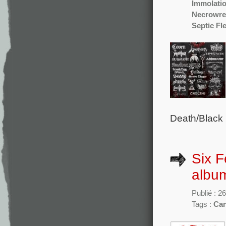
Immolati
Necrowre
Septic Fl
Death/Black 
Six F
album
Publié : 2
Tags :
Can