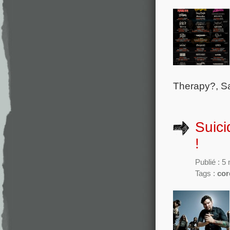
Therapy?, Sa
Suici
!
Publié : 
Tags :
cor