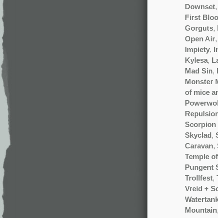
Downset
First Blo
Gorguts
,
Open Air
Impiety
,
I
Kylesa
,
L
Mad Sin
,
Monster 
of mice 
Powerwol
Repulsio
Scorpion 
Skyclad
,
Caravan
,
Temple of
Pungent 
Trollfest
,
Vreid + S
Watertan
Mountain