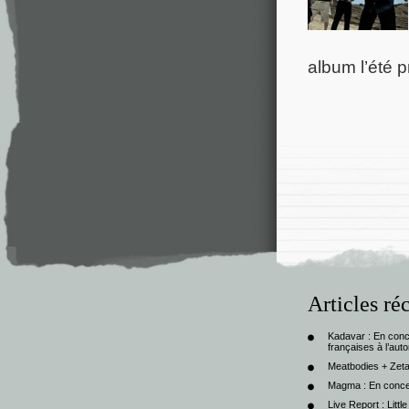
album l’été p
Articles ré
Kadavar : En con
françaises à l’au
Meatbodies + Zeta
Magma : En conce
Live Report : Litt