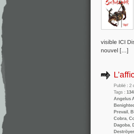
visible ICI D
nouvel […]
L’aff
Publié : 
Tags :
134
Angelus 
Benighte
Prevail
,
B
Cobra
,
Co
Dagoba
,
Deströyer