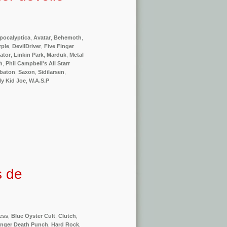
pocalyptica
,
Avatar
,
Behemoth
,
rple
,
DevilDriver
,
Five Finger
ator
,
Linkin Park
,
Marduk
,
Metal
h
,
Phil Campbell's All Starr
baton
,
Saxon
,
Sidilarsen
,
ly Kid Joe
,
W.A.S.P
s de
ess
,
Blue Öyster Cult
,
Clutch
,
inger Death Punch
,
Hard Rock
,