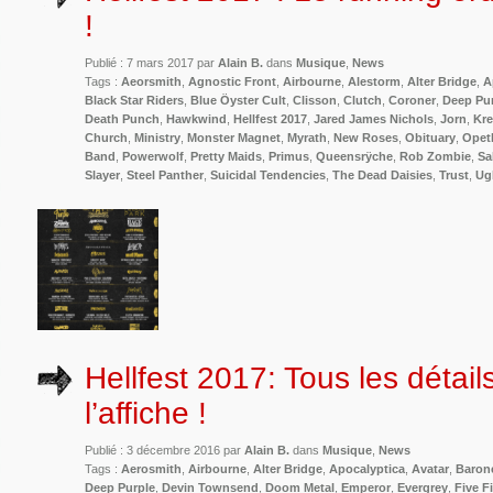
!
Publié : 7 mars 2017 par
Alain B.
dans
Musique
,
News
Tags :
Aeorsmith
,
Agnostic Front
,
Airbourne
,
Alestorm
,
Alter Bridge
,
A
Black Star Riders
,
Blue Öyster Cult
,
Clisson
,
Clutch
,
Coroner
,
Deep Pu
Death Punch
,
Hawkwind
,
Hellfest 2017
,
Jared James Nichols
,
Jorn
,
Kre
Church
,
Ministry
,
Monster Magnet
,
Myrath
,
New Roses
,
Obituary
,
Opet
Band
,
Powerwolf
,
Pretty Maids
,
Primus
,
Queensrÿche
,
Rob Zombie
,
Sa
Slayer
,
Steel Panther
,
Suicidal Tendencies
,
The Dead Daisies
,
Trust
,
Ug
Hellfest 2017: Tous les détail
l’affiche !
Publié : 3 décembre 2016 par
Alain B.
dans
Musique
,
News
Tags :
Aerosmith
,
Airbourne
,
Alter Bridge
,
Apocalyptica
,
Avatar
,
Baron
Deep Purple
,
Devin Townsend
,
Doom Metal
,
Emperor
,
Evergrey
,
Five F