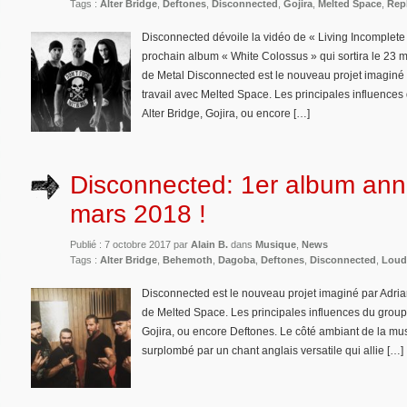
Tags :
Alter Bridge
,
Deftones
,
Disconnected
,
Gojira
,
Melted Space
,
Rep
Disconnected dévoile la vidéo de « Living Incomplete »
prochain album « White Colossus » qui sortira le 23 
de Metal Disconnected est le nouveau projet imaginé 
travail avec Melted Space. Les principales influences
Alter Bridge, Gojira, ou encore […]
Disconnected: 1er album an
mars 2018 !
Publié : 7 octobre 2017 par
Alain B.
dans
Musique
,
News
Tags :
Alter Bridge
,
Behemoth
,
Dagoba
,
Deftones
,
Disconnected
,
Loud
Disconnected est le nouveau projet imaginé par Adrian
de Melted Space. Les principales influences du groupe
Gojira, ou encore Deftones. Le côté ambiant de la musi
surplombé par un chant anglais versatile qui allie […]