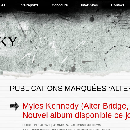
ues
Live reports
Concours
Interviews
Contact
SKY
PUBLICATIONS MARQUÉES ‘ALTE
Myles Kennedy (Alter Bridge, 
Nouvel album disponible ce jo
Publié : 14 mai 2021 par
Alain B.
dans
Musique
,
News
Tags :
Alter Bridge
,
HIM
,
HIM Media
,
Myles Kennedy
,
Slash