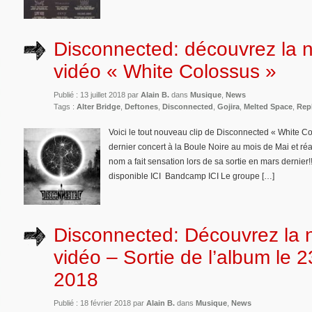
Disconnected: découvrez la n
vidéo « White Colossus »
Publié : 13 juillet 2018 par
Alain B.
dans
Musique
,
News
Tags :
Alter Bridge
,
Deftones
,
Disconnected
,
Gojira
,
Melted Space
,
Rep
Voici le tout nouveau clip de Disconnected « White C
dernier concert à la Boule Noire au mois de Mai et r
nom a fait sensation lors de sa sortie en mars dernier
disponible ICI Bandcamp ICI Le groupe […]
Disconnected: Découvrez la 
vidéo – Sortie de l’album le 
2018
Publié : 18 février 2018 par
Alain B.
dans
Musique
,
News