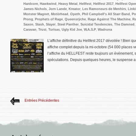
Hardcore
,
Hawkwind
,
Heavy Metal
,
Hellfest
,
Hellfest 2017
,
Hellfest Ope
James Nichols
,
Jorn Lande
,
Kreator
,
Les Ramoneurs de Menhirs
,
Linki
Monster Magnet
,
Motörhead
,
Opeth
,
Phil Campbell's All Starr Band
,
Po
Prong
,
Prophets of Rage
,
Queensrÿche
,
Rage Against The Machine
,
R
Saxon
,
Slash
,
Slayer
,
Steel Panther
,
Suicidal Tendencies
,
The Damned
Caravan
,
Trust
,
Turisas
,
Ugly Kid Joe
,
W.A.S.P
,
Wadruna
L’affiche définitive du Hellfest 2017 dévoilée ! Bien qu
affiche complet depuis la mi-octobre (54 000 places 
l’affiche du HELLFEST reste toujours un événement, so
spéculations. Depuis quelques heures, le suspense a
Entrées Précédentes