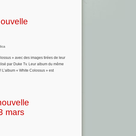
ouvelle
lica
olossus » avec des images tirées de leur
éalisé par Duke Tv. Leur album du même
!!! L’album « White Colossus » est
nouvelle
23 mars