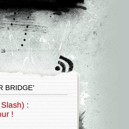
R BRIDGE’
Slash) :
ur !