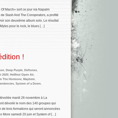
 Of March» sort ce jour via Napalm
 de Slash And The Conspirators, a profité
voir son deuxième album solo. Le résultat
 Myles pour le rock, le blues […]
ition !
son
,
Deep Purple
,
Deftones
,
st 2020
,
Hellfest Open Air
,
m The Hormone
,
Mayhem
,
Tendencies
,
System of a Down
,
 dévoilée mardi 26 novembre à La
 ont dévoilé le nom des 140 groupes qui
on de trois formations qui seront annoncées
No More samedi 20 juin et System of […]