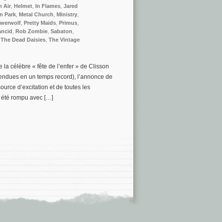
n Air
,
Helmet
,
In Flames
,
Jared
n Park
,
Metal Church
,
Ministry
,
werwolf
,
Pretty Maids
,
Primus
,
ancid
,
Rob Zombie
,
Sabaton
,
,
The Dead Daisies
,
The Vintage
e la célèbre « fête de l’enfer » de Clisson
vendues en un temps record), l’annonce de
urce d’excitation et de toutes les
 été rompu avec […]