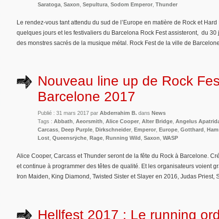
Saratoga
,
Saxon
,
Sepultura
,
Sodom Emperor
,
Thunder
Le rendez-vous tant attendu du sud de l’Europe en matière de Rock et Har
quelques jours et les festivaliers du Barcelona Rock Fest assisteront, du 30 
des monstres sacrés de la musique métal. Rock Fest de la ville de Barcelone
Nouveau line up de Rock Fes
Barcelone 2017
Publié : 31 mars 2017 par
Abderrahim B.
dans
News
Tags :
Abbath
,
Aeorsmith
,
Alice Cooper
,
Alter Bridge
,
Angelus Apatrid
Carcass
,
Deep Purple
,
Dirkschneider
,
Emperor
,
Europe
,
Gotthard
,
Hamm
Lost
,
Queensrÿche
,
Rage
,
Running Wild
,
Saxon
,
WASP
Alice Cooper, Carcass et Thunder seront de la fête du Rock à Barcelone. Cr
et continue à programmer des têtes de qualité. Et les organisateurs voient g
Iron Maiden, King Diamond, Twisted Sister et Slayer en 2016, Judas Priest, 
Hellfest 2017 : Le running or