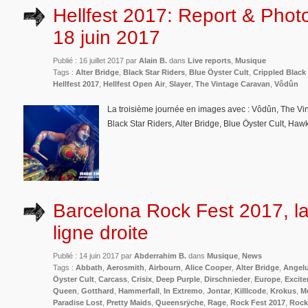
Hellfest 2017: Report & Phot
18 juin 2017
Publié : 16 juillet 2017 par
Alain B.
dans
Live reports
,
Musique
Tags :
Alter Bridge
,
Black Star Riders
,
Blue Öyster Cult
,
Crippled Black
Hellfest 2017
,
Hellfest Open Air
,
Slayer
,
The Vintage Caravan
,
Vôdûn
La troisième journée en images avec : Vôdûn, The Vi
Black Star Riders, Alter Bridge, Blue Öyster Cult, Haw
Barcelona Rock Fest 2017, la
ligne droite
Publié : 14 juin 2017 par
Abderrahim B.
dans
Musique
,
News
Tags :
Abbath
,
Aerosmith
,
Airbourn
,
Alice Cooper
,
Alter Bridge
,
Angelu
Öyster Cult
,
Carcass
,
Crisix
,
Deep Purple
,
Dirschnieder
,
Europe
,
Excite
Queen
,
Gotthard
,
Hammerfall
,
In Extremo
,
Jontar
,
Killlcode
,
Krokus
,
M
Paradise Lost
,
Pretty Maids
,
Queensrÿche
,
Rage
,
Rock Fest 2017
,
Rock