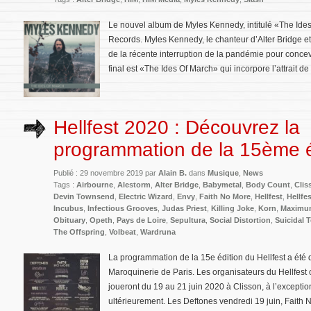
Le nouvel album de Myles Kennedy, intitulé «The Ides
Records. Myles Kennedy, le chanteur d’Alter Bridge et
de la récente interruption de la pandémie pour conce
final est «The Ides Of March» qui incorpore l’attrait de
Hellfest 2020 : Découvrez la
programmation de la 15ème éd
Publié : 29 novembre 2019 par
Alain B.
dans
Musique
,
News
Tags :
Airbourne
,
Alestorm
,
Alter Bridge
,
Babymetal
,
Body Count
,
Clis
Devin Townsend
,
Electric Wizard
,
Envy
,
Faith No More
,
Hellfest
,
Hellfe
Incubus
,
Infectious Grooves
,
Judas Priest
,
Killing Joke
,
Korn
,
Maximu
Obituary
,
Opeth
,
Pays de Loire
,
Sepultura
,
Social Distortion
,
Suicidal 
The Offspring
,
Volbeat
,
Wardruna
La programmation de la 15e édition du Hellfest a été
Maroquinerie de Paris. Les organisateurs du Hellfest
joueront du 19 au 21 juin 2020 à Clisson, à l’excepti
ultérieurement. Les Deftones vendredi 19 juin, Faith 