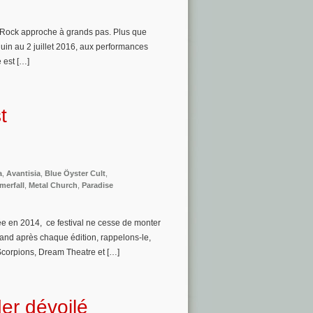
d Rock approche à grands pas. Plus que
juin au 2 juillet 2016, aux performances
 est […]
t
a
,
Avantisia
,
Blue Öyster Cult
,
erfall
,
Metal Church
,
Paradise
ée en 2014, ce festival ne cesse de monter
rand après chaque édition, rappelons-le,
Scorpions, Dream Theatre et […]
der dévoilé