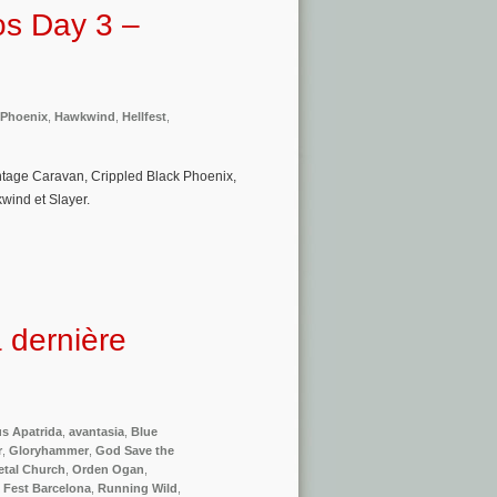
os Day 3 –
 Phoenix
,
Hawkwind
,
Hellfest
,
ntage Caravan, Crippled Black Phoenix,
kwind et Slayer.
 dernière
s Apatrida
,
avantasia
,
Blue
r
,
Gloryhammer
,
God Save the
etal Church
,
Orden Ogan
,
 Fest Barcelona
,
Running Wild
,