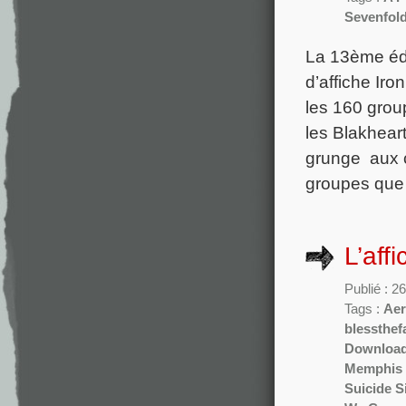
Sevenfol
La 13ème édit
d’affiche Ir
les 160 grou
les Blakheart
grunge aux c
groupes que
L’aff
Publié : 2
Tags :
Aer
blessthefa
Download
Memphis 
Suicide S