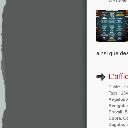
We Came
ainsi que de
L’aff
Publié : 
Tags :
134
Angelus 
Benighte
Prevail
,
B
Cobra
,
Co
Dagoba
,