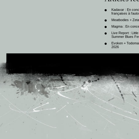
Kadavar : En con
françaises à l’au
Meatbodies + Zeta
Magma : En conce
Live Report : Litt
Summer Blues Fest
Evoken + Todomal 
2026