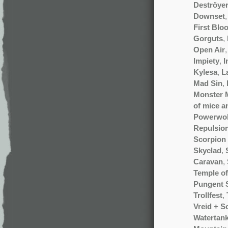
Deströyer
Downset
First Blo
Gorguts
,
Open Air
Impiety
,
I
Kylesa
,
L
Mad Sin
,
Monster 
of mice 
Powerwol
Repulsio
Scorpion 
Skyclad
,
Caravan
,
Temple of
Pungent 
Trollfest
,
Vreid + S
Watertan