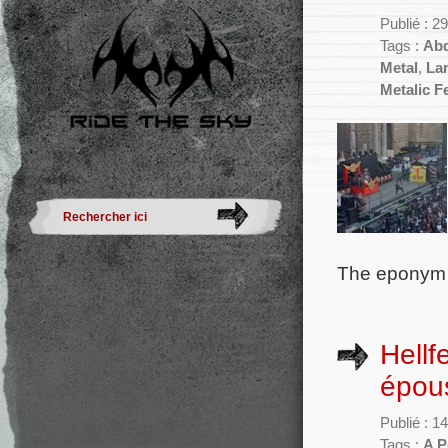
Publié : 2
Tags :
Abd
Metal
,
La
Metalic Fe
The eponym I
Hellf
épous
Publié : 
Tags :
A P