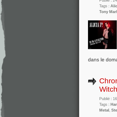
Publié : 
Tags :
Ali
Tony Mar
dans le doma
Chron
Witch
Publié : 
Tags :
Har
Metal
,
St