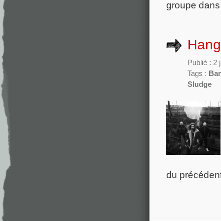
groupe dans 
Hangm
Publié : 2
Tags :
Ban
Sludge
du précédent