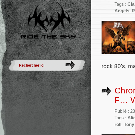
Tags :
Cla
Angels
,
R
rock 80’s, m
Chron
F… W
Publié : 2
Tags :
Ali
roll
,
Tony