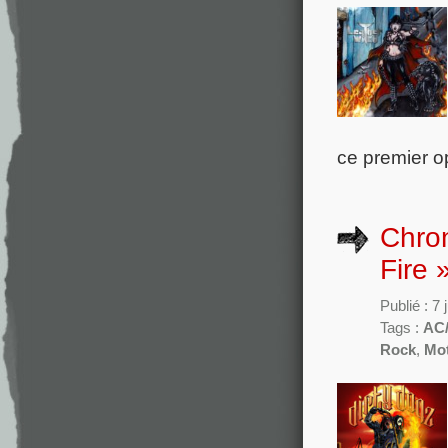
ce premier o
Chron
Fire 
Publié : 7
Tags :
AC
Rock
,
Mo