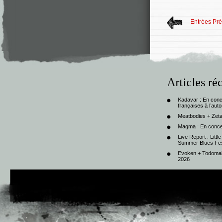
Entrées Pr
Articles ré
Kadavar : En con
françaises à l’au
Meatbodies + Zeta
Magma : En conce
Live Report : Litt
Summer Blues Fest
Evoken + Todomal 
2026