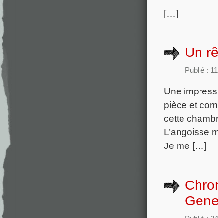
[…]
Un rê
Publié : 1
Une impressi
pièce et com
cette chambr
L’angoisse m
Je me […]
Chron
Gene