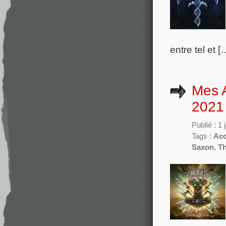
entre tel et [
Mes 
2021
Publié : 1
Tags :
Acc
Saxon
,
T