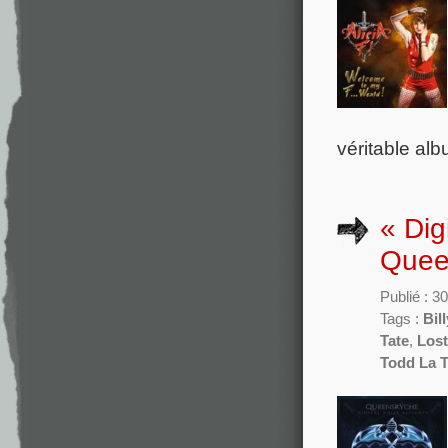
véritable al
« Dig
Quee
Publié : 3
Tags :
Bill
Tate
,
Lost
Todd La T