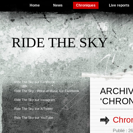
Home
News
Chroniques
Live reports
RIDE THE SKY
Ride The Sky sur Facebook
ARCHIV
Ride The Sky - World of Music sur Facebook
‘CHRON
Ride The Sky sur Instagram
Ride The Sky sur X/Twitter
Chron
Ride The Sky sur YouTube
Publié : 