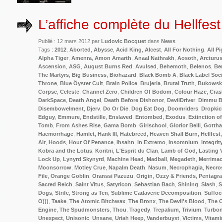
L’affiche complète du Hellfes
Publié : 12 mars 2012 par
Ludovic Bocquet
dans
News
Tags :
2012
,
Aborted
,
Abysse
,
Acid King
,
Alcest
,
All For Nothing
,
All P
Alpha Tiger
,
Amenra
,
Amon Amarth
,
Anaal Nathrakh
,
Aosoth
,
Arcturu
Ascension
,
ASG
,
August Burns Red
,
Avulsed
,
Behemoth
,
Belenos
,
Be
The Martyrs
,
Big Business
,
Biohazard
,
Black Bomb A
,
Black Label Soc
Throne
,
Blue Öyster Cult
,
Brain Police
,
Brujeria
,
Brutal Truth
,
Bukowsk
Corpse
,
Celeste
,
Channel Zero
,
Children Of Bodom
,
Colour Haze
,
Cras
DarkSpace
,
Death Angel
,
Death Before Dishonor
,
DevilDriver
,
Dimmu B
Disembowelment
,
Djerv
,
Do Or Die
,
Dog Eat Dog
,
Doomriders
,
Dropkic
Edguy
,
Emmure
,
Endstille
,
Enslaved
,
Entombed
,
Exodus
,
Extinction o
Tomb
,
From Ashes Rise
,
Gama Bomb
,
Girlschool
,
Glorior Belli
,
Gottha
Haemorrhage
,
Hamlet
,
Hank III
,
Hatebreed
,
Heaven Shall Burn
,
Hellfest
Air
,
Hoods
,
Hour Of Penance
,
Ihsahn
,
In Extremo
,
Insomnium
,
Integrit
Kobra and the Lotus
,
Koritni
,
L'Esprit du Clan
,
Lamb of God
,
Lasting 
Lock Up
,
Lynyrd Skynyrd
,
Machine Head
,
Madball
,
Megadeth
,
Merrima
Moonsorrow
,
Motley Crue
,
Napalm Death
,
Nasum
,
Necrophagia
,
Necro
File
,
Orange Goblin
,
Oranssi Pazuzu
,
Origin
,
Ozzy & Friends
,
Pentagr
Sacred Reich
,
Saint Vitus
,
Satyricon
,
Sebastian Bach
,
Shining
,
Slash
,
S
Dogs
,
Strife
,
Strong as Ten
,
Sublime Cadaveric Decomposition
,
Suffoc
O)))
,
Taake
,
The Atomic Bitchwax
,
The Bronx
,
The Devil's Blood
,
The 
Engine
,
The Spudmonsters
,
Thou
,
Tragedy
,
Trepalium
,
Trivium
,
Turbo
Unexpect
,
Unisonic
,
Unsane
,
Uriah Heep
,
Vanderbuyst
,
Victims
,
Vitami