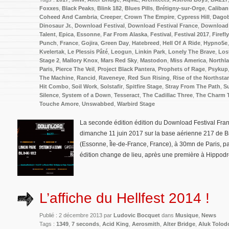
Foxxes
,
Black Peaks
,
Blink 182
,
Blues Pills
,
Brétigny-sur-Orge
,
Caliban
Coheed And Cambria
,
Creeper
,
Crown The Empire
,
Cypress Hill
,
Dago
Dinosaur Jr.
,
Download Festival
,
Download Festival France
,
Download 
Talent
,
Epica
,
Essonne
,
Far From Alaska
,
Festival
,
Festival 2017
,
Firefl
Punch
,
France
,
Gojira
,
Green Day
,
Hatebreed
,
Hell Of A Ride
,
Hypno5e
Kvelertak
,
Le Plessis Pâté
,
Leogun
,
Linkin Park
,
Lonely The Brave
,
Los
Stage 2
,
Mallory Knox
,
Mars Red Sky
,
Mastodon
,
Miss America
,
Northl
Paris
,
Pierce The Veil
,
Project Black Pantera
,
Prophets of Rage
,
Psykup
The Machine
,
Rancid
,
Raveneye
,
Red Sun Rising
,
Rise of the Northstar
Hit Combo
,
Soil Work
,
Solstafir
,
Spitfire Stage
,
Stray From The Path
,
S
Silence
,
System of a Down
,
Tesseract
,
The Cadillac Three
,
The Charm 
Touche Amore
,
Unswabbed
,
Warbird Stage
La seconde édition édition du Download Festival Fran
dimanche 11 juin 2017 sur la base aérienne 217 de Br
(Essonne, Île-de-France, France), à 30mn de Paris, pa
édition change de lieu, après une première à Hippod
L’affiche du Hellfest 2014 !
Publié : 2 décembre 2013 par
Ludovic Bocquet
dans
Musique
,
News
Tags :
1349
,
7 seconds
,
Acid King
,
Aerosmith
,
Alter Bridge
,
Aluk Tolod