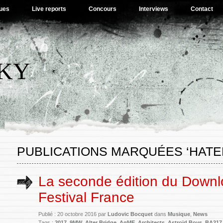
ues
Live reports
Concours
Interviews
Contact
SKY
PUBLICATIONS MARQUÉES ‘HATE
La seconde édition du Down
Festival France
Publié : 20 octobre 2016 par
Ludovic Bocquet
dans
Musique
,
News
Tags :
2017
,
9MW
,
Alter Bridge
,
AqME
,
Architects
,
Astroïd Boys
,
BA217