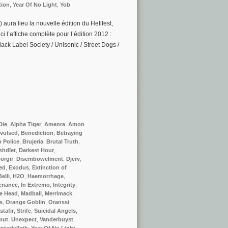
tion
,
Year Of No Light
,
Yob
 aura lieu la nouvelle édition du Hellfest,
i l’affiche complète pour l’édition 2012 :
lack Label Society / Unisonic / Street Dogs /
Die
,
Alpha Tiger
,
Amenra
,
Amon
vulsed
,
Benediction
,
Betraying
n Police
,
Brujeria
,
Brutal Truth
,
shdïet
,
Darkest Hour
,
orgir
,
Disembowelment
,
Djerv
,
ed
,
Exodus
,
Extinction of
elli
,
H2O
,
Haemorrhage
,
enance
,
In Extremo
,
Integrity
,
e Head
,
Madball
,
Merrimack
,
s
,
Orange Goblin
,
Oranssi
stafir
,
Strife
,
Suicidal Angels
,
mut
,
Unexpect
,
Vanderbuyst
,