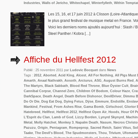
Industries
,
Walls of Jericho
,
Whitechapel
,
Winterfylleth
,
Within Tempta
Les 15, 16, et 17 juin 2012 à Clisson (Loire-Atlantique)
le plus grand festival de musique metal en France. Voic
Voici les derniers noms ajoutés aujourd’hui : Slash / B
Steel Panther / Kobra […]
Affiche du Hellfest 2012
Publié : 25 novembre 2011 par
Ludovic Bocquet
dans
News
Tags :
2012
,
Aborted
,
Acid King
,
Alcest
,
All For Nothing
,
All Pigs Must 
Amarth
,
Anaal Nathrakh
,
Aosoth
,
Arcturus
,
ASG
,
August Burns Red
,
A
The Martyrs
,
Black Sabbath
,
Blood Red Throne
,
Blue Öyster Cult
,
Brai
Cannibal Corpse
,
Channel Zero
,
Children Of Bodom
,
Colour Haze
,
Cra
DarkSpace
,
Death Angel
,
Death Before Dishonor
,
DevilDriver
,
Dimmu B
Do Or Die
,
Dog Eat Dog
,
Dying Fetus
,
Dÿse
,
Emmure
,
Endstille
,
Enslav
Mankind
,
Festival
,
From Ashes Rise
,
Gama Bomb
,
Girlschool
,
Glorior B
Hatebreed
,
Hellfest
,
Hellfest 2012
,
Hellfest Open Air
,
Hoods
,
Hour Of P
L'Esprit du Clan
,
Lamb of God
,
Lizzy Borden
,
Lynyrd Skynyrd
,
Machin
Metal
,
Molly Hatchet
,
Monkey 3
,
Napalm Death
,
Nasum
,
Necros Christo
Pazuzu
,
Origin
,
Pentagram
,
Rompeprop
,
Sacred Reich
,
Saint Vitus
,
Sol
Taake
,
The Devil's Blood
,
The Spudmonsters
,
Thou
,
Trivium
,
Ufomam