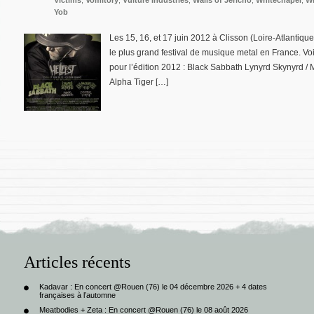
Victims
,
Vomitory
,
Vulture Industries
,
Walls of Jericho
,
Whitechapel
,
Wi
Yob
Les 15, 16, et 17 juin 2012 à Clisson (Loire-Atlantique)
le plus grand festival de musique metal en France. Vo
pour l’édition 2012 : Black Sabbath Lynyrd Skynyrd / 
Alpha Tiger […]
Articles récents
Kadavar : En concert @Rouen (76) le 04 décembre 2026 + 4 dates
françaises à l’automne
Meatbodies + Zeta : En concert @Rouen (76) le 08 août 2026