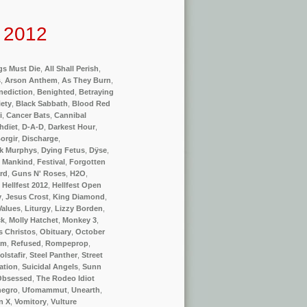
t 2012
igs Must Die
,
All Shall Perish
,
s
,
Arson Anthem
,
As They Burn
,
nediction
,
Benighted
,
Betraying
iety
,
Black Sabbath
,
Blood Red
i
,
Cancer Bats
,
Cannibal
hdïet
,
D-A-D
,
Darkest Hour
,
orgir
,
Discharge
,
k Murphys
,
Dying Fetus
,
Dÿse
,
f Mankind
,
Festival
,
Forgotten
rd
,
Guns N' Roses
,
H2O
,
,
Hellfest 2012
,
Hellfest Open
y
,
Jesus Crost
,
King Diamond
,
Values
,
Liturgy
,
Lizzy Borden
,
ck
,
Molly Hatchet
,
Monkey 3
,
s Christos
,
Obituary
,
October
am
,
Refused
,
Rompeprop
,
olstafir
,
Steel Panther
,
Street
ation
,
Suicidal Angels
,
Sunn
Obsessed
,
The Rodeo Idiot
negro
,
Ufomammut
,
Unearth
,
n X
,
Vomitory
,
Vulture