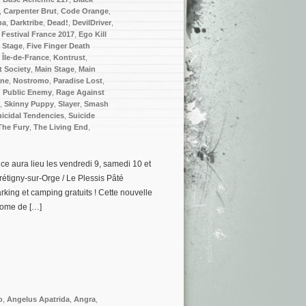
,
Carpenter Brut
,
Code Orange
,
ba
,
Darktribe
,
Dead!
,
DevilDriver
,
Festival France 2017
,
Ego Kill
y Stage
,
Five Finger Death
,
Île-de-France
,
Kontrust
,
t Society
,
Main Stage
,
Main
ane
,
Nostromo
,
Paradise Lost
,
,
Public Enemy
,
Rage Against
,
Skinny Puppy
,
Slayer
,
Smash
uicidal Tendencies
,
Suicide
The Fury
,
The Living End
,
ce aura lieu les vendredi 9, samedi 10 et
étigny-sur-Orge / Le Plessis Pâté
rking et camping gratuits ! Cette nouvelle
rome de […]
o
,
Angelus Apatrida
,
Angra
,