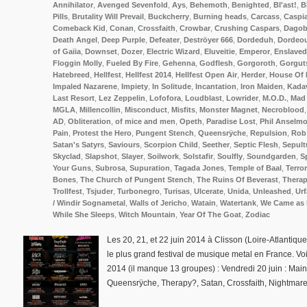
Annihilator
,
Avenged Sevenfold
,
Ays
,
Behemoth
,
Benighted
,
Bl'ast!
,
B
Pills
,
Brutality Will Prevail
,
Buckcherry
,
Burning heads
,
Carcass
,
Caspi
Comeback Kid
,
Conan
,
Crossfaith
,
Crowbar
,
Crushing Caspars
,
Dago
Death Angel
,
Deep Purple
,
Defeater
,
Deströyer 666
,
Dordeduh
,
Dordeo
of Gaiia
,
Downset
,
Dozer
,
Electric Wizard
,
Eluveitie
,
Emperor
,
Enslaved
Floggin Molly
,
Fueled By Fire
,
Gehenna
,
Godflesh
,
Gorgoroth
,
Gorgut
Hatebreed
,
Hellfest
,
Hellfest 2014
,
Hellfest Open Air
,
Herder
,
House Of 
Impaled Nazarene
,
Impiety
,
In Solitude
,
Incantation
,
Iron Maiden
,
Kada
Last Resort
,
Lez Zeppelin
,
Lofofora
,
Loudblast
,
Lowrider
,
M.O.D.
,
Mad 
MGLA
,
Millencollin
,
Misconduct
,
Misfits
,
Monster Magnet
,
Necroblood
AD
,
Obliteration
,
of mice and men
,
Opeth
,
Paradise Lost
,
Phil Anselmo
Pain
,
Protest the Hero
,
Pungent Stench
,
Queensrÿche
,
Repulsion
,
Rob
Satan's Satyrs
,
Saviours
,
Scorpion Child
,
Seether
,
Septic Flesh
,
Sepult
Skyclad
,
Slapshot
,
Slayer
,
Soilwork
,
Solstafir
,
Soulfly
,
Soundgarden
,
S
Your Guns
,
Subrosa
,
Supuration
,
Tagada Jones
,
Temple of Baal
,
Terror
Bones
,
The Church of Pungent Stench
,
The Ruins Of Beverast
,
Thera
Trollfest
,
Tsjuder
,
Turbonegro
,
Turisas
,
Ulcerate
,
Unida
,
Unleashed
,
Urf
/ Windir Sognametal
,
Walls of Jericho
,
Watain
,
Watertank
,
We Came as
While She Sleeps
,
Witch Mountain
,
Year Of The Goat
,
Zodiac
Les 20, 21, et 22 juin 2014 à Clisson (Loire-Atlantique)
le plus grand festival de musique metal en France. Voi
2014 (il manque 13 groupes) : Vendredi 20 juin : Mai
Queensrÿche, Therapy?, Satan, Crossfaith, Nightmare