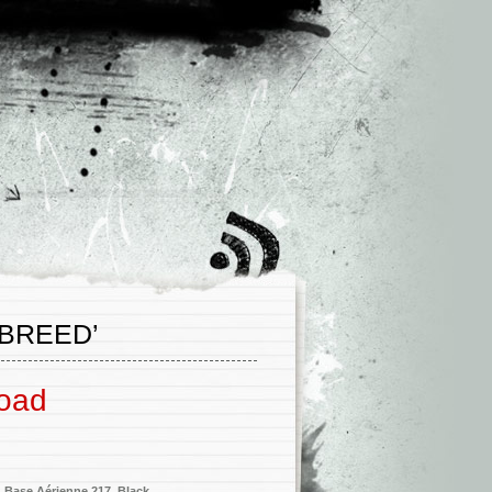
BREED’
load
,
Base Aérienne 217
,
Black