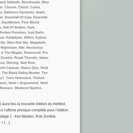
lack Sabbath
,
Blockheads
,
Blue
an
,
Clisson
,
Clutch
,
Cobra
,
ba
,
Darkness Dynamite
,
death
,
uh
,
Downfall Of Gaia
,
Downfall
,
Equilibrium
,
First Blood
,
s
,
Hail Of Bullets
,
Hark
,
Broken Promises
,
Iced Earth
,
var
,
Kataklysm
,
Killers
,
Kylesa
,
Sin
,
Mars Red Sky
,
Megadeth
,
,
Nightmare
,
Nile
,
Nocturnus
 & The Illegals
,
Powerwolf
,
Pro
 Zombie
,
Royal Thunder
,
Satan
,
ura
,
Shining
,
Skid Row
,
pirit Caravan
,
Status Quo
,
Stick
,
The Black Dalhia Murder
,
The
py?
,
Toxic Holocaust
,
Trivium
,
aust
,
Vreid + Sognametal
,
Vreid
 Romans
,
Weekend Nachos
,
 aura lieu la nouvelle édition du Hellfest,
ci l’affiche presque complète pour l’édition
nstage 1 : Iron Maiden, Rob Zombie,
 + […]