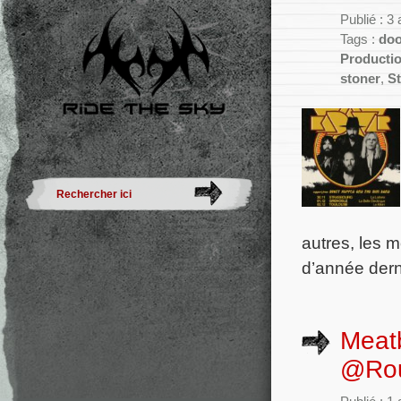
Publié : 3
Tags :
do
Producti
stoner
,
St
autres, les 
d’année dern
Meatb
@Rou