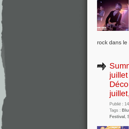
rock dans le
Summe
juill
Décou
juill
Publié : 14
Tags :
Blu
Festival
,