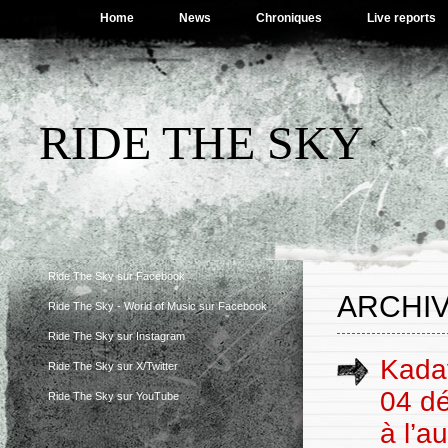
Home
News
Chroniques
Live reports
RIDE THE SKY
Ride The Sky sur Facebook
ARCHIV
Ride The Sky - World of Music sur Facebook
Ride The Sky sur Instagram
Kadav
Ride The Sky sur X/Twitter
04 dé
Ride The Sky sur YouTube
à l’a