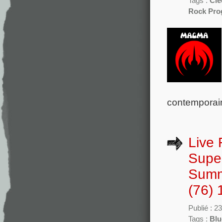
Tags :
Clé
Rock Prog
contemporains
Live 
Supe
Summ
(76) 
Publié : 23
Tags :
Blu