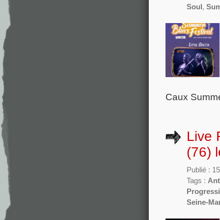
Soul
,
Sum
Caux Summer 
Live
(76) 
Publié : 15
Tags :
Ant
Progress
Seine-Mar