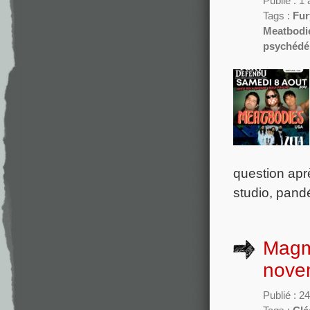
Publié : 1
Tags :
Fur
Meatbodi
psychédé
question apr
studio, pand
Magm
nove
Publié : 24