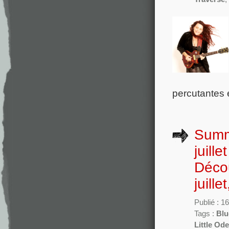
percutantes 
Summe
juill
Décou
juill
Publié : 16
Tags :
Blu
Little Ode