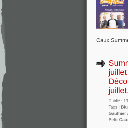
Caux Summer 
Summe
juill
Décou
juill
Publié : 13
Tags :
Blu
Gauthier 
Petit-Cau