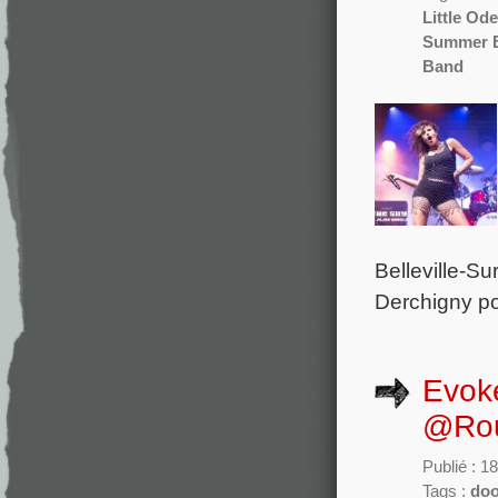
Little Ode
Summer B
Band
Belleville-S
Derchigny po
Evok
@Roue
Publié : 18
Tags :
do