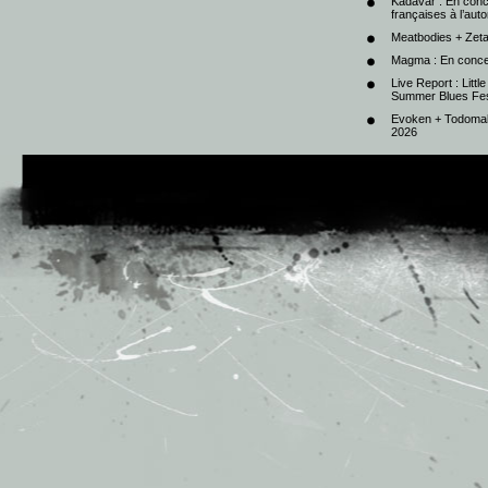
Kadavar : En con
françaises à l’au
Meatbodies + Zeta
Magma : En conce
Live Report : Litt
Summer Blues Fest
Evoken + Todomal 
2026