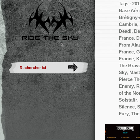
Tags :
201
Base Aér
Brétigny-
Cambria
,
Dead!
,
De
France
,
D
From Ala
France
,
G
France
,
K
The Brav
Sky
,
Mas
Pierce Th
Enemy
,
R
of the No
Solstafir
,
Silence
,
S
Fury
,
The