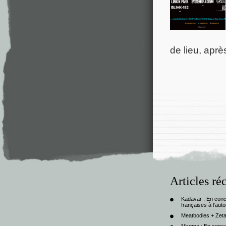
de lieu, apr
Articles ré
Kadavar : En con
françaises à l’au
Meatbodies + Zeta
Magma : En conce