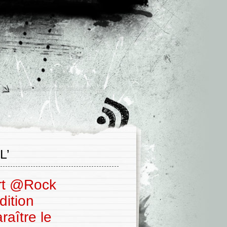
L’
rt @Rock
dition
raître le