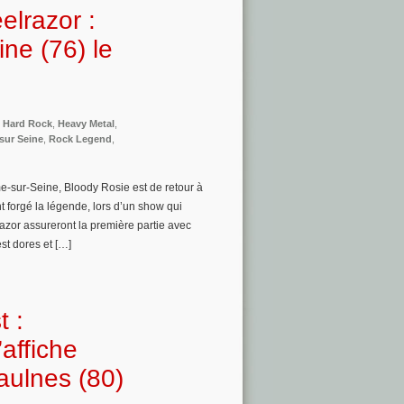
lrazor :
ne (76) le
,
Hard Rock
,
Heavy Metal
,
sur Seine
,
Rock Legend
,
me-sur-Seine, Bloody Rosie est de retour à
t forgé la légende, lors d’un show qui
zor assureront la première partie avec
est dores et […]
 :
affiche
ulnes (80)