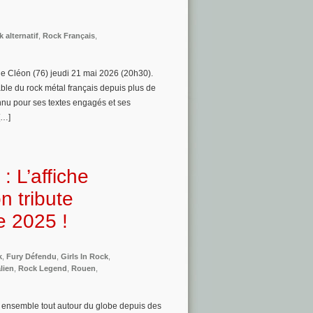
k alternatif
,
Rock Français
,
e Cléon (76) jeudi 21 mai 2026 (20h30).
able du rock métal français depuis plus de
nnu pour ses textes engagés et ses
[…]
 L’affiche
n tribute
e 2025 !
k
,
Fury Défendu
,
Girls In Rock
,
lien
,
Rock Legend
,
Rouen
,
 ensemble tout autour du globe depuis des