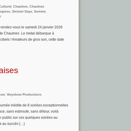
Culturel
,
Chaulnes
,
Chaulnes
ogress
,
Sinister Days
,
Somme
,
r
rendez-vous le samedi 24 janvier 2026
 de Chaulnes Le metal débarque à
cibels ! Amateurs de gros son, cette date
aises
how
,
Veryshow Productions
ournée inédite de 8 soirées exceptionnelles
ace, sans esbroufe, sans détour, voilà
r public sur ces quelques soirées au
s au succès […]