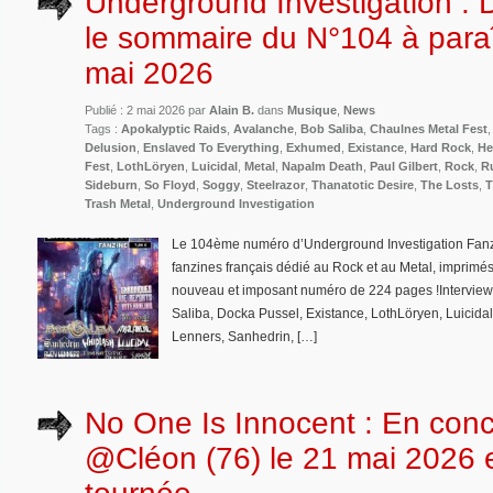
Underground Investigation :
le sommaire du N°104 à paraî
mai 2026
Publié : 2 mai 2026 par
Alain B.
dans
Musique
,
News
Tags :
Apokalyptic Raids
,
Avalanche
,
Bob Saliba
,
Chaulnes Metal Fest
Delusion
,
Enslaved To Everything
,
Exhumed
,
Existance
,
Hard Rock
,
He
Fest
,
LothLöryen
,
Luicidal
,
Metal
,
Napalm Death
,
Paul Gilbert
,
Rock
,
R
Sideburn
,
So Floyd
,
Soggy
,
Steelrazor
,
Thanatotic Desire
,
The Losts
,
T
Trash Metal
,
Underground Investigation
Le 104ème numéro d’Underground Investigation Fanzi
fanzines français dédié au Rock et au Metal, imprimés
nouveau et imposant numéro de 224 pages !Interviews
Saliba, Docka Pussel, Existance, LothLöryen, Luicida
Lenners, Sanhedrin, […]
No One Is Innocent : En conc
@Cléon (76) le 21 mai 2026 