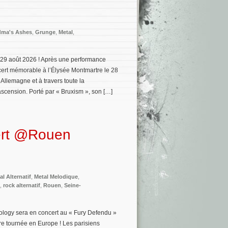
dma's Ashes
,
Grunge
,
Metal
,
 29 août 2026 ! Après une performance
ert mémorable à l’Élysée Montmartre le 28
Allemagne et à travers toute la
scension. Porté par « Bruxism », son […]
ert @Rouen
al Alternatif
,
Metal Melodique
,
,
rock alternatif
,
Rouen
,
Seine-
ology sera en concert au « Fury Defendu »
e tournée en Europe ! Les parisiens