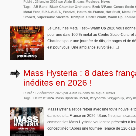
Publié : 23 janvier 2026 par
Alain B.
dans
Musique
,
News
Tags :
AB Band
,
Black Chamber Orchestra
,
Brok N’Face
,
Centre Socio 
Metal Fest
,
E.P.A.V.I.S.T.
,
Festival
,
Hauts-de-France
,
Hot Stuff
,
Metal
,
Pr
Stoned
,
Supersonic Suckers
,
Tremplin
,
Under Wrath
,
Warm Up
,
Zombe
Le Chaulnes Metal Fest – Warm Up 2026 vous donne 
pour une date 100 % metal au Centre Socio-Culturel
Chaulnes pour une journée de riffs, de pogos et de dé
est pour vous !Une ambiance survoltée, […]
Mass Hysteria : 8 dates franç
inédites en 2026 !
Publié : 12 décembre 2025 par
Alain B.
dans
Musique
,
News
Tags :
Hellfest 2024
,
Mass Hysteria
,
Metal
,
Verycords
,
Verygroup
,
Verys
Mass Hysteria est de retour avec une toute nouvelle t
dans toute la France en 2026 ! Sans filtre, sans carap
comment les Mass Hysteria veulent se présenter à leu
concept inédit.Après une tournée Tenace de 120 date