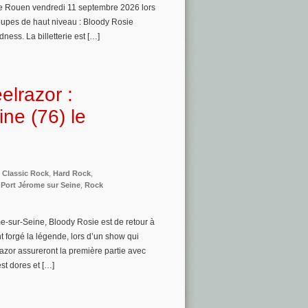
de Rouen vendredi 11 septembre 2026 lors
upes de haut niveau : Bloody Rosie
ess. La billetterie est […]
lrazor :
ne (76) le
,
Classic Rock
,
Hard Rock
,
,
Port Jérome sur Seine
,
Rock
me-sur-Seine, Bloody Rosie est de retour à
t forgé la légende, lors d’un show qui
zor assureront la première partie avec
est dores et […]