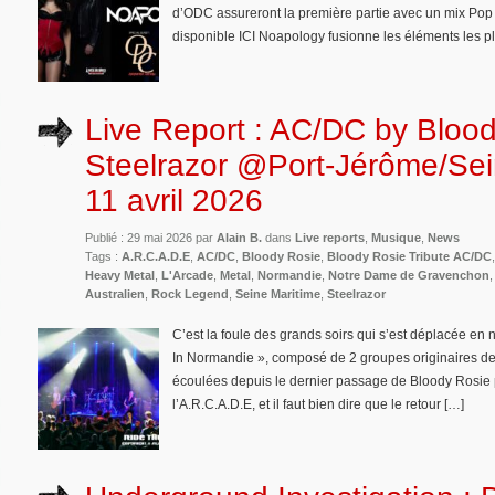
d’ODC assureront la première partie avec un mix Pop M
disponible ICI Noapology fusionne les éléments les pl
Live Report : AC/DC by Bloo
Steelrazor @Port-Jérôme/Sein
11 avril 2026
Publié : 29 mai 2026 par
Alain B.
dans
Live reports
,
Musique
,
News
Tags :
A.R.C.A.D.E
,
AC/DC
,
Bloody Rosie
,
Bloody Rosie Tribute AC/DC
Heavy Metal
,
L'Arcade
,
Metal
,
Normandie
,
Notre Dame de Gravenchon
Australien
,
Rock Legend
,
Seine Maritime
,
Steelrazor
C’est la foule des grands soirs qui s’est déplacée e
In Normandie », composé de 2 groupes originaires de
écoulées depuis le dernier passage de Bloody Rosie 
l’A.R.C.A.D.E, et il faut bien dire que le retour […]