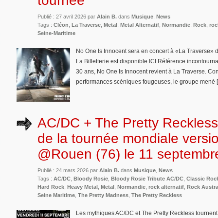
tournée
Publié : 27 avril 2026 par
Alain B.
dans
Musique
,
News
Tags :
Cléon
,
La Traverse
,
Metal
,
Metal Alternatif
,
Normandie
,
Rock
,
roc
Seine-Maritime
No One Is Innocent sera en concert à «La Traverse» d
La Billetterie est disponible ICI Référence incontourn
30 ans, No One Is Innocent revient à La Traverse. Co
performances scéniques fougeuses, le groupe mené 
AC/DC + The Pretty Reckless :
de la tournée mondiale versio
@Rouen (76) le 11 septembr
Publié : 24 mars 2026 par
Alain B.
dans
Musique
,
News
Tags :
AC/DC
,
Bloody Rosie
,
Bloody Rosie Tribute AC/DC
,
Classic Roc
Hard Rock
,
Heavy Metal
,
Metal
,
Normandie
,
rock alternatif
,
Rock Austra
Seine Maritime
,
The Pretty Madness
,
The Pretty Reckless
Les mythiques AC/DC et The Pretty Reckless tournent