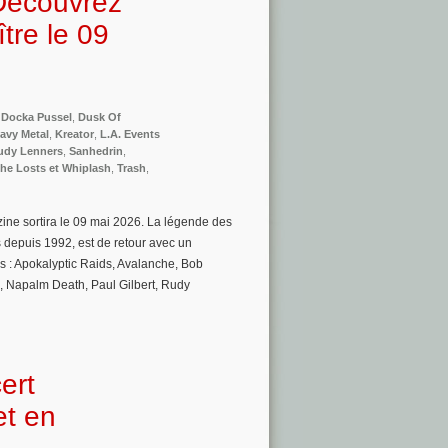
 Découvrez
tre le 09
,
Docka Pussel
,
Dusk Of
avy Metal
,
Kreator
,
L.A. Events
udy Lenners
,
Sanhedrin
,
he Losts et Whiplash
,
Trash
,
ne sortira le 09 mai 2026. La légende des
 depuis 1992, est de retour avec un
 : Apokalyptic Raids, Avalanche, Bob
l, Napalm Death, Paul Gilbert, Rudy
ert
et en