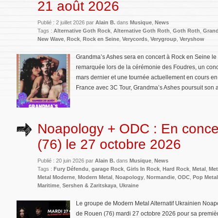
21 août 2026
Publié : 2 juillet 2026 par
Alain B.
dans
Musique
,
News
Tags :
Alternative Goth Rock
,
Alternative Goth Roth
,
Goth Roth
,
Gran
New Wave
,
Rock
,
Rock en Seine
,
Verycords
,
Verygroup
,
Veryshow
Grandma’s Ashes sera en concert à Rock en Seine le
remarquée lors de la cérémonie des Foudres, un conc
mars dernier et une tournée actuellement en cours en 
France avec 3C Tour, Grandma’s Ashes poursuit son a
Noapology + ODC : En conc
(76) le 27 octobre 2026
Publié : 20 juin 2026 par
Alain B.
dans
Musique
,
News
Tags :
Fury Défendu
,
garage Rock
,
Girls In Rock
,
Hard Rock
,
Metal
,
Met
Metal Moderne
,
Modern Metal
,
Noapology
,
Normandie
,
ODC
,
Pop Metal
Maritime
,
Sershen & Zaritskaya
,
Ukraine
Le groupe de Modern Metal Alternatif Ukrainien Noap
de Rouen (76) mardi 27 octobre 2026 pour sa premièr