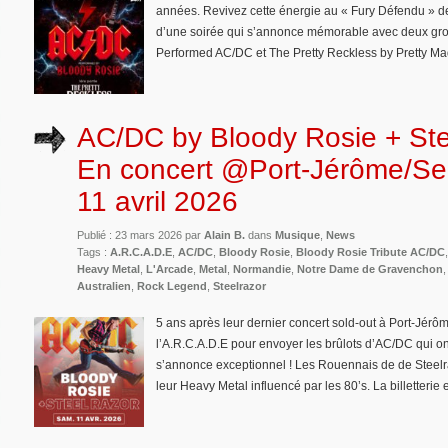
années. Revivez cette énergie au « Fury Défendu » 
d’une soirée qui s’annonce mémorable avec deux gro
Performed AC/DC et The Pretty Reckless by Pretty Madn
AC/DC by Bloody Rosie + Stee
En concert @Port-Jérôme/Sei
11 avril 2026
Publié : 23 mars 2026 par
Alain B.
dans
Musique
,
News
Tags :
A.R.C.A.D.E
,
AC/DC
,
Bloody Rosie
,
Bloody Rosie Tribute AC/DC
Heavy Metal
,
L'Arcade
,
Metal
,
Normandie
,
Notre Dame de Gravenchon
Australien
,
Rock Legend
,
Steelrazor
5 ans après leur dernier concert sold-out à Port-Jérô
l’A.R.C.A.D.E pour envoyer les brûlots d’AC/DC qui on
s’annonce exceptionnel ! Les Rouennais de de Steelra
leur Heavy Metal influencé par les 80’s. La billetterie 