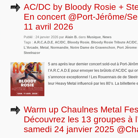
AC/DC by Bloody Rosie + Stee
En concert @Port-Jérôme/Sei
11 avril 2026
Publié : 24 janvier 2026 par
Alain B.
dans
Musique
,
News
Tags :
A.R.C.A.D.E
,
AC/DC
,
Bloody Rosie
,
Bloody Rosie Tribute AC/DC
L'Arcade
,
Metal
,
Normandie
,
Notre Dame de Gravenchon
,
Port Jérome 
Steelrazor
5 ans après leur dernier concert sold-out à Port-Jérô
l’A.R.C.A.D.E pour envoyer les brûlots d’AC/DC qui on
s’annonce exceptionnel ! Les Rouennais de de Steelra
leur Heavy Metal influencé par les 80’s. La billetterie 
Warm up Chaulnes Metal Fest
Découvrez les 13 groupes à l’
samedi 24 janvier 2025 @Cha