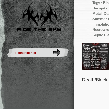
Tags :
Bla
Decapitat
Metal
,
De
Summer F
Immolati
Necrowre
Septic Fl
Death/Black 