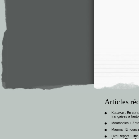
Articles ré
Kadavar : En con
françaises à l’au
Meatbodies + Zeta
Magma : En conce
Live Report : Litt