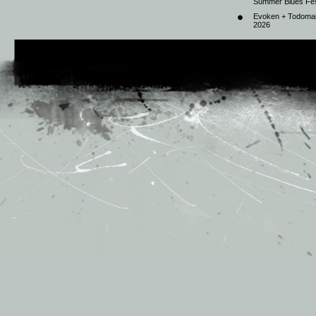
Summer Blues Fest
Evoken + Todomal 
2026