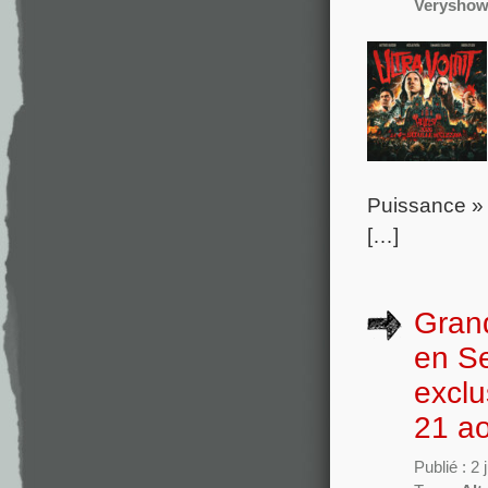
Verysho
Puissance » 
[…]
Gran
en Se
exclu
21 a
Publié : 2 