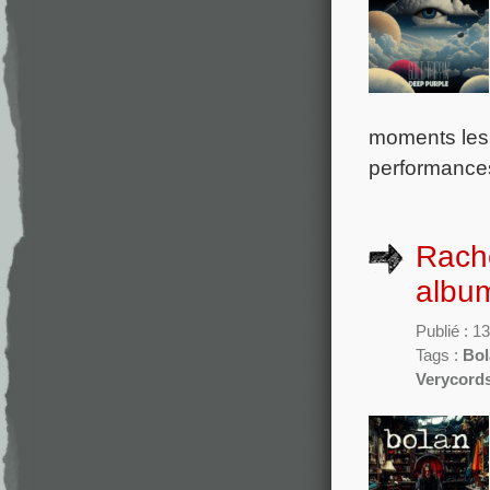
moments les 
performances
Rache
album
Publié : 1
Tags :
Bol
Verycord