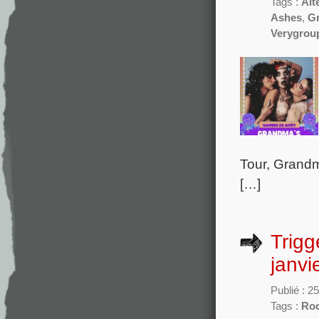
Tags :
Alt
Ashes
,
G
Verygrou
Tour, Grandm
[…]
Trigg
janvi
Publié : 2
Tags :
Ro