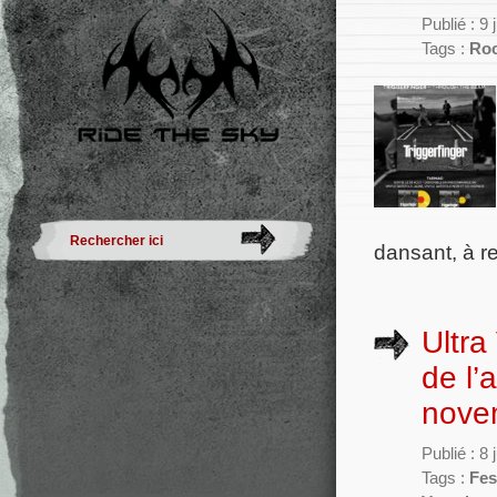
Publié : 9 
Tags :
Ro
dansant, à r
Ultra
de l’
nove
Publié : 8 
Tags :
Fes