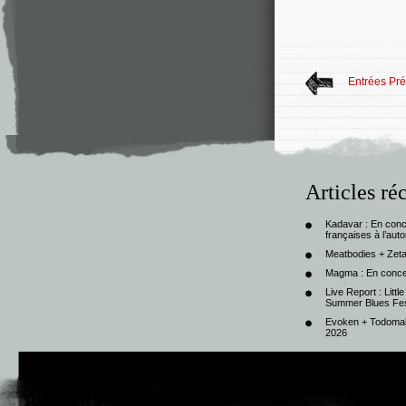
Entrées Pr
Articles ré
Kadavar : En con
françaises à l’au
Meatbodies + Zeta
Magma : En conce
Live Report : Litt
Summer Blues Fest
Evoken + Todomal 
2026