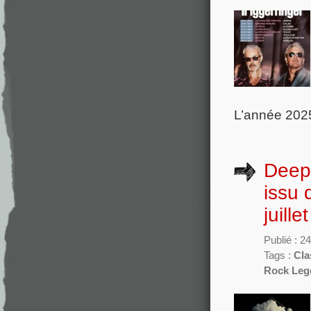
L’année 202
Deep 
issu 
juille
Publié : 2
Tags :
Cla
Rock Leg