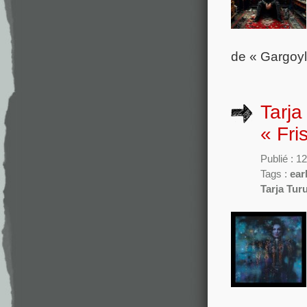
de « Gargoyl
Tarja
« Fri
Publié : 1
Tags :
ea
Tarja Tur