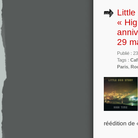
Littl
« Hig
anniv
29 m
Publié : 2
Tags :
Caf
Paris
,
Ro
réédition de