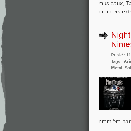
musicaux, Ta
premiers extr
Night
Nimes
Publié : 1
Tags :
Arè
Metal
,
Sa
première par