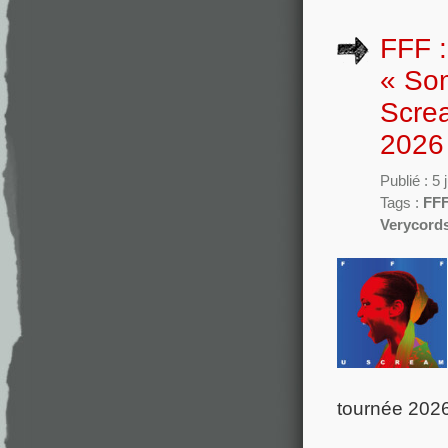
FFF :
« Som
Scre
2026
Publié : 5
Tags :
FF
Verycord
tournée 2026 