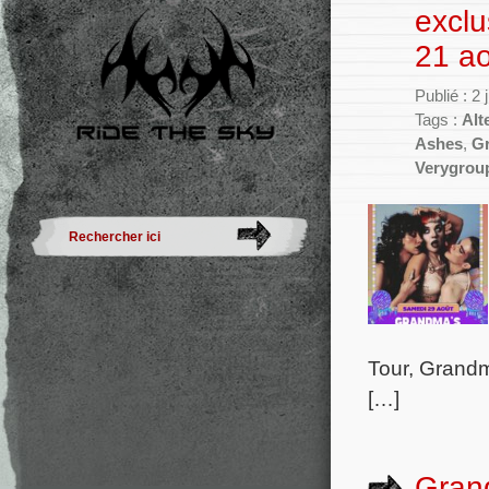
exclu
21 a
Publié : 2 
Tags :
Alt
Ashes
,
G
Verygrou
Tour, Grandm
[…]
Grand