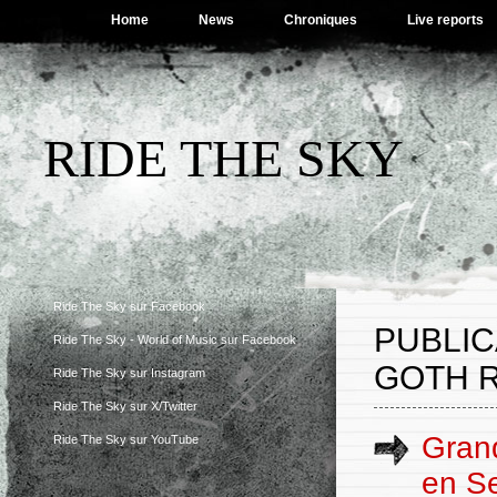
Home
News
Chroniques
Live reports
RIDE THE SKY
Ride The Sky sur Facebook
PUBLIC
Ride The Sky - World of Music sur Facebook
GOTH 
Ride The Sky sur Instagram
Ride The Sky sur X/Twitter
Gran
Ride The Sky sur YouTube
en Se