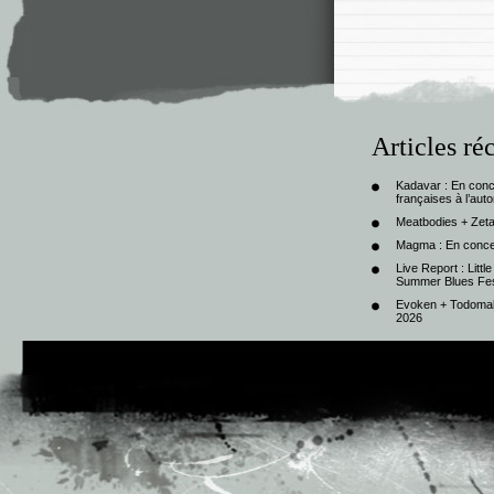
Articles ré
Kadavar : En con
françaises à l’au
Meatbodies + Zeta
Magma : En conce
Live Report : Litt
Summer Blues Fest
Evoken + Todomal 
2026