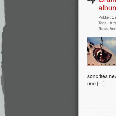
album
Publié : 
Tags :
Alt
Rock
,
Ver
sonorités ne
une […]