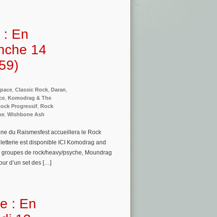
 : En
nche 14
59)
Space
,
Classic Rock
,
Daran
,
ce
,
Komodrag & The
ock Progressif
,
Rock
ke
,
Wishbone Ash
e du Raismesfest accueillera le Rock
etterie est disponible ICI Komodrag and
x groupes de rock/heavy/psyche, Moundrag
our d’un set des […]
e : En