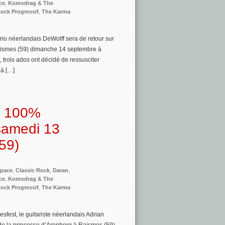
ce
,
Komodrag & The
ock Progressif
,
The Karma
rio néerlandais DeWolff sera de retour sur
aismes (59) dimanche 14 septembre à
, trois ados ont décidé de ressusciter
 à […]
w 100%
samedi 13
59)
Space
,
Classic Rock
,
Daran
,
ce
,
Komodrag & The
ock Progressif
,
The Karma
sfest, le guitariste néerlandais Adrian