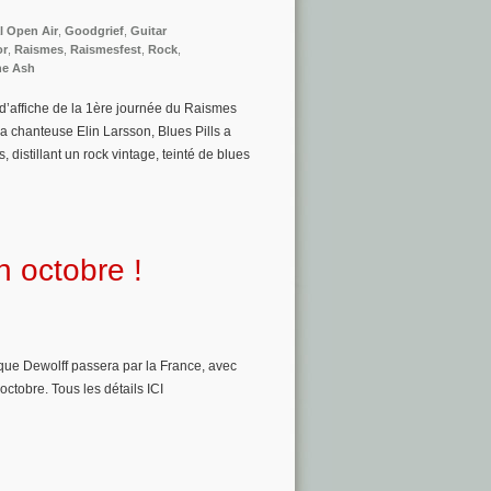
l Open Air
,
Goodgrief
,
Guitar
or
,
Raismes
,
Raismesfest
,
Rock
,
e Ash
e d’affiche de la 1ère journée du Raismes
a chanteuse Elin Larsson, Blues Pills a
distillant un rock vintage, teinté de blues
n octobre !
ue Dewolff passera par la France, avec
ctobre. Tous les détails ICI