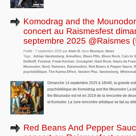
Komodrag and the Mounodor
concert au Raismesfest dima
septembre 2025 @Raismes (
Publié : 7 septembre 2025 par
Alain B.
dans
Musique
,
News
Tags :
Adrian Vandenberg
,
Armellino
,
Blues Pills
,
Blues Rock
,
Cats In 
DeWolff
,
Festival
,
Freak Kitchen
,
Goodgrief
,
Hard Rock
,
Hauts de Fran
Mounodor
,
Nord
,
Raismes
,
Raismesfest
,
Red Beans & Pepper Sauce
,
R
psychédélique
,
The Karma Effect
,
Vanden Plas
,
Vandenberg
,
Whitesna
Dimanche 14 septembre 2025 à 16h40, la grande scèn
psychédélique de Komodrag and the Mounodor La bill
the Mounodor est né en 2019 de la rencontre de deu
et Komodor. La 1ere rencontre artistique se fait au dét
Red Beans And Pepper Sauc