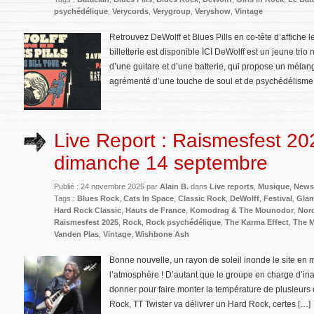
psychédélique
,
Verycords
,
Verygroup
,
Veryshow
,
Vintage
Retrouvez DeWolff et Blues Pills en co-tête d’affiche l
billetterie est disponible ICI DeWolff est un jeune t
d’une guitare et d’une batterie, qui propose un mélang
agrémenté d’une touche de soul et de psychédélisme. 
Live Report : Raismesfest 20
dimanche 14 septembre
Publié : 24 novembre 2025 par
Alain B.
dans
Live reports
,
Musique
,
News
Tags :
Blues Rock
,
Cats In Space
,
Classic Rock
,
DeWolff
,
Festival
,
Gla
Hard Rock Classic
,
Hauts de France
,
Komodrag & The Mounodor
,
Nor
Raismesfest 2025
,
Rock
,
Rock psychédélique
,
The Karma Effect
,
The M
Vanden Plas
,
Vintage
,
Wishbone Ash
Bonne nouvelle, un rayon de soleil inonde le site en m
l’atmosphère ! D’autant que le groupe en charge d’i
donner pour faire monter la température de plusieurs 
Rock, TT Twister va délivrer un Hard Rock, certes […]