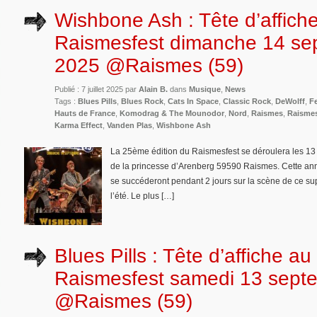
Wishbone Ash : Tête d’affich
Raismesfest dimanche 14 se
2025 @Raismes (59)
Publié : 7 juillet 2025 par
Alain B.
dans
Musique
,
News
Tags :
Blues Pills
,
Blues Rock
,
Cats In Space
,
Classic Rock
,
DeWolff
,
Fe
Hauts de France
,
Komodrag & The Mounodor
,
Nord
,
Raismes
,
Raismes
Karma Effect
,
Vanden Plas
,
Wishbone Ash
La 25ème édition du Raismesfest se déroulera les 1
de la princesse d’Arenberg 59590 Raismes. Cette ann
se succéderont pendant 2 jours sur la scène de ce supe
l’été. Le plus […]
Blues Pills : Tête d’affiche au
Raismesfest samedi 13 sept
@Raismes (59)