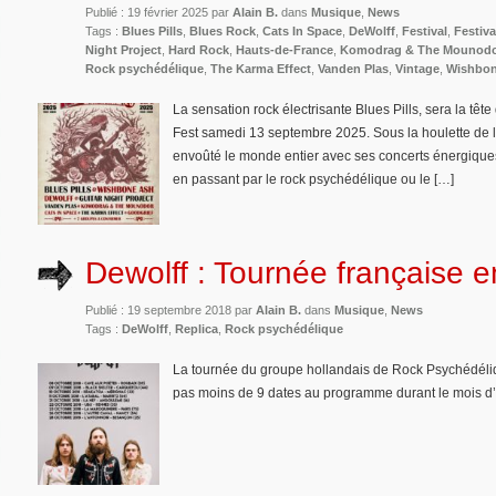
Publié : 19 février 2025 par
Alain B.
dans
Musique
,
News
Tags :
Blues Pills
,
Blues Rock
,
Cats In Space
,
DeWolff
,
Festival
,
Festiva
Night Project
,
Hard Rock
,
Hauts-de-France
,
Komodrag & The Mounod
Rock psychédélique
,
The Karma Effect
,
Vanden Plas
,
Vintage
,
Wishbon
La sensation rock électrisante Blues Pills, sera la têt
Fest samedi 13 septembre 2025. Sous la houlette de l
envoûté le monde entier avec ses concerts énergiques, 
en passant par le rock psychédélique ou le […]
Dewolff : Tournée française e
Publié : 19 septembre 2018 par
Alain B.
dans
Musique
,
News
Tags :
DeWolff
,
Replica
,
Rock psychédélique
La tournée du groupe hollandais de Rock Psychédéliq
pas moins de 9 dates au programme durant le mois d’o