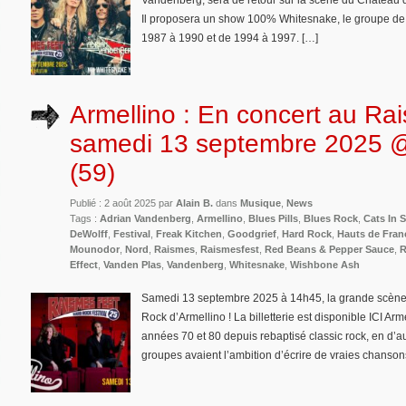
Vandenberg, sera de retour sur la scène du Château 
Il proposera un show 100% Whitesnake, le groupe de 
1987 à 1990 et de 1994 à 1997. […]
Armellino : En concert au Ra
samedi 13 septembre 2025
(59)
Publié : 2 août 2025 par
Alain B.
dans
Musique
,
News
Tags :
Adrian Vandenberg
,
Armellino
,
Blues Pills
,
Blues Rock
,
Cats In 
DeWolff
,
Festival
,
Freak Kitchen
,
Goodgrief
,
Hard Rock
,
Hauts de Fran
Mounodor
,
Nord
,
Raismes
,
Raismesfest
,
Red Beans & Pepper Sauce
,
R
Effect
,
Vanden Plas
,
Vandenberg
,
Whitesnake
,
Wishbone Ash
Samedi 13 septembre 2025 à 14h45, la grande scène 
Rock d’Armellino ! La billetterie est disponible ICI A
années 70 et 80 depuis rebaptisé classic rock, en d’
groupes avaient l’ambition d’écrire de vraies chansons