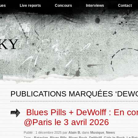
ues
Live reports
Concours
Interviews
Contact
SKY
PUBLICATIONS MARQUÉES ‘DEWO
Blues Pills + DeWolff : En co
@Paris le 3 avril 2026
Publié : 1 décembre 2025 par
Alain B.
dans
Musique
,
News
Tags :
Bataclan
,
Blues Pills
,
Blues Rock
,
DeWolff
,
Girls In Rock
,
Le Bat