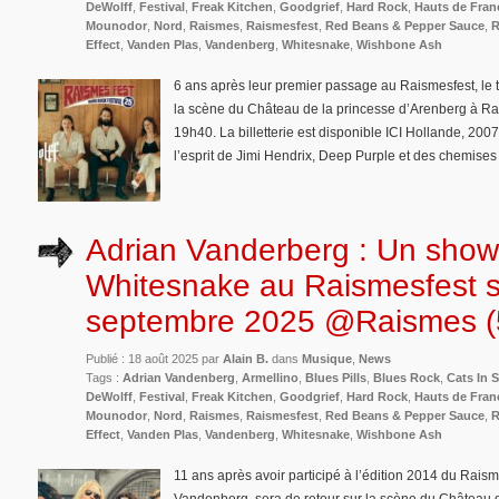
DeWolff
,
Festival
,
Freak Kitchen
,
Goodgrief
,
Hard Rock
,
Hauts de Fran
Mounodor
,
Nord
,
Raismes
,
Raismesfest
,
Red Beans & Pepper Sauce
,
R
Effect
,
Vanden Plas
,
Vandenberg
,
Whitesnake
,
Wishbone Ash
6 ans après leur premier passage au Raismesfest, le t
la scène du Château de la princesse d’Arenberg à R
19h40. La billetterie est disponible ICI Hollande, 2007
l’esprit de Jimi Hendrix, Deep Purple et des chemises
Adrian Vanderberg : Un sho
Whitesnake au Raismesfest 
septembre 2025 @Raismes (
Publié : 18 août 2025 par
Alain B.
dans
Musique
,
News
Tags :
Adrian Vandenberg
,
Armellino
,
Blues Pills
,
Blues Rock
,
Cats In 
DeWolff
,
Festival
,
Freak Kitchen
,
Goodgrief
,
Hard Rock
,
Hauts de Fran
Mounodor
,
Nord
,
Raismes
,
Raismesfest
,
Red Beans & Pepper Sauce
,
R
Effect
,
Vanden Plas
,
Vandenberg
,
Whitesnake
,
Wishbone Ash
11 ans après avoir participé à l’édition 2014 du Raisme