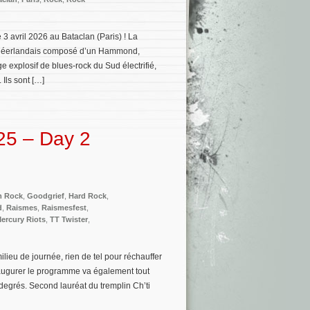
e 3 avril 2026 au Bataclan (Paris) ! La
rio néerlandais composé d’un Hammond,
e explosif de blues-rock du Sud électrifié,
Ils sont […]
25 – Day 2
m Rock
,
Goodgrief
,
Hard Rock
,
d
,
Raismes
,
Raismesfest
,
ercury Riots
,
TT Twister
,
ilieu de journée, rien de tel pour réchauffer
naugurer le programme va également tout
degrés. Second lauréat du tremplin Ch’ti