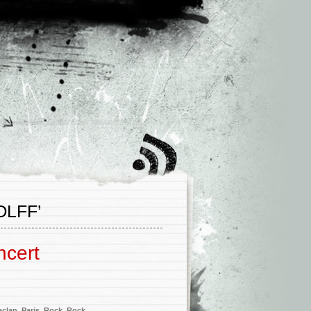
LFF’
ncert
aclan
,
Paris
,
Rock
,
Rock