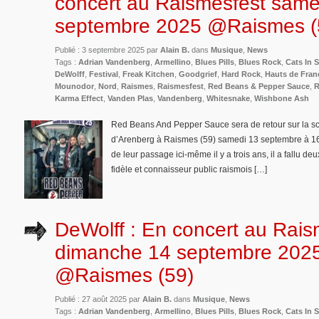
concert au Raismesfest same
septembre 2025 @Raismes (
Publié : 3 septembre 2025 par
Alain B.
dans
Musique
,
News
Tags :
Adrian Vandenberg
,
Armellino
,
Blues Pills
,
Blues Rock
,
Cats In 
DeWolff
,
Festival
,
Freak Kitchen
,
Goodgrief
,
Hard Rock
,
Hauts de Fran
Mounodor
,
Nord
,
Raismes
,
Raismesfest
,
Red Beans & Pepper Sauce
,
R
Karma Effect
,
Vanden Plas
,
Vandenberg
,
Whitesnake
,
Wishbone Ash
Red Beans And Pepper Sauce sera de retour sur la s
d’Arenberg à Raismes (59) samedi 13 septembre à 16h0
de leur passage ici-même il y a trois ans, il a fallu d
fidèle et connaisseur public raismois […]
DeWolff : En concert au Rais
dimanche 14 septembre 202
@Raismes (59)
Publié : 27 août 2025 par
Alain B.
dans
Musique
,
News
Tags :
Adrian Vandenberg
,
Armellino
,
Blues Pills
,
Blues Rock
,
Cats In 