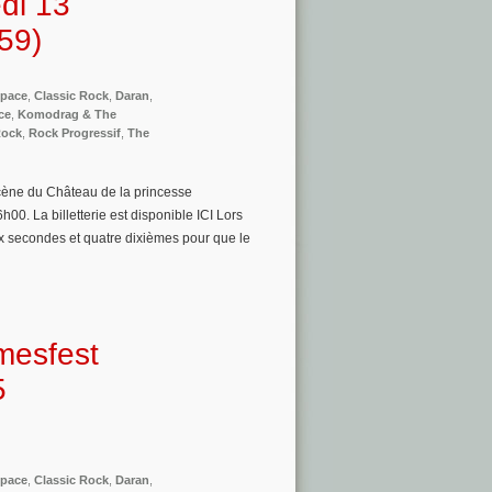
di 13
59)
Space
,
Classic Rock
,
Daran
,
ce
,
Komodrag & The
ock
,
Rock Progressif
,
The
cène du Château de la princesse
0. La billetterie est disponible ICI Lors
eux secondes et quatre dixièmes pour que le
mesfest
5
Space
,
Classic Rock
,
Daran
,