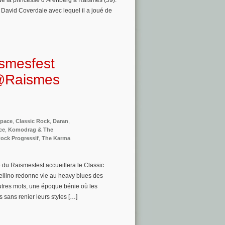
de la princesse d’Arenberg à Raismes (59).
David Coverdale avec lequel il a joué de
ismesfest
 @Raismes
Space
,
Classic Rock
,
Daran
,
ce
,
Komodrag & The
ock Progressif
,
The Karma
du Raismesfest accueillera le Classic
rmellino redonne vie au heavy blues des
autres mots, une époque bénie où les
 sans renier leurs styles […]