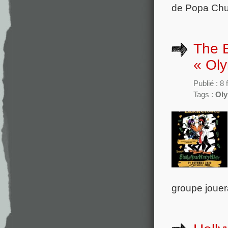
de Popa Chub
The B
« Oly
Publié : 8
Tags :
Oly
groupe jouera