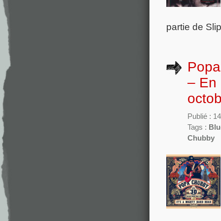
partie de Sl
Popa
– En 
octo
Publié : 1
Tags :
Blu
Chubby