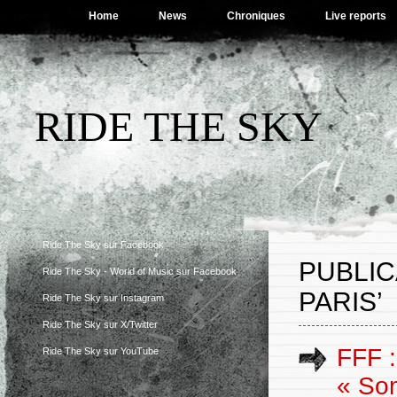
Home
News
Chroniques
Live reports
RIDE THE SKY
Ride The Sky sur Facebook
PUBLIC
Ride The Sky - World of Music sur Facebook
PARIS’
Ride The Sky sur Instagram
Ride The Sky sur X/Twitter
FFF :
Ride The Sky sur YouTube
« Som