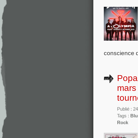
conscience d
Popa 
mars 
tourn
Publié : 2
Tags :
Blu
Rock