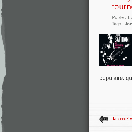
tour
Publié : 
Tags :
Joe
populaire, qu
Entrées Pr