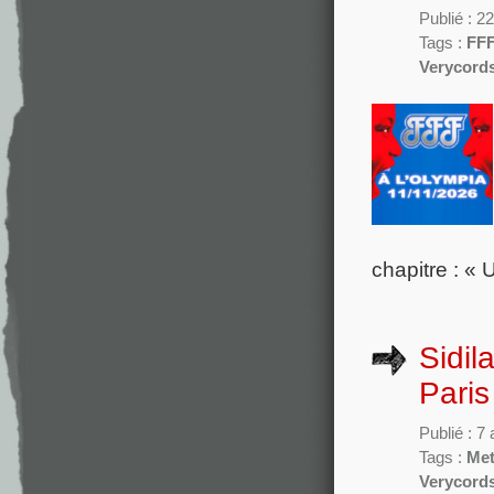
Publié : 
Tags :
FF
Verycord
chapitre : «
Sidil
Paris
Publié : 7
Tags :
Met
Verycord