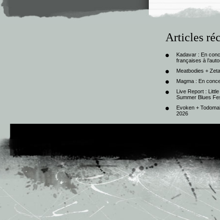
Articles ré
Kadavar : En con
françaises à l’au
Meatbodies + Zeta
Magma : En conce
Live Report : Litt
Summer Blues Fest
Evoken + Todomal 
2026