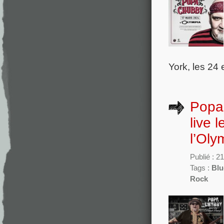
York, les 24 
Popa 
live 
l’Oly
Publié : 2
Tags :
Blu
Rock