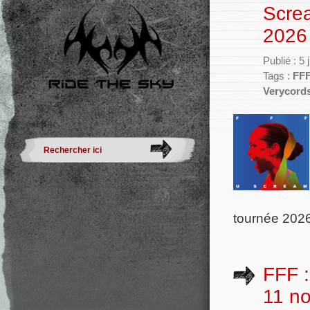
Scre
2026
Publié : 5
Tags :
FF
Verycord
tournée 2026 
FFF :
11 n