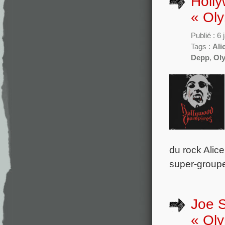
Holly
« Oly
Publié : 6
Tags :
Ali
Depp
,
Ol
du rock Alic
super-groupe
Joe S
« Oly