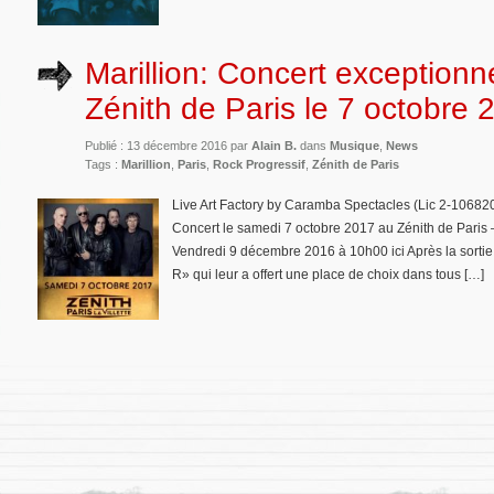
Marillion: Concert exceptionn
Zénith de Paris le 7 octobre 
Publié : 13 décembre 2016 par
Alain B.
dans
Musique
,
News
Tags :
Marillion
,
Paris
,
Rock Progressif
,
Zénith de Paris
Live Art Factory by Caramba Spectacles (Lic 2-106820
Concert le samedi 7 octobre 2017 au Zénith de Paris – L
Vendredi 9 décembre 2016 à 10h00 ici Après la sort
R» qui leur a offert une place de choix dans tous […]