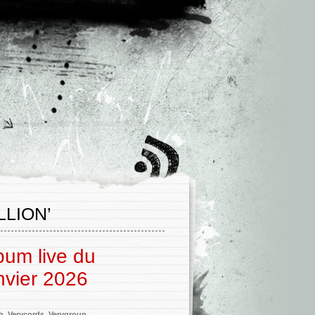
LION’
bum live du
anvier 2026
h
,
Verycords
,
Verygroup
,