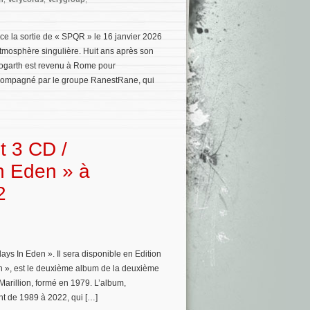
ce la sortie de « SPQR » le 16 janvier 2026
atmosphère singulière. Huit ans après son
 Hogarth est revenu à Rome pour
accompagné par le groupe RanestRane, qui
et 3 CD /
n Eden » à
2
ays In Eden ». Il sera disponible en Edition
en », est le deuxième album de la deuxième
arillion, formé en 1979. L’album,
ant de 1989 à 2022, qui […]