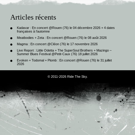
Articles récents
Kadavar : En concert @Rouen (76) le 04 décembre 2026 + 4 dates
françaises à l’automne
Meatbodies + Zeta : En concert @Rouen (76) le 08 août 2026
Magma : En concert @Cléon (76) le 17 novembre 2026
Live Report : Little Odetta + The SuperSoul Brothers + Mazingo –
Summer Blues Festival @Petit-Caux (76) 18 juillet 2026
Evoken + Todomal + Plomb : En concert @Rouen (76) le 31 juillet
2026
© 2011-2026 Ride The Sky.