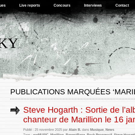
ues
Live reports
Concours
Interviews
Contact
SKY
PUBLICATIONS MARQUÉES ‘MARIL
Steve Hogarth : Sortie de l’al
chanteur de Marillion le 16 j
Publié : 25 novembre 2025 par
Alain B.
dans
Musique
,
News
Tags :
earMUSIC
,
Marillion
,
RanestRane
,
Rock Progressif
,
Steve Hogart