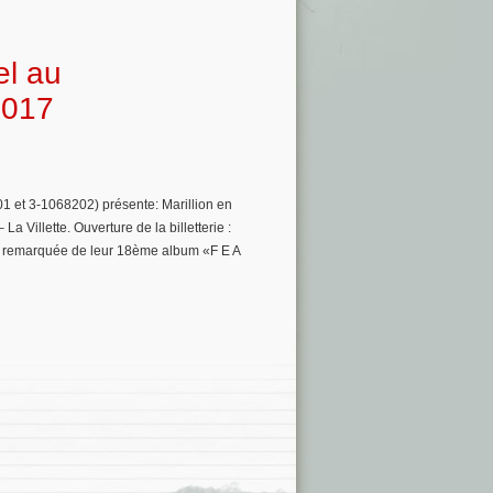
el au
2017
1 et 3-1068202) présente: Marillion en
a Villette. Ouverture de la billetterie :
ie remarquée de leur 18ème album «F E A