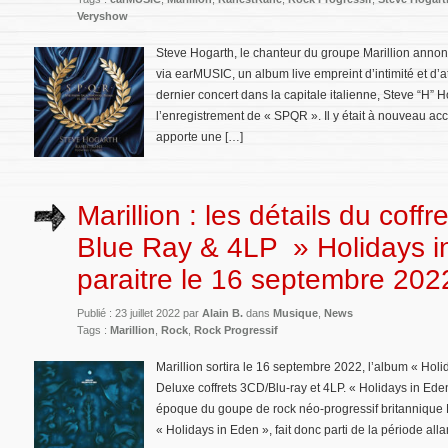
Veryshow
Steve Hogarth, le chanteur du groupe Marillion annon
via earMUSIC, un album live empreint d’intimité et d’
dernier concert dans la capitale italienne, Steve “H”
l’enregistrement de « SPQR ». Il y était à nouveau 
apporte une […]
Marillion : les détails du coffr
Blue Ray & 4LP » Holidays i
paraitre le 16 septembre 202
Publié : 23 juillet 2022 par
Alain B.
dans
Musique
,
News
Tags :
Marillion
,
Rock
,
Rock Progressif
Marillion sortira le 16 septembre 2022, l’album « Holid
Deluxe coffrets 3CD/Blu-ray et 4LP. « Holidays in Ed
époque du goupe de rock néo-progressif britannique M
« Holidays in Eden », fait donc parti de la période all