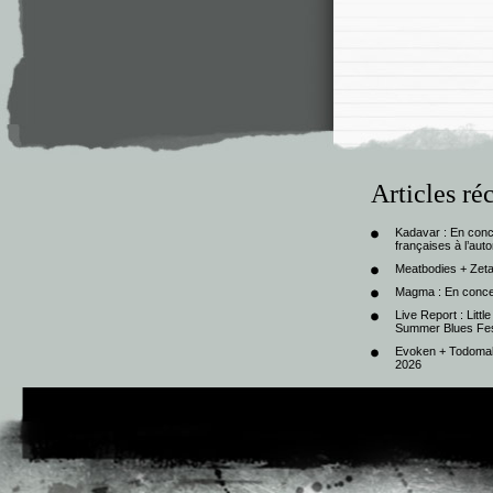
Articles ré
Kadavar : En con
françaises à l’au
Meatbodies + Zeta
Magma : En conce
Live Report : Litt
Summer Blues Fest
Evoken + Todomal 
2026