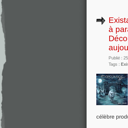
Exist
à par
Décou
aujou
Publié : 2
Tags :
Exi
célèbre prod