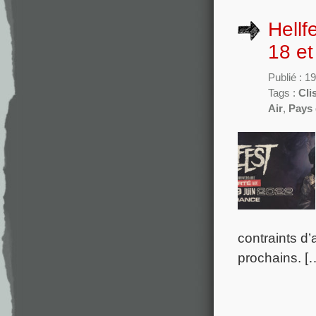
Hellf
18 et
Publié : 1
Tags :
Cli
Air
,
Pays 
contraints d
prochains. [