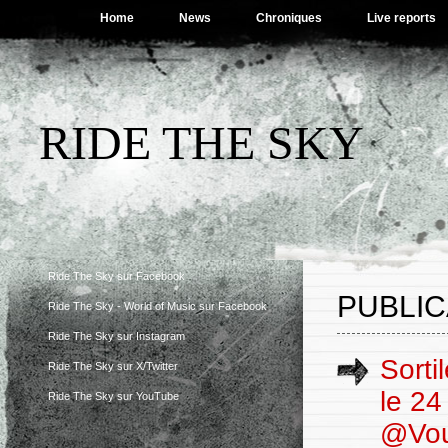
Home
News
Chroniques
Live reports
RIDE THE SKY
Ride The Sky sur Facebook
PUBLIC
Ride The Sky - World of Music sur Facebook
Ride The Sky sur Instagram
Sorti
Ride The Sky sur X/Twitter
le 2
Ride The Sky sur YouTube
@Vouz