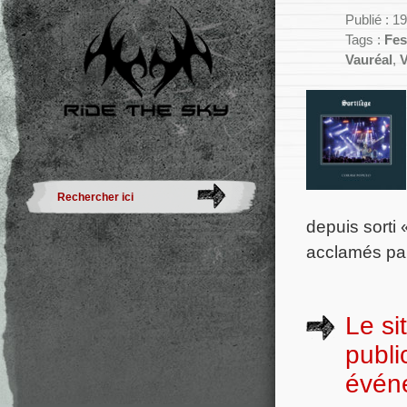
Publié : 1
Tags :
Fes
Vauréal
,
V
depuis sorti
acclamés par
Le si
publi
évén