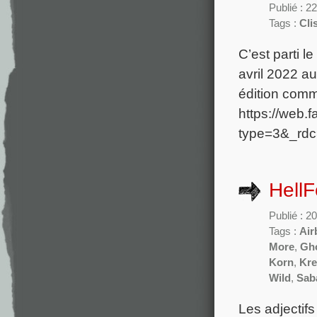
Publié : 2
Tags :
Cli
C’est parti l
avril 2022 au
édition com
https://web
type=3&_rdc
HellF
Publié : 2
Tags :
Air
More
,
Gh
Korn
,
Kre
Wild
,
Sab
Les adjectif