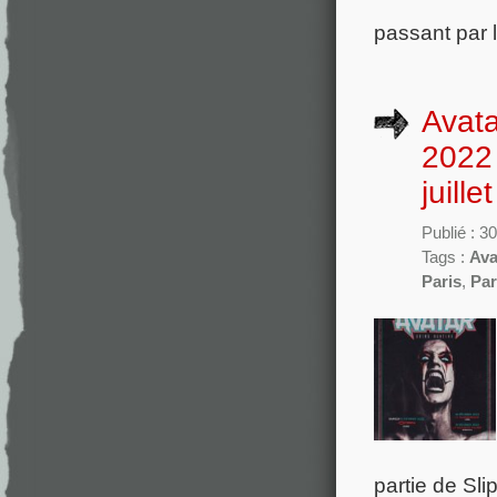
passant par 
Avata
2022 
juillet
Publié : 3
Tags :
Ava
Paris
,
Par
partie de Sl