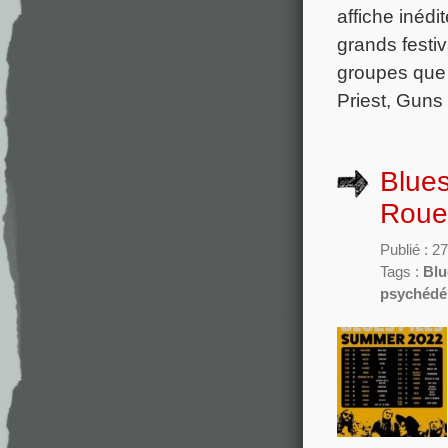
affiche inédi
grands fest
groupes que 
Priest, Guns
Blues
Rouen
Publié : 
Tags :
Blu
psychédé