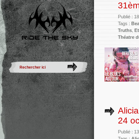
31ème
Publié : 
Tags :
Bea
Truths
,
E
Théatre d
Alici
24 o
Publié : 1
Tags :
Ali