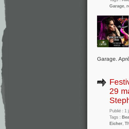
Garage
,
r
Garage. Aprè
Festi
29 m
Steph
Publié : 1 
Tags :
Bea
Eicher
,
Th