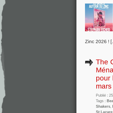
Zinc 2026 ! 
The 
Ménad
pour 
mars
Publié : 
Tags :
Bea
Shakers
,
St Lazare