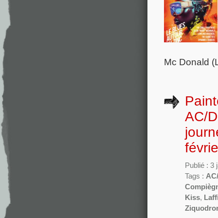
Mc Donald (L
Paint
AC/DC
journ
févr
Publié : 3
Tags :
AC
Compièg
Kiss
,
Laf
Ziquodro