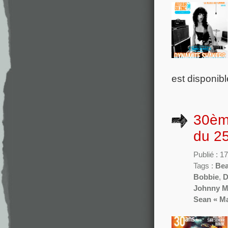
est disponibl
30ème
du 2
Publié : 1
Tags :
Bea
Bobbie
,
D
Johnny M
Sean « M