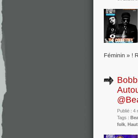
Féminin » !
Bobbi
Autou
@Bea
Publié : 4
Tags :
Bea
folk
,
Haut