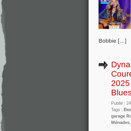
Bobbie […]
Dyna
Coure
2025 
Blue
Publié : 2
Tags :
Bea
garage R
Ménades