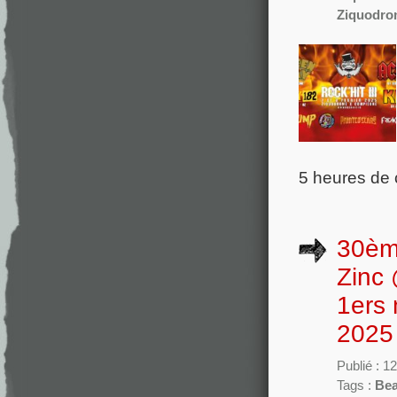
Ziquodro
5 heures de 
30ème
Zinc 
1ers 
2025 
Publié : 
Tags :
Bea