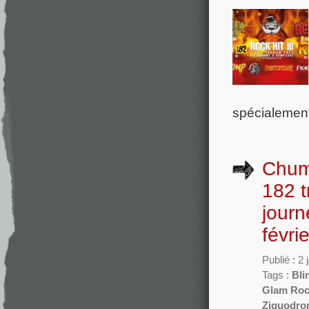
spécialement 
Chum
182 t
journ
févr
Publié : 2
Tags :
Bli
Glam Ro
Ziquodro