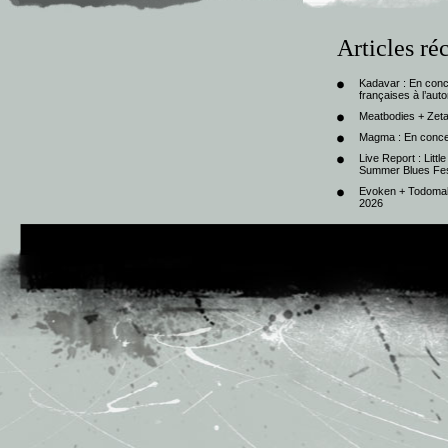
Articles ré
Kadavar : En con
françaises à l’au
Meatbodies + Zeta
Magma : En conce
Live Report : Litt
Summer Blues Fest
Evoken + Todomal 
2026