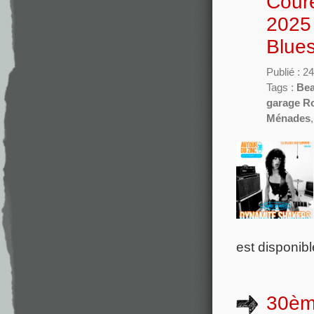
Coure
2025 
Blue
Publié : 2
Tags :
Bea
garage R
Ménades
est disponibl
30ème