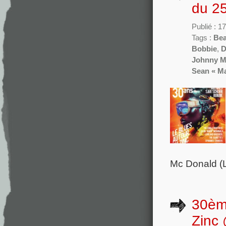
du 2
Publié : 1
Tags :
Bea
Bobbie
,
D
Johnny M
Sean « M
Mc Donald (L
30ème
Zinc 