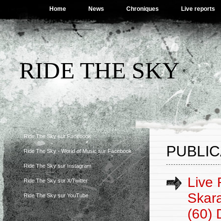
Home
News
Chroniques
Live reports
RIDE THE SKY
Ride The Sky sur Facebook
PUBLIC
Ride The Sky - World of Music sur Facebook
Ride The Sky sur Instagram
Live 
Ride The Sky sur X/Twitter
Skara
Ride The Sky sur YouTube
(60) 