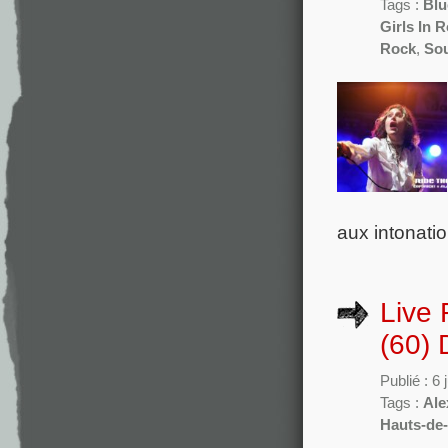
Tags :
Blu
Girls In 
Rock
,
Sou
aux intonati
Live 
(60) 
Publié : 6
Tags :
Ale
Hauts-de