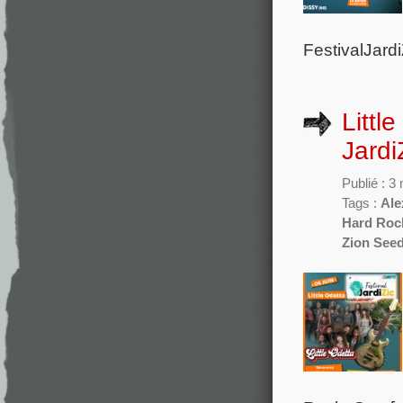
FestivalJardiZ
Little
Jardi
Publié : 3
Tags :
Ale
Hard Roc
Zion See