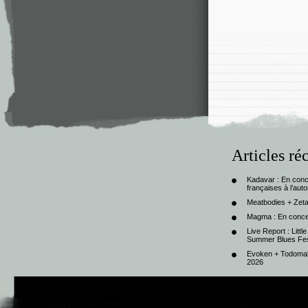
Articles ré
Kadavar : En con
françaises à l’au
Meatbodies + Zeta
Magma : En conce
Live Report : Litt
Summer Blues Fest
Evoken + Todomal 
2026