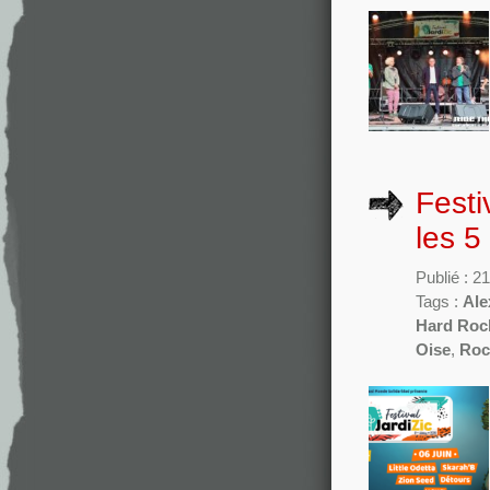
Festi
les 5
Publié : 2
Tags :
Ale
Hard Roc
Oise
,
Roc