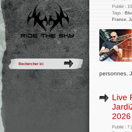
Publié : 1
Tags :
Blu
France
,
J
personnes. J
Live 
Jardi
2026
Publié : 7