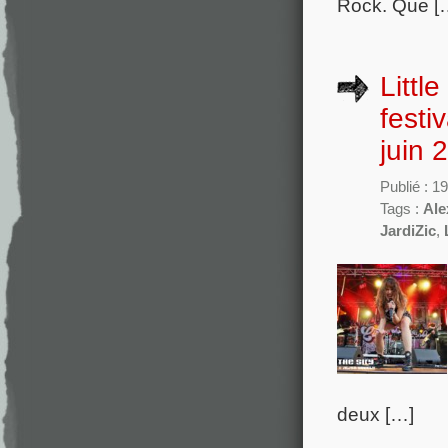
Rock. Que [
Littl
festi
juin 
Publié : 1
Tags :
Ale
JardiZic
,
deux […]