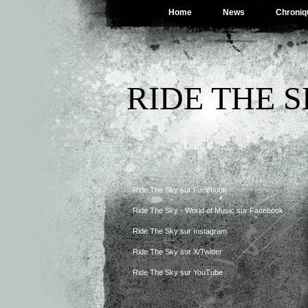
Home
News
Chroniq
RIDE THE 
Ride The Sky sur Facebook
Ride The Sky - World of Music sur Facebook
Ride The Sky sur Instagram
Ride The Sky sur X/Twitter
Ride The Sky sur YouTube