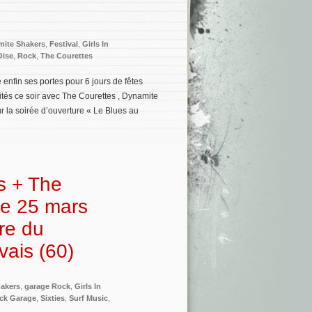
ite Shakers
,
Festival
,
Girls In
Oise
,
Rock
,
The Courettes
nfin ses portes pour 6 jours de fêtes
lités ce soir avec The Courettes , Dynamite
 la soirée d’ouverture « Le Blues au
s + The
le 25 mars
re du
ais (60)
akers
,
garage Rock
,
Girls In
ck Garage
,
Sixties
,
Surf Music
,