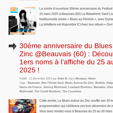
La soirée d’ouverture 30ème anniversaire du Festival
25 mars 2025 à Beauvais (60) La Maladrerie Saint Laz
traditionnelle soirée « Blues au Féminin », avec Dyn
La billetterie est disponible ICI Avec leur album « Don
30ème anniversaire du Blues
Zinc @Beauvais (60) : Décou
1ers noms à l’affiche du 25 
2025 !
Publié : 12 décembre 2024 par
Alain B.
dans
Musique
,
News
Tags :
Beauvais
,
Ben l’Oncle Soul
,
Blues Autour Du Zinc
,
Bobbie
,
Delg
Hauts-de-France
,
Johnny Montreuil
,
Lowland Brothers
,
Menades
,
Oise
McDonald
,
The Cinelli Brothers
,
The Courettes
Cette année, Le Blues autour du Zinc souffle ses 30 b
programmation qui célébrera ces trois décennies de 
Vous avez rendez-vous à Beauvais du 25 au 30 mars 20