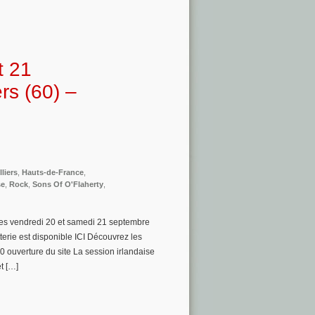
t 21
rs (60) –
liers
,
Hauts-de-France
,
se
,
Rock
,
Sons Of O'Flaherty
,
 les vendredi 20 et samedi 21 septembre
tterie est disponible ICI Découvrez les
 ouverture du site La session irlandaise
t […]