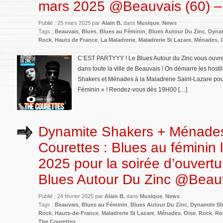
mars 2025 @Beauvais (60) –
Publié : 25 mars 2025 par
Alain B.
dans
Musique
,
News
Tags :
Beauvais
,
Blues
,
Blues au Féminin
,
Blues Autour Du Zinc
,
Dynam
Rock
,
Hauts de France
,
La Maladrerie
,
Maladrerie St Lazare
,
Ménades
,
C’EST PARTYYY ! Le Blues Autour du Zinc vous ouvre e
dans toute la ville de Beauvais ! On démarre les hosti
Shakers et Ménades à la Maladrerie Saint-Lazare pour
Féminin » ! Rendez-vous dès 19H00 […]
Dynamite Shakers + Ménade
Courettes : Blues au féminin 
2025 pour la soirée d’ouvertu
Blues Autour Du Zinc @Beauv
Publié : 24 février 2025 par
Alain B.
dans
Musique
,
News
Tags :
Beauvais
,
Blues au Féminin
,
Blues Autour Du Zinc
,
Dynamite Sh
Rock
,
Hauts-de-France
,
Maladrerie St Lazare
,
Ménades
,
Oise
,
Rock
,
Ro
The Courettes