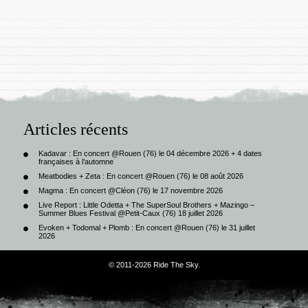
Articles récents
Kadavar : En concert @Rouen (76) le 04 décembre 2026 + 4 dates
françaises à l’automne
Meatbodies + Zeta : En concert @Rouen (76) le 08 août 2026
Magma : En concert @Cléon (76) le 17 novembre 2026
Live Report : Little Odetta + The SuperSoul Brothers + Mazingo –
Summer Blues Festival @Petit-Caux (76) 18 juillet 2026
Evoken + Todomal + Plomb : En concert @Rouen (76) le 31 juillet
2026
© 2011-2026 Ride The Sky.