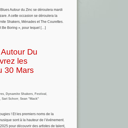
 Blues Autour du Zinc se déroulera mardi
are. A cette occasion se déroulera la
amite Shakers, Ménades et The Courettes.
’t Be Boring », pour lequel […]
 Autour Du
vrez les
au 30 Mars
res
,
Dynamite Shakers
,
Festival
,
,
Sari Schorr
,
Sean "Mack"
ougies ! Et les premiers noms de la
musique sont à la hauteur de l’événement.
25 pour découvrir des artistes de talent,