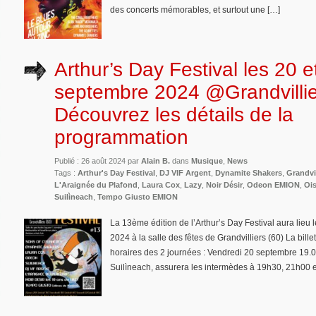
des concerts mémorables, et surtout une […]
Arthur’s Day Festival les 20 e
septembre 2024 @Grandvillie
Découvrez les détails de la
programmation
Publié : 26 août 2024 par
Alain B.
dans
Musique
,
News
Tags :
Arthur's Day Festival
,
DJ VIF Argent
,
Dynamite Shakers
,
Grandvil
L'Araignée du Plafond
,
Laura Cox
,
Lazy
,
Noir Désir
,
Odeon EMION
,
Oi
Suilìneach
,
Tempo Giusto EMION
La 13ème édition de l’Arthur’s Day Festival aura lieu
2024 à la salle des fêtes de Grandvilliers (60) La bille
horaires des 2 journées : Vendredi 20 septembre 19.00
Suilìneach, assurera les intermèdes à 19h30, 21h00 e