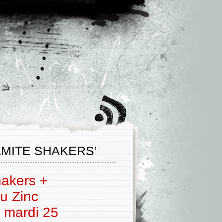
MITE SHAKERS’
akers +
u Zinc
e mardi 25