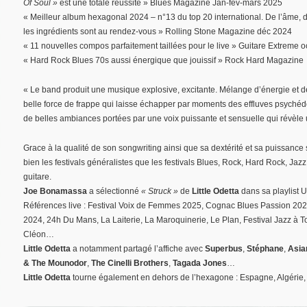
Of Soul »
est une totale réussite » Blues Magazine Jan-fev-mars 2025
« Meilleur album hexagonal 2024 – n°13 du top 20 international. De l’âme, du 
les ingrédients sont au rendez-vous » Rolling Stone Magazine déc 2024
« 11 nouvelles compos parfaitement taillées pour le live » Guitare Extreme o
« Hard Rock Blues 70s aussi énergique que jouissif » Rock Hard Magazine
« Le band produit une musique explosive, excitante. Mélange d’énergie et d
belle force de frappe qui laisse échapper par moments des effluves psychédéli
de belles ambiances portées par une voix puissante et sensuelle qui révèle
Grace à la qualité de son songwriting ainsi que sa dextérité et sa puissance
bien les festivals généralistes que les festivals Blues, Rock, Hard Rock, Jazz,
guitare.
Joe Bonamassa
a sélectionné
« Struck »
de
Little Odetta
dans sa playlist 
Références live : Festival Voix de Femmes 2025, Cognac Blues Passion 202
2024, 24h Du Mans, La Laiterie, La Maroquinerie, Le Plan, Festival Jazz à
Cléon…
Little Odetta
a notamment partagé l’affiche avec
Superbus
,
Stéphane
,
Asia
& The Mounodor
,
The Cinelli Brothers
,
Tagada Jones
…
Little Odetta
tourne également en dehors de l’hexagone : Espagne, Algérie,