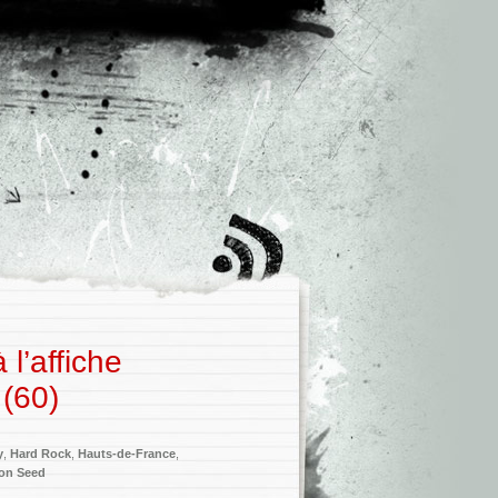
 l’affiche
 (60)
y
,
Hard Rock
,
Hauts-de-France
,
on Seed