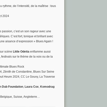
rythme, de l’intensité, de la maîtrise : tous
ct 2024
e passion, c’est un son rageur avec une
ques. C’est fort, tonique et brillant avec
 une aisance d’expression » Blues Again !
 sur scène
Little Odetta
enflamme aussi
 festivals sur le thème de la voix ou de la
Ultimate Blues Rock
4, Zénith de Constantine, Blues Sur Seine
 Tout Heure 2024, CC Le Gouvy, La Traverse
n Dub Foundation
,
Laura Cox
,
Komodrag
 Belgique, Suisse, Angleterre…