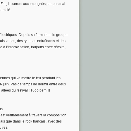
iZic , ils seront accompagnés par pas mal
amitié.
lectriques. Depuis sa formation, le groupe
puissantes, des rythmes entraînants et des
e à l’improvisation, toujours entre révolte,
iennes qui va mettre le feu pendant les
6 juin. Pas de temps de dormir entre deux
lées du festival ! Tudo bem !!!
us.
est véritablement à travers la composition
is que dans le rock français, avec des
utres.