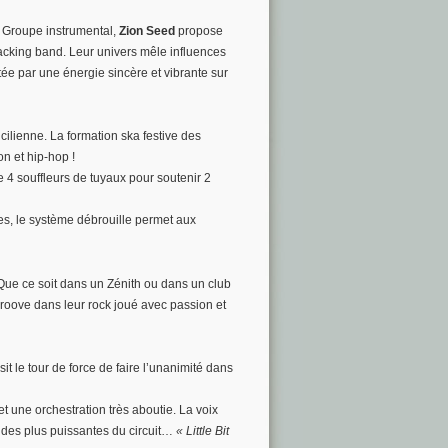
 Groupe instrumental,
Zion Seed
propose
cking band. Leur univers mêle influences
ée par une énergie sincère et vibrante sur
cilienne. La formation ska festive des
n et hip-hop !
 4 souffleurs de tuyaux pour soutenir 2
es, le système débrouille permet aux
ue ce soit dans un Zénith ou dans un club
 groove dans leur rock joué avec passion et
it le tour de force de faire l’unanimité dans
t une orchestration très aboutie. La voix
 des plus puissantes du circuit…
« Little Bit