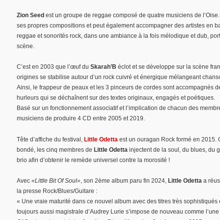
Zion Seed
est un groupe de reggae composé de quatre musiciens de l’Oise.
ses propres compositions et peut également accompagner des artistes en ba
reggae et sonorités rock, dans une ambiance à la fois mélodique et dub, port
scène.
C’est en 2003 que l’œuf du
Skarah’B
éclot et se développe sur la scène fran
origines se stabilise autour d’un rock cuivré et énergique mélangeant chanso
Ainsi, le frappeur de peaux et les 3 pinceurs de cordes sont accompagnés de
hurleurs qui se déchaînent sur des textes originaux, engagés et poétiques.
Basé sur un fonctionnement associatif et l’implication de chacun des membr
musiciens de produire 4 CD entre 2005 et 2019.
Tête d’affiche du festival,
Little Odetta
est un ouragan Rock formé en 2015. Q
bondé, les cinq membres de
Little Odetta
injectent de la soul, du blues, du
brio afin d’obtenir le remède universel contre la morosité !
Avec
«Little Bit Of Soul»
, son 2ème album paru fin 2024,
Little Odetta
a réuss
la presse Rock/Blues/Guitare :
« Une vraie maturité dans ce nouvel album avec des titres très sophistiqués e
toujours aussi magistrale d’Audrey Lurie s’impose de nouveau comme l’une