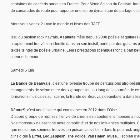
centaines de concerts partout en France. Pour 6ème édition du Festival Jard
de camarades de route pour apporter une soirée dynamique de partage et d’
Alors vous venez ? Love le monde et bises des TAFF..
Issu du bastion rock havrais,
Asphalte
mêle depuis 2008 poésie et guitares é
a rapidement trouvé son identité dans un son incisif, porté par des guitares 
textes teintés de poésie urbaine. Leurs prestations scéniques font la part bell
sueur et humour.
Samedi 6 juin
La Bande de Beauvais
, c’est une joyeuse troupe de percussions afro-brésil
changements de scène entre deux groupes tout au long de la journée de ce 
formations musicales sur scène, la Bande de Beauvais déambulera dans les al
DétourS
, c’est une histoire qui commence en 2012 dans l’Oise.
D’abord groupe de reprises, l’envie de créer s’est rapidement imposée à no
Nos morceaux naissent de notre complicité et de nos influences multiples. C’
que nous nous sommes trouvés, en puisant aussi bien dans le pop rock angla
clins d’œil à
Eiffel
,
Led Zeppelin
,
The Police
,
Van Halen
,
Muse
… et bien d’a