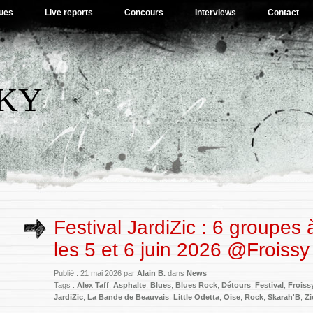
ues
Live reports
Concours
Interviews
Contact
SKY
Festival JardiZic : 6 groupes à
les 5 et 6 juin 2026 @Froissy
Publié : 21 mai 2026 par
Alain B.
dans
News
Tags :
Alex Taff
,
Asphalte
,
Blues
,
Blues Rock
,
Détours
,
Festival
,
Froiss
JardiZic
,
La Bande de Beauvais
,
Little Odetta
,
Oise
,
Rock
,
Skarah'B
,
Zi