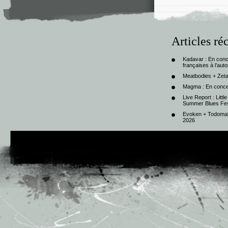
Articles ré
Kadavar : En con
françaises à l’au
Meatbodies + Zeta
Magma : En conce
Live Report : Litt
Summer Blues Fest
Evoken + Todomal 
2026