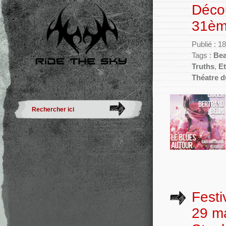
Décou
31ème
Publié : 
Tags :
Bea
Truths
,
E
Théatre d
Festi
29 m