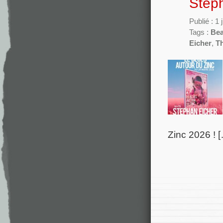
Steph
Publié : 1 
Tags :
Bea
Eicher
,
Th
Zinc 2026 ! 