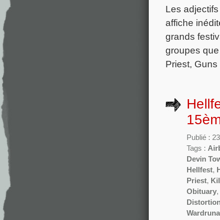
Les adjectif
affiche inédi
grands fest
groupes que 
Priest, Guns
Hellf
15ème
Publié : 23
Tags :
Air
Devin To
Hellfest
,
H
Priest
,
Ki
Obituary
Distortio
Wardruna