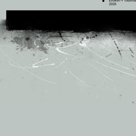
Evoken + Todomal 
2026