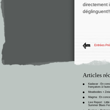
directement i
déglinguent!!
Entrées Pr
Articles ré
Kadavar : En con
françaises à l’au
Meatbodies + Zeta
Magma : En conce
Live Report : Litt
Summer Blues Fest