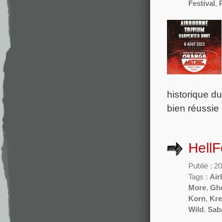
Festival
,
historique du
bien réussie 
HellF
Publié : 2
Tags :
Air
More
,
Gh
Korn
,
Kre
Wild
,
Sab