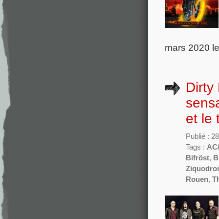
mars 2020 le
Dirty
sensa
et le
Publié : 2
Tags :
AC
Bifröst
,
B
Ziquodro
Rouen
,
T