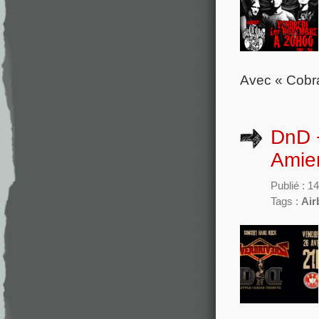
Avec « Cobra
DnD +
Amien
Publié : 1
Tags :
Air