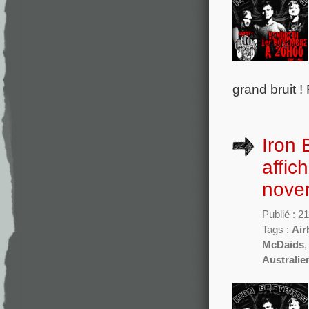
grand bruit !
Iron 
affic
nove
Publié : 
Tags :
Air
McDaids
Australie