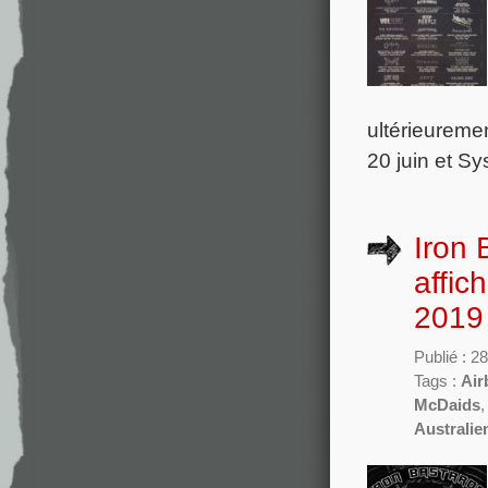
ultérieureme
20 juin et Sy
Iron 
affic
2019 
Publié : 2
Tags :
Air
McDaids
Australie