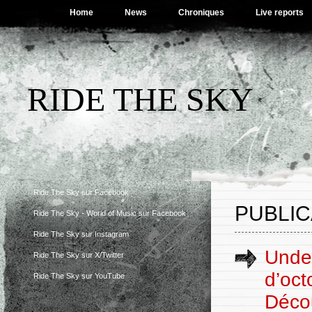
Home
News
Chroniques
Live reports
RIDE THE SKY
Ride The Sky sur Facebook
PUBLIC
Ride The Sky - World of Music sur Facebook
Ride The Sky sur Instagram
Under
Ride The Sky sur X/Twitter
d’oct
Ride The Sky sur YouTube
Déco