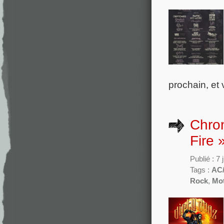
prochain, et 
Chron
Fire 
Publié : 7
Tags :
AC
Rock
,
Mo