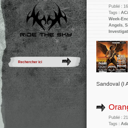
Publié : 1
Tags :
AC
Week-En
Angels
,
S
Investiga
Sandoval (I 
Orang
Publié : 21
Tags :
Ad