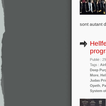
sont autant 
Hellf
progr
Publié : 
Tags :
Air
Deep Pur
More
,
Hel
Judas Pri
Opeth
,
Pa
System o