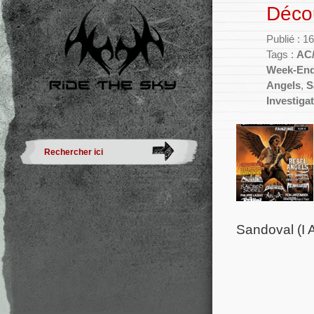
Déco
Publié : 1
Tags :
AC
Week-En
Angels
,
S
Investiga
Sandoval (I 