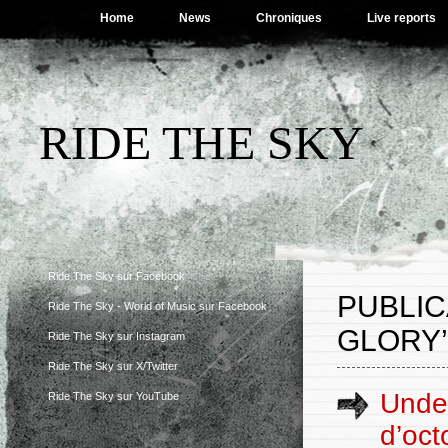
Home
News
Chroniques
Live reports
RIDE THE SKY
Ride The Sky sur Facebook
PUBLIC
Ride The Sky - World of Music sur Facebook
GLORY’
Ride The Sky sur Instagram
Ride The Sky sur X/Twitter
Under
Ride The Sky sur YouTube
d’oct