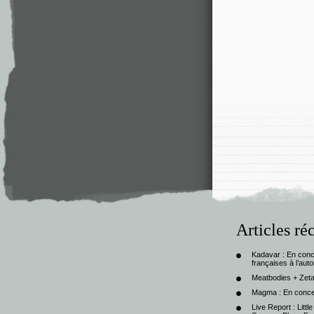
Articles ré
Kadavar : En con
françaises à l’au
Meatbodies + Zeta
Magma : En conce
Live Report : Litt