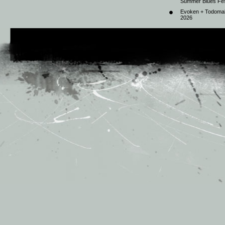
Summer Blues Fest
Evoken + Todomal 
2026