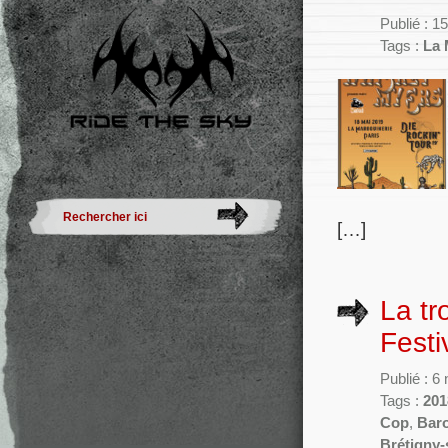
Publié : 1
Tags :
La 
[…]
La tr
Festi
Publié : 
Tags :
201
Cop
,
Bar
Brétigny-