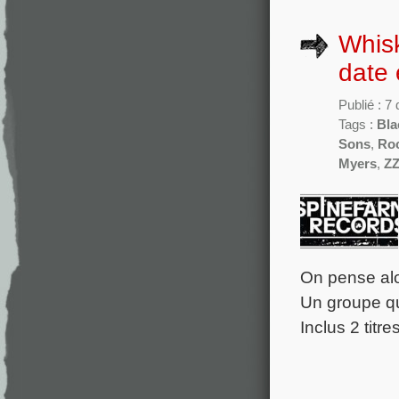
Whisk
date
Publié : 
Tags :
Bla
Sons
,
Roc
Myers
,
ZZ
On pense alo
Un groupe qu
Inclus 2 titre