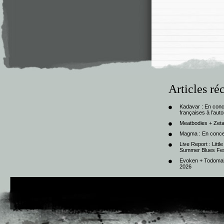
Articles ré
Kadavar : En con
françaises à l’au
Meatbodies + Zeta
Magma : En conce
Live Report : Litt
Summer Blues Fest
Evoken + Todomal 
2026