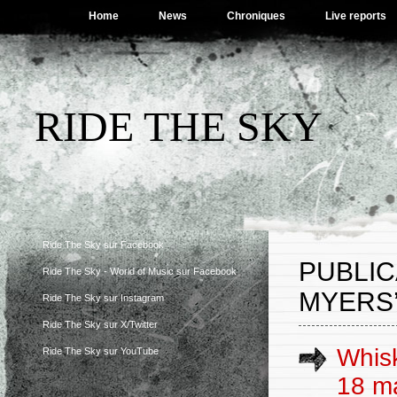
Home
News
Chroniques
Live reports
RIDE THE SKY
Ride The Sky sur Facebook
PUBLIC
Ride The Sky - World of Music sur Facebook
MYERS
Ride The Sky sur Instagram
Ride The Sky sur X/Twitter
Whisk
Ride The Sky sur YouTube
18 m