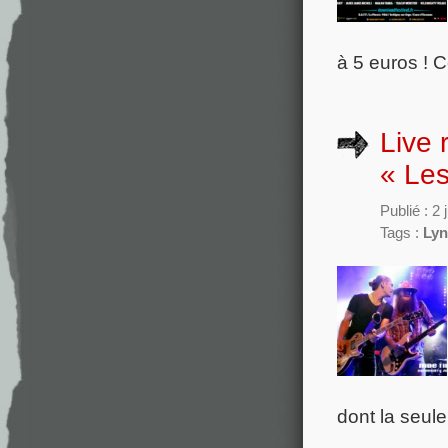
à 5 euros ! C
Live 
« Les
Publié : 2
Tags :
Lyn
dont la seule