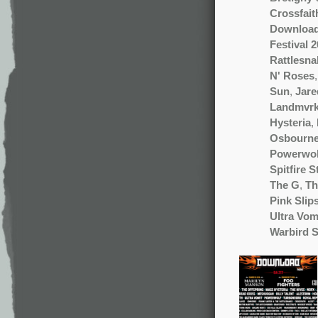
Crossfait
Download 
Festival 
Rattlesna
N' Roses
Sun
,
Jare
Landmvr
Hysteria
,
Osbourn
Powerwol
Spitfire S
The G
,
Th
Pink Slip
Ultra Vom
Warbird 