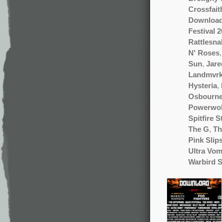
Crossfait
Download 
Festival 
Rattlesna
N' Roses
Sun
,
Jare
Landmvr
Hysteria
,
Osbourn
Powerwol
Spitfire S
The G
,
Th
Pink Slip
Ultra Vom
Warbird 