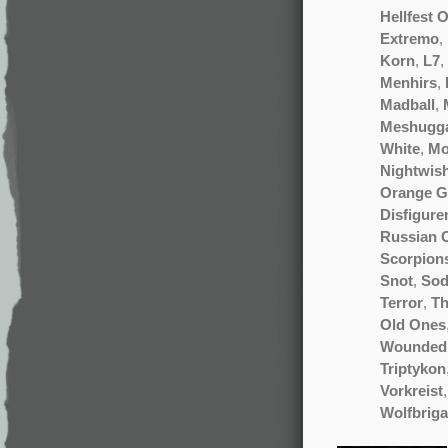
Hellfest 
Extremo
,
Korn
,
L7
,
Menhirs
,
Madball
,
Meshugg
White
,
Mo
Nightwis
Orange G
Disfigur
Russian C
Scorpion
Snot
,
So
Terror
,
Th
Old Ones
Wounded
Triptykon
Vorkreist
Wolfbrig