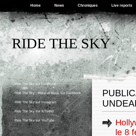
Home
News
Chroniques
Live reports
RIDE THE SKY
Ride The Sky sur Facebook
PUBLI
Ride The Sky - World of Music sur Facebook
UNDEA
Ride The Sky sur Instagram
Ride The Sky sur X/Twitter
Holl
Ride The Sky sur YouTube
le 8 