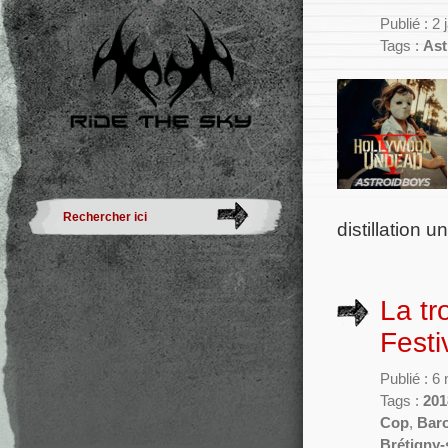
Publié : 2
Tags :
Ast
distillation 
La tr
Festi
Publié : 
Tags :
201
Cop
,
Bar
Brétigny-