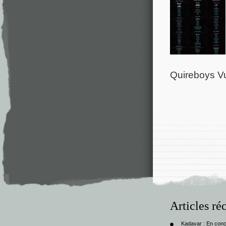
Quireboys Vu
Articles ré
Kadavar : En con