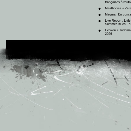
françaises à l’au
Meatbodies + Zeta
Magma : En conce
Live Report : Litt
Summer Blues Fest
Evoken + Todomal 
2026