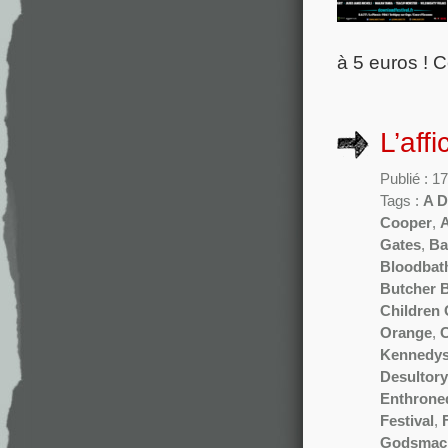
à 5 euros ! C
L’aff
Publié : 
Tags :
A 
Cooper
,
A
Gates
,
Ba
Bloodbat
Butcher 
Children
Orange
,
C
Kennedy
Desultory
Enthrone
Festival
,
Godsmac