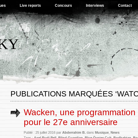
ues
Live reports
Concours
Interviews
Contact
SKY
PUBLICATIONS MARQUÉES ‘WATC
Wacken, une programmation
pour le 27e anniversaire
Publié : 25 juillet 2016 par
Abderrahim B.
dans
Musique
,
News
Tags :
Axel Rudi Pell
,
Blind Guardian
,
Blue Öyster Cult
,
Bodhaktan
,
Bo