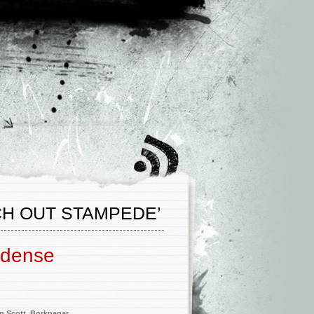
H OUT STAMPEDE’
 dense
n Scott
,
Borknagar
,