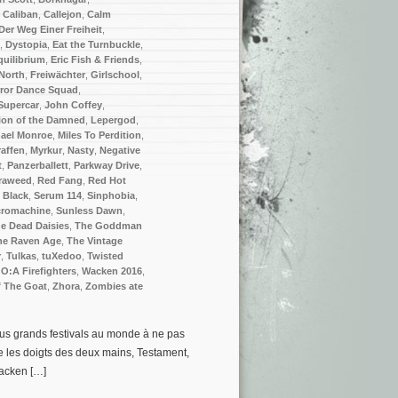
,
Caliban
,
Callejon
,
Calm
Der Weg Einer Freiheit
,
,
Dystopia
,
Eat the Turnbuckle
,
quilibrium
,
Eric Fish & Friends
,
North
,
Freiwächter
,
Girlschool
,
ror Dance Squad
,
Supercar
,
John Coffey
,
ion of the Damned
,
Lepergod
,
ael Monroe
,
Miles To Perdition
,
raffen
,
Myrkur
,
Nasty
,
Negative
t
,
Panzerballett
,
Parkway Drive
,
raweed
,
Red Fang
,
Red Hot
 Black
,
Serum 114
,
Sinphobia
,
cromachine
,
Sunless Dawn
,
e Dead Daisies
,
The Goddman
he Raven Age
,
The Vintage
r
,
Tulkas
,
tuXedoo
,
Twisted
O:A Firefighters
,
Wacken 2016
,
f The Goat
,
Zhora
,
Zombies ate
us grands festivals au monde à ne pas
se les doigts des deux mains, Testament,
Wacken […]