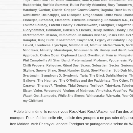
Budderside
,
Buffalo Summer
,
Bullet For My Valentine
,
Bury Tomorrow
Hatchery
,
Carrion
,
Clutch
,
Cripper
,
Crows Crown
,
Dagoba
,
Deez Nuts
,
DevilDriver
,
Die Krupps
,
Dio Disciples
,
Dragonforce
,
Dritte Wahl
,
Drone
Einherjer
,
Ektomorf
,
Elemental
,
Eluveitie
,
Elvenking
,
Entombed A.D.
,
E
Eskimo Callboy
,
Fateful Finality
,
Feuerschwanz
,
Foreigner
,
Forgotten 
Gloryhammer
,
Hämatom
,
Hansen & Friends
,
Henry Rollins
,
Honky
,
Hor
Hteththemeth
,
Ihsahn
,
Immolation
,
Insidious Disease
,
Jesus Chrüsler 
Kampfar
,
King Dude
,
Knasterbart
,
Krayenzeit
,
Legacy of Brutality
,
Leg
Lieveil
,
Loudness
,
Lynchpin
,
Mambo Kurt
,
Marduk
,
Metal Church
,
Mich
Mindtaker
,
Ministry
,
Monstagon
,
Monuments
,
Mr. Hurley und die Pulve
Approach
,
Orden Ogan
,
Orphaned Land
,
Overthrust
,
Pain is
,
Pampatu
Phil Campbell's All Starr Band
,
Preternatural
,
Profaner
,
Pyogenesis
,
Py
Chilli Peppers
,
Reliquiae
,
Ritual Day
,
Saxon
,
Sebastien
,
Sector
,
Serious
Skyline
,
Snowy Shaw
,
Steak Number Eight
,
Steel Panther
,
Sub Dub Mi
Svartmalm
,
Symphony X
,
Syndemic
,
Tarja
,
The Black Dahlia Murder
,
Th
Gallows
,
The Haunted
,
The O'Reillys and the Paddyhats
,
The Other
,
T
Caravan
,
Therapy?
,
Therion
,
Tidal Dreams
,
Torfrock
,
Triptykon
,
Tsjude
Sister
,
Vader
,
Versengold
,
Victims of Madness
,
Vimoksha
,
Vogelfrey
,
W:
Watch Out Stampede
,
While She Sleeps
,
Whitesnake
,
Wirrwahr
,
Year O
my Girlfriend
Fidèle à lui même, le rendez-vous Rock/Hard Rock Wacken est l’un des pl
manquer. Pour l’édition cette été, la liste des groupes à ne pas rater dépas
Iron Maiden, Arch Enemy ou encore Foreigner se partageront la scène du 