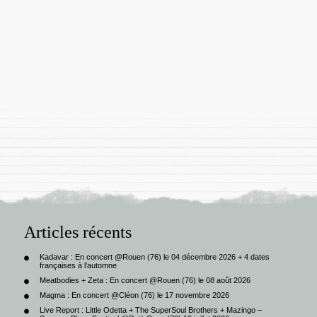
Articles récents
Kadavar : En concert @Rouen (76) le 04 décembre 2026 + 4 dates
françaises à l’automne
Meatbodies + Zeta : En concert @Rouen (76) le 08 août 2026
Magma : En concert @Cléon (76) le 17 novembre 2026
Live Report : Little Odetta + The SuperSoul Brothers + Mazingo –