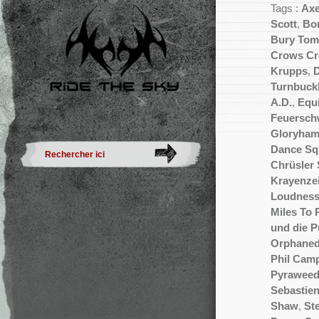
Tags :
Axe
Scott
,
Bo
Bury Tom
Crows C
Krupps
,
D
Turnbuck
A.D.
,
Equi
Feuersch
Gloryha
Dance Sq
Chrüsler
Krayenzei
Loudnes
Miles To 
und die P
Orphaned
Phil Camp
Pyrawee
Sebastie
Shaw
,
St