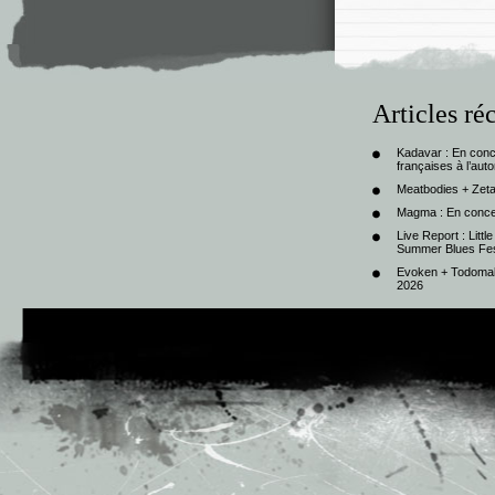
Articles ré
Kadavar : En con
françaises à l’au
Meatbodies + Zeta
Magma : En conce
Live Report : Litt
Summer Blues Fest
Evoken + Todomal 
2026