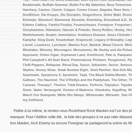
Budderside
,
Buffalo Summer
,
Bullet For My Valentine
,
Bury Tomorrow
Hatchery
,
Carrion
,
Clutch
,
Cripper
,
Crows Crown
,
Dagoba
,
Deez Nuts
,
DevilDriver
,
Die Krupps
,
Dio Disciples
,
Dragonforce
,
Dritte Wahl
,
Drone
Einherjer
,
Ektomorf
,
Elemental
,
Eluveitie
,
Elvenking
,
Entombed A.D.
,
E
Eskimo Callboy
,
Fateful Finality
,
Feuerschwanz
,
Foreigner
,
Forgotten 
Gloryhammer
,
Hämatom
,
Hansen & Friends
,
Henry Rollins
,
Honky
,
Hor
Hteththemeth
,
Ihsahn
,
Immolation
,
Insidious Disease
,
Jesus Chrüsler 
Kampfar
,
King Dude
,
Knasterbart
,
Krayenzeit
,
Legacy of Brutality
,
Leg
Lieveil
,
Loudness
,
Lynchpin
,
Mambo Kurt
,
Marduk
,
Metal Church
,
Mich
Mindtaker
,
Ministry
,
Monstagon
,
Monuments
,
Mr. Hurley und die Pulve
Approach
,
Orden Ogan
,
Orphaned Land
,
Overthrust
,
Pain is
,
Pampatu
Phil Campbell's All Starr Band
,
Preternatural
,
Profaner
,
Pyogenesis
,
Py
Chilli Peppers
,
Reliquiae
,
Ritual Day
,
Saxon
,
Sebastien
,
Sector
,
Serious
Skyline
,
Snowy Shaw
,
Steak Number Eight
,
Steel Panther
,
Sub Dub Mi
Svartmalm
,
Symphony X
,
Syndemic
,
Tarja
,
The Black Dahlia Murder
,
Th
Gallows
,
The Haunted
,
The O'Reillys and the Paddyhats
,
The Other
,
T
Caravan
,
Therapy?
,
Therion
,
Tidal Dreams
,
Torfrock
,
Triptykon
,
Tsjude
Sister
,
Vader
,
Versengold
,
Victims of Madness
,
Vimoksha
,
Vogelfrey
,
W:
Watch Out Stampede
,
While She Sleeps
,
Whitesnake
,
Wirrwahr
,
Year O
my Girlfriend
Fidèle à lui même, le rendez-vous Rock/Hard Rock Wacken est l’un des pl
manquer. Pour l’édition cette été, la liste des groupes à ne pas rater dépas
Iron Maiden, Arch Enemy ou encore Foreigner se partageront la scène du 