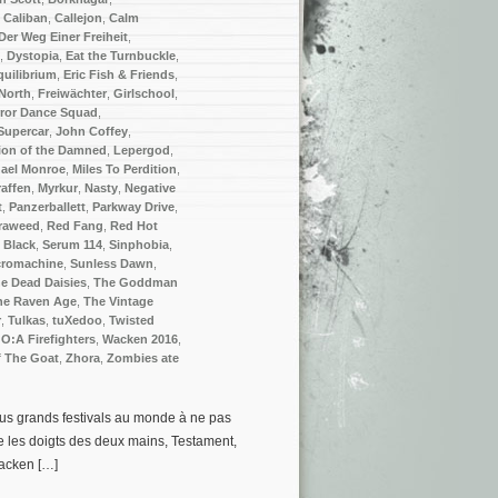
,
Caliban
,
Callejon
,
Calm
Der Weg Einer Freiheit
,
,
Dystopia
,
Eat the Turnbuckle
,
quilibrium
,
Eric Fish & Friends
,
North
,
Freiwächter
,
Girlschool
,
ror Dance Squad
,
Supercar
,
John Coffey
,
ion of the Damned
,
Lepergod
,
ael Monroe
,
Miles To Perdition
,
raffen
,
Myrkur
,
Nasty
,
Negative
t
,
Panzerballett
,
Parkway Drive
,
raweed
,
Red Fang
,
Red Hot
 Black
,
Serum 114
,
Sinphobia
,
cromachine
,
Sunless Dawn
,
e Dead Daisies
,
The Goddman
he Raven Age
,
The Vintage
r
,
Tulkas
,
tuXedoo
,
Twisted
O:A Firefighters
,
Wacken 2016
,
f The Goat
,
Zhora
,
Zombies ate
us grands festivals au monde à ne pas
se les doigts des deux mains, Testament,
Wacken […]