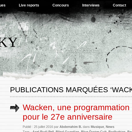
ues
Live reports
Concours
Interviews
Contact
SKY
PUBLICATIONS MARQUÉES ‘WACK
Wacken, une programmation
pour le 27e anniversaire
Publié : 25 juillet 2016 par
Abderrahim B.
dans
Musique
,
News
Tags :
Axel Rudi Pell
,
Blind Guardian
,
Blue Öyster Cult
,
Bodhaktan
,
Bo