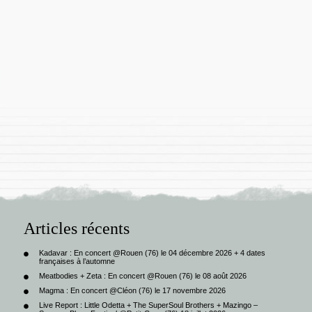
Articles récents
Kadavar : En concert @Rouen (76) le 04 décembre 2026 + 4 dates
françaises à l’automne
Meatbodies + Zeta : En concert @Rouen (76) le 08 août 2026
Magma : En concert @Cléon (76) le 17 novembre 2026
Live Report : Little Odetta + The SuperSoul Brothers + Mazingo –