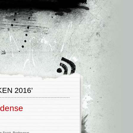
EN 2016’
 dense
n Scott
,
Borknagar
,