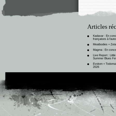
Articles ré
Kadavar : En con
françaises à l’au
Meatbodies + Zeta
Magma : En conce
Live Report : Litt
Summer Blues Fest
Evoken + Todomal 
2026