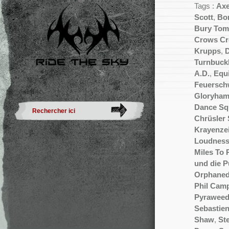
Tags :
Axe
Scott
,
Bo
Bury Tom
Crows C
Krupps
,
D
Turnbuck
A.D.
,
Equi
Feuersch
Gloryha
Dance Sq
Chrüsler
Krayenzei
Loudnes
Miles To 
und die P
Orphaned
Phil Camp
Pyrawee
Sebastie
Shaw
,
St