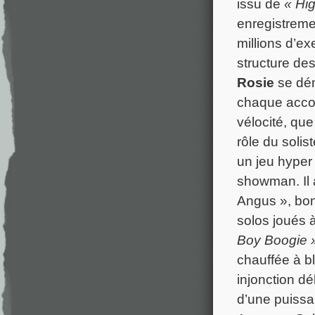
issu de
« Hi
enregistreme
millions d’e
structure de
Rosie
se dém
chaque accor
vélocité, que
rôle du solis
un jeu hyper 
showman. Il a
Angus », bon
solos joués à
Boy Boogie 
chauffée à bl
injonction d
d’une puissa