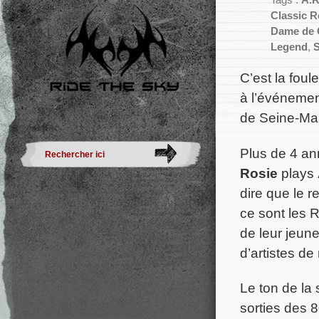
Tags :
A.R
Classic 
Dame de 
Legend
,
S
C’est la fou
à l’événemen
de Seine-Mar
Plus de 4 an
Rosie
plays
dire que le r
ce sont les
de leur jeune
d’artistes de
Le ton de la
sorties des 