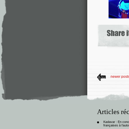
newer post
Articles ré
Kadavar : En con
françaises à l’au