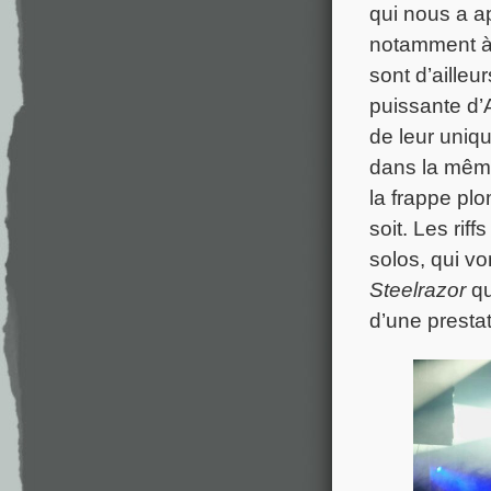
qui nous a a
notamment 
sont d’aille
puissante d’A
de leur uni
dans la même
la frappe pl
soit. Les rif
solos, qui vo
Steelrazor
qu
d’une presta