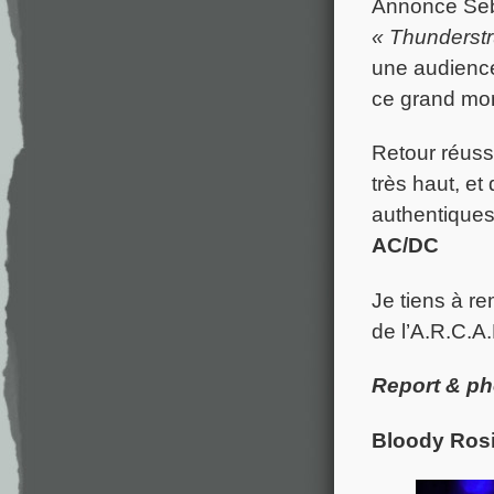
Annonce Seb…
« Thunderstr
une audience
ce grand mo
Retour réuss
très haut, et
authentiques
AC/DC
Je tiens à re
de l’A.R.C.A.
Report & p
Bloody Ros