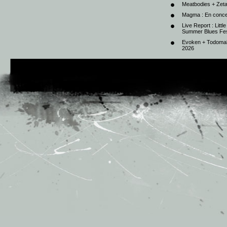
Meatbodies + Zeta
Magma : En conce
Live Report : Litt
Summer Blues Fest
Evoken + Todomal 
2026