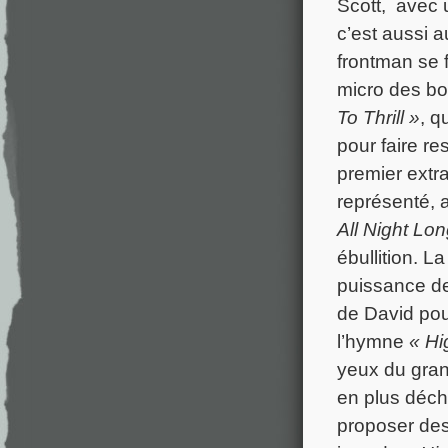
Scott, avec 
c’est aussi a
frontman se 
micro des bo
To Thrill »
, q
pour faire re
premier extr
représenté, 
All Night Lon
ébullition. 
puissance de
de David pou
l’hymne
« Hi
yeux du gran
en plus déch
proposer des