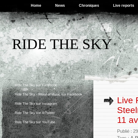
Home
News
Chroniques
Live reports
RIDE THE SKY
Ride The Sky sur Facebook
Ride The Sky - World of Music sur Facebook
Live 
Ride The Sky sur Instagram
Steel
Ride The Sky sur X/Twitter
11 av
Ride The Sky sur YouTube
Publié : 2