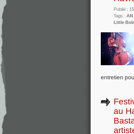
Publié : 15
Tags :
AN 
Little Bo
entretien po
Festi
au Ha
Basta
artist