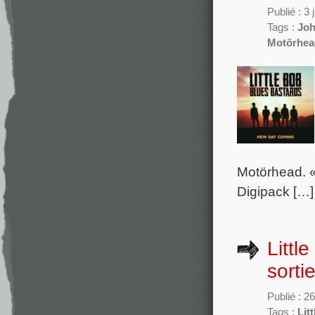
Publié : 3
Tags :
Joh
Motörhea
Motörhead. «
Digipack […]
Littl
sorti
Publié : 2
Tags :
Lit