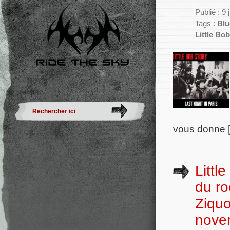
Publié : 9 
Tags :
Blu
Little Bo
vous donne 
Littl
du ro
Ziqu
nove