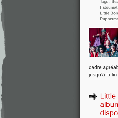
Tags :
Bea
Fatoumat
Little Bob
Puppetma
cadre agréab
jusqu’à la fin
Littl
albu
dispo