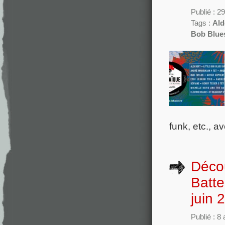
Publié : 2
Tags :
Ald
Bob Blue
funk, etc., a
Déco
Batte
juin 
Publié : 8