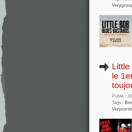
Verygrou
Littl
le 1e
toujo
Publié : 1
Tags :
Bes
Verycord