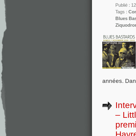
Publié : 
Tags :
Co
Blues Ba
Ziquodro
années. Dans
Inter
– Lit
premi
Havre