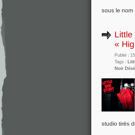
sous le nom 
Littl
« Hig
Publié : 
Tags :
Lit
Noir Dési
studio tirés 