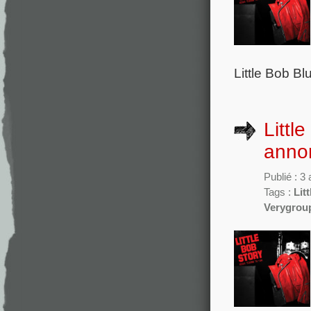
Little Bob Bl
Littl
annon
Publié : 3
Tags :
Lit
Verygrou