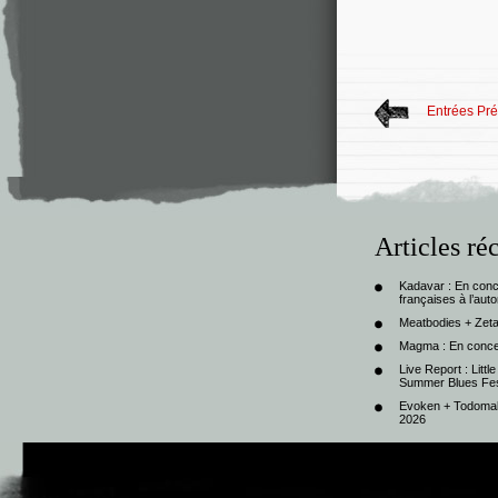
Entrées Pr
Articles ré
Kadavar : En con
françaises à l’au
Meatbodies + Zeta
Magma : En conce
Live Report : Litt
Summer Blues Fest
Evoken + Todomal 
2026