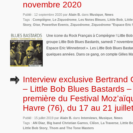
novembre 2020
Publié : 12 septembre 2020 par
Alain B.
dans
Musique
,
News
Tags :
Compiègne
,
Le Ziquodrome
,
Les Notes Bleues
,
Little Bob
,
Littl
Story
,
Oise
,
Powerlive Events
,
Ziquodrome
,
Ziquodrome "Espace Eric 
Une icone du Rock Français à Compiègne ! Little Bob
groupe Little Bob Blues Bastards, samedi 7 novemb
Espace Eric Winnebroot ». Les Little Bob Blues Basta
quelques années. Dans ce gang, on compte Gilles Mal
Interview exclusive Bertran
– Little Bob Blues Bastards 
première du Festival Moz’aïq
Havre (76), du 17 au 21 juille
Publié : 15 juillet 2019 par
Alain B.
dans
Interviews
,
Musique
,
News
Tags :
AN Diaz
,
Big band Christian Garros
,
Cléon
,
La Traverse
,
Little B
Little Bob Story
,
Thom and The Tone Masters