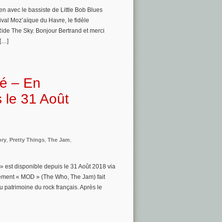
en avec le bassiste de Little Bob Blues
ival Moz’aïque du Havre, le fidèle
 Ride The Sky. Bonjour Bertrand et merci
 […]
ié – En
s le 31 Août
ory
,
Pretty Things
,
The Jam
,
» est disponible depuis le 31 Août 2018 via
uvement « MOD » (The Who, The Jam) fait
u patrimoine du rock français. Après le