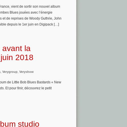
France, vient de sortir son nouvel album
ombes Blues jouées avec l’énergie
 et de reprises de Woody Guthrie, John
ble depuis le 1er juin en Digipack […]
o avant la
 juin 2018
s
,
Verygroup
,
Veryshow
lbum de Little Bob Blues Bastards « New
. Et pour finir, découvrez le petit
album studio