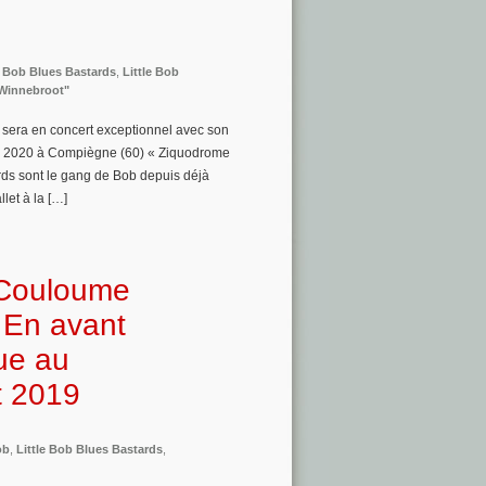
e Bob Blues Bastards
,
Little Bob
Winnebroot"
 sera en concert exceptionnel avec son
re 2020 à Compiègne (60) « Ziquodrome
rds sont le gang de Bob depuis déjà
let à la […]
d Couloume
– En avant
ue au
t 2019
ob
,
Little Bob Blues Bastards
,