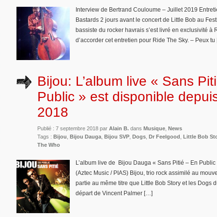
Interview de Bertrand Couloume – Juillet 2019 Entreti
Bastards 2 jours avant le concert de Little Bob au Fest
bassiste du rocker havrais s’est livré en exclusivité à
d’accorder cet entretien pour Ride The Sky. – Peux tu
Bijou: L’album live « Sans Pit
Public » est disponible depui
2018
Publié : 7 septembre 2018 par
Alain B.
dans
Musique
,
News
Tags :
Bijou
,
Bijou Dauga
,
Bijou SVP
,
Dogs
,
Dr Feelgood
,
Little Bob St
The Who
L’album live de Bijou Dauga « Sans Pitié – En Public 
(Aztec Music / PIAS) Bijou, trio rock assimilé au mo
partie au même titre que Little Bob Story et les Dogs d
départ de Vincent Palmer […]