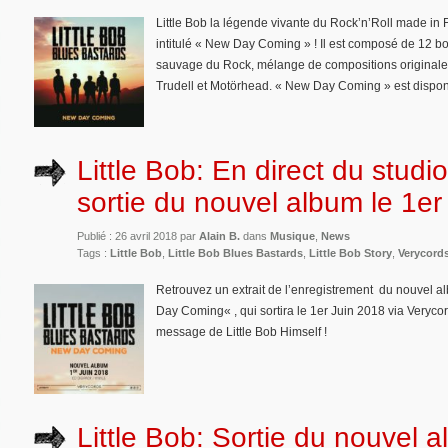
Little Bob la légende vivante du Rock’n’Roll made in 
intitulé « New Day Coming » ! Il est composé de 12 b
sauvage du Rock, mélange de compositions originales
Trudell et Motörhead. « New Day Coming » est disponi
Little Bob: En direct du studi
sortie du nouvel album le 1er
Publié : 26 avril 2018 par
Alain B.
dans
Musique
,
News
Tags :
Little Bob
,
Little Bob Blues Bastards
,
Little Bob Story
,
Verycord
Retrouvez un extrait de l’enregistrement du nouvel a
Day Coming« , qui sortira le 1er Juin 2018 via Verycords
message de Little Bob Himself !
Little Bob: Sortie du nouvel 