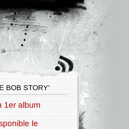
E BOB STORY’
du 1er album
sponible le