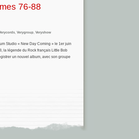
Times 76-88
Verycords
,
Verygroup
,
Veryshow
lbum Studio « New Day Coming » le 1er juin
8, la légende du Rock français Little Bob
registrer un nouvel album, avec son groupe