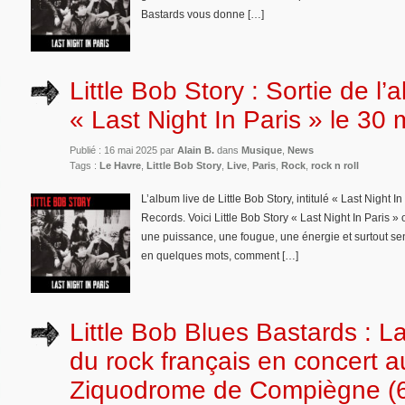
Bastards vous donne […]
Little Bob Story : Sortie de l’
« Last Night In Paris » le 30
Publié : 16 mai 2025 par
Alain B.
dans
Musique
,
News
Tags :
Le Havre
,
Little Bob Story
,
Live
,
Paris
,
Rock
,
rock n roll
L’album live de Little Bob Story, intitulé « Last Night I
Records. Voici Little Bob Story « Last Night In Paris » 
une puissance, une fougue, une énergie et surtout sen
en quelques mots, comment […]
Little Bob Blues Bastards : L
du rock français en concert a
Ziquodrome de Compiègne (6