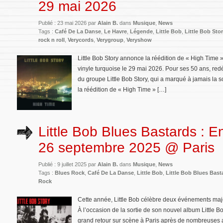
29 mai 2026
Publié : 23 mai 2026 par
Alain B.
dans
Musique
,
News
Tags :
Café De La Danse
,
Le Havre
,
Légende
,
Little Bob
,
Little Bob Sto
rock n roll
,
Verycords
,
Verygroup
,
Veryshow
Little Bob Story annonce la réédition de « High Time »,
vinyle turquoise le 29 mai 2026. Pour ses 50 ans, re
du groupe Little Bob Story, qui a marqué à jamais la 
la réédition de « High Time » […]
Little Bob Blues Bastards : E
26 septembre 2025 @ Paris
Publié : 9 juillet 2025 par
Alain B.
dans
Musique
,
News
Tags :
Blues Rock
,
Café De La Danse
,
Little Bob
,
Little Bob Blues Bast
Rock
Cette année, Little Bob célèbre deux événements majeu
À l’occasion de la sortie de son nouvel album Little Bo
grand retour sur scène à Paris après de nombreuses 