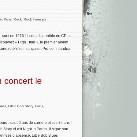
ry
,
Paris
,
Rock
,
Rock Français
,
 sorti en 1976 ! Il sera disponible en CD et
découvrez « High Time », le premier album
scène rock’n’roll française. Pré-commandez
n concert le
ards
,
Little Bob Story
,
Paris
,
rs : ses 50 ans de carrière et ses 85 ans !
b Story «Last Night in Paris», il signe son
années d’absence. Little Bob Blues