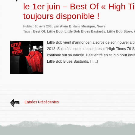
le 1er juin – Best Of « High 
toujours disponible !
Publié : 16 avril 2018 par
Alain B.
dans
Musique
,
News
Tags :
Best Of
,
Little Bob
,
Little Bob Blues Bastards
,
Little Bob Story
,
Little Bob vient d’annoncer la sortie de son nouvel a
2018. Suite à la sortie de son best of High Times 76-8
continue sur sa lancée. Il est entré en studio pour en
Little Bob Blues Bastards. Il […]
Entrées Précédentes