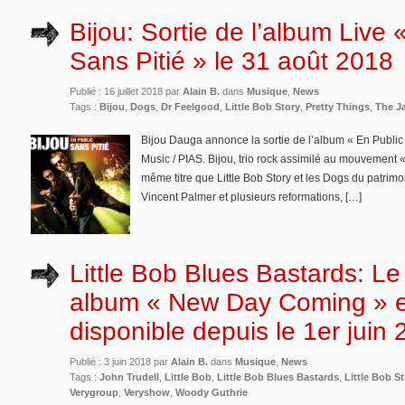
Bijou: Sortie de l’album Live 
Sans Pitié » le 31 août 2018
Publié : 16 juillet 2018 par
Alain B.
dans
Musique
,
News
Tags :
Bijou
,
Dogs
,
Dr Feelgood
,
Little Bob Story
,
Pretty Things
,
The J
Bijou Dauga annonce la sortie de l’album « En Public 
Music / PIAS. Bijou, trio rock assimilé au mouvement
même titre que Little Bob Story et les Dogs du patrimo
Vincent Palmer et plusieurs reformations, […]
Little Bob Blues Bastards: Le
album « New Day Coming » e
disponible depuis le 1er juin
Publié : 3 juin 2018 par
Alain B.
dans
Musique
,
News
Tags :
John Trudell
,
Little Bob
,
Little Bob Blues Bastards
,
Little Bob S
Verygroup
,
Veryshow
,
Woody Guthrie