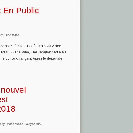
« En Public
am
,
The Who
Sans Pitié » le 31 août 2018 via Aztec
 « MOD » (The Who, The Jam)fait partie au
ine du rock français. Après le départ de
 nouvel
st
 2018
tory
,
Motörhead
,
Verycords
,