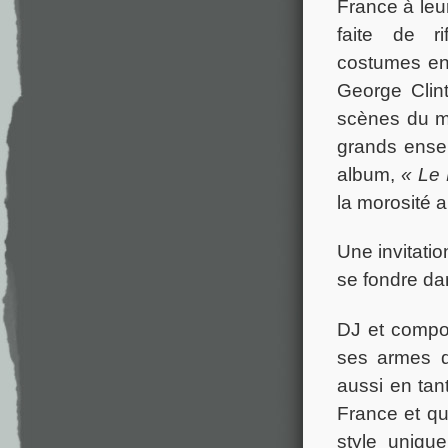
France à leur
faite de r
costumes en 
George Clin
scènes du m
grands ensem
album,
« Le 
la morosité 
Une invitatio
se fondre dan
DJ et compo
ses armes d
aussi en tan
France et q
style uniqu