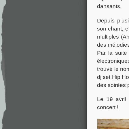
dansants.
Depuis plus
son chant, e
multiples (An
des mélodies
Par la suit
électronique
trouvé le nom
dj set Hip Ho
des soirées p
Le 19 avri
concert !