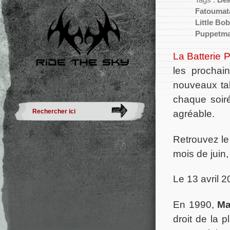
Tags :
Bea
Fatoumat
Little Bob
Puppetma
La Batterie 
les prochai
nouveaux tal
chaque soiré
agréable.
Retrouvez le
mois de juin,
Le 13 avril 
En 1990,
Ma
droit de la p