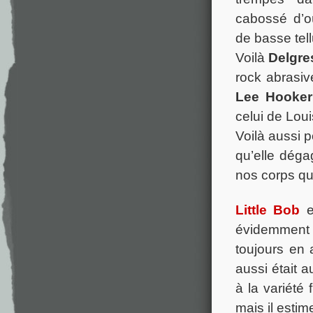
cabossé d’o
de basse tell
Voilà
Delgre
rock abrasiv
Lee Hooker
celui de Lou
Voilà aussi p
qu’elle déga
nos corps qu
Little Bob
e
évidemment 
toujours en 
aussi était 
à la variété
mais il estim