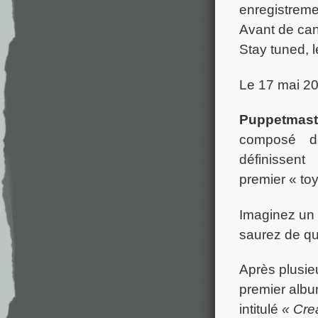
enregistrement
Avant de cand
Stay tuned, l
Le 17 mai 20
Puppetmast
composé d
définisse
premier « t
Imaginez un 
saurez de qu
Après plusie
premier alb
intitulé
« Cre