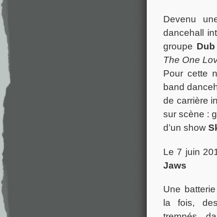
Devenu une
dancehall in
groupe
Dub
The One Lov
Pour cette n
band danceha
de carrière i
sur scène : g
d’un show
S
Le 7 juin 2
Jaws
Une batterie
la fois, de
trempés da