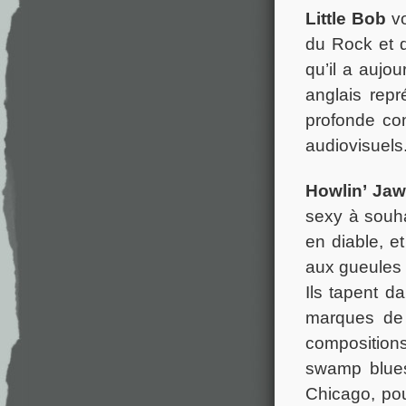
Little Bob
vo
du Rock et 
qu’il a aujou
anglais repr
profonde co
audiovisuels
Howlin’ Ja
sexy à souha
en diable, et
aux gueules 
Ils tapent d
marques de 
compositions
swamp blues
Chicago, pou