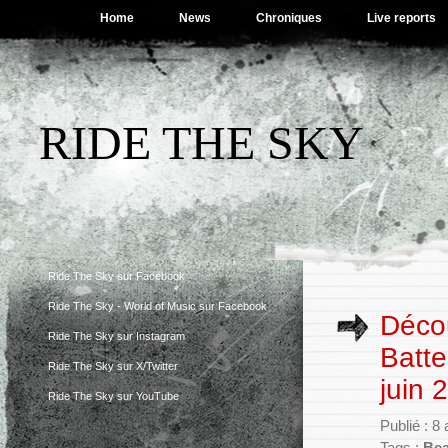
Home
News
Chroniques
Live reports
RIDE THE SKY
Ride The Sky sur Facebook
Ride The Sky - World of Music sur Facebook
Déco
Ride The Sky sur Instagram
Batte
Ride The Sky sur X/Twitter
juin 
Ride The Sky sur YouTube
Publié : 8