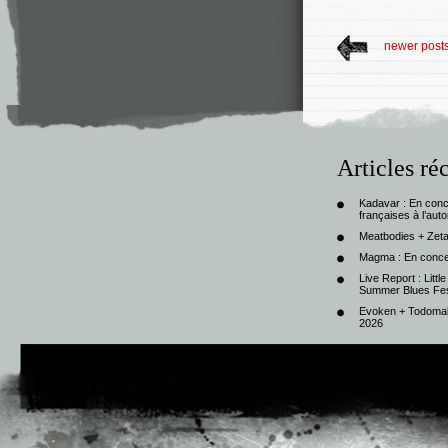
newer post
Articles ré
Kadavar : En con
françaises à l’au
Meatbodies + Zeta
Magma : En conce
Live Report : Litt
Summer Blues Fest
Evoken + Todomal 
2026