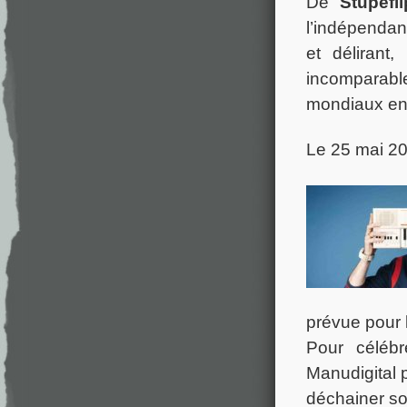
De
Stupefli
l’indépendan
et délirant
incomparabl
mondiaux en
Le 25 mai 2
prévue pour 
Pour célébr
Manudigital 
déchainer so