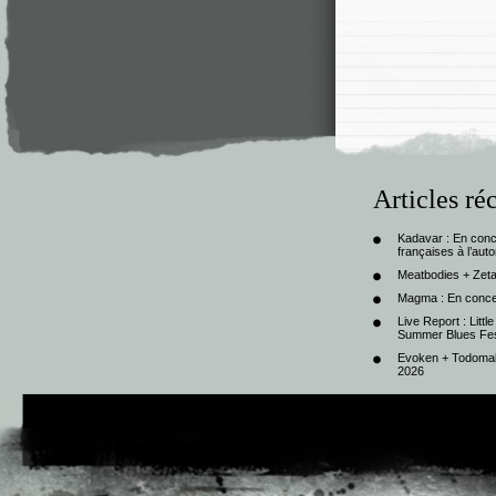
Articles ré
Kadavar : En con
françaises à l’au
Meatbodies + Zeta
Magma : En conce
Live Report : Litt
Summer Blues Fest
Evoken + Todomal 
2026