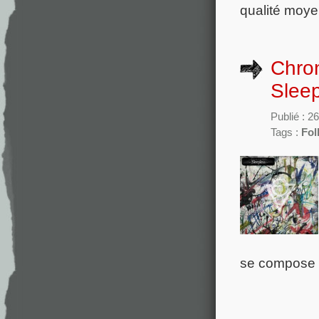
qualité moye
Chron
Slee
Publié : 
Tags :
Fol
se compose d