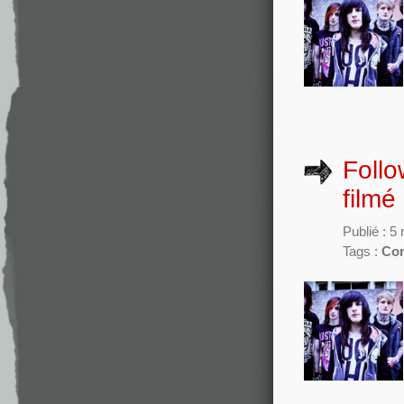
Follo
filmé
Publié : 5
Tags :
Con