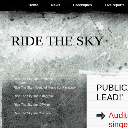
Home
News
Chroniques
Live reports
RIDE THE SKY
Ride The Sky sur Facebook
PUBLIC
Ride The Sky - World of Music sur Facebook
LEAD!’
Ride The Sky sur Instagram
Ride The Sky sur X/Twitter
Audit
Ride The Sky sur YouTube
singe