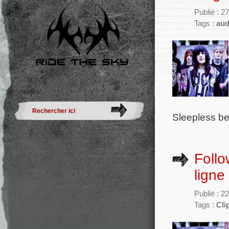
Publié : 2
Tags :
aud
Sleepless bef
Follo
ligne 
Publié : 
Tags :
Cli