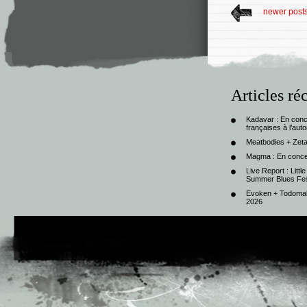
newer post
Articles ré
Kadavar : En con
françaises à l’au
Meatbodies + Zeta
Magma : En conce
Live Report : Litt
Summer Blues Fest
Evoken + Todomal 
2026