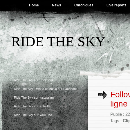
Home
News
Chroniques
Live reports
RIDE THE SKY
Ride The Sky sur Facebook
Ride The Sky - World of Music sur Facebook
Follo
Ride The Sky sur Instagram
ligne 
Ride The Sky sur X/Twitter
Publié : 
Ride The Sky sur YouTube
Tags :
Cli