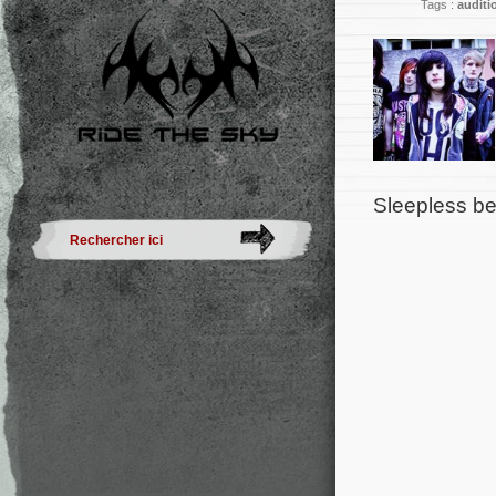
Tags :
auditi
Sleepless bef