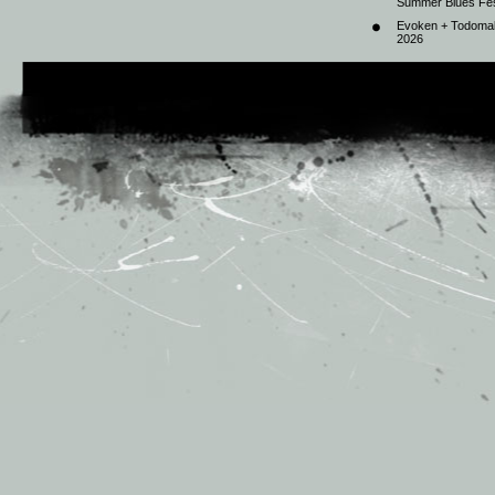
Summer Blues Fest
Evoken + Todomal 
2026