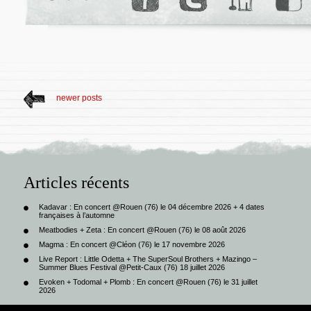
newer posts
Articles récents
Kadavar : En concert @Rouen (76) le 04 décembre 2026 + 4 dates
françaises à l’automne
Meatbodies + Zeta : En concert @Rouen (76) le 08 août 2026
Magma : En concert @Cléon (76) le 17 novembre 2026
Live Report : Little Odetta + The SuperSoul Brothers + Mazingo –
Summer Blues Festival @Petit-Caux (76) 18 juillet 2026
Evoken + Todomal + Plomb : En concert @Rouen (76) le 31 juillet
2026