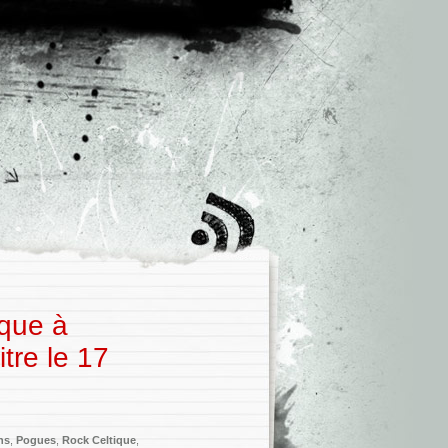
ique à
tre le 17
ns
,
Pogues
,
Rock Celtique
,