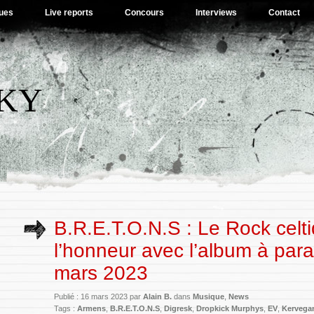
ues
Live reports
Concours
Interviews
Contact
SKY
B.R.E.T.O.N.S : Le Rock celt
l’honneur avec l’album à parai
mars 2023
Publié : 16 mars 2023 par
Alain B.
dans
Musique
,
News
Tags :
Armens
,
B.R.E.T.O.N.S
,
Digresk
,
Dropkick Murphys
,
EV
,
Kervega