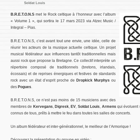
Soldat Louis
B.R.E.T.O.N.S
met le Rock celtique à l’honneur avec l’album
« Volume 1 », qui sortira le 17 mars 2023 via Atzec Music /
Integral – Pias.
B.R.E.T.O.N.S, c’est avant tout une envie, une idée, celle de
réunir les acteurs de la musique actuelle celtique. Un projet
musical fédérateur aux influences tantôt traditionnelles mais
aussi rock que propose la Bretagne. Ce collectif interprète un
répertoire composé de traditionnels (bretons, irlandais,
écossais) et de reprises énergiques et festives de standards
rock avec un état d’esprit proche de
Dropkick Murphys
ou
des
Pogues
.
B.R.E.T.O.N.S, ce n’est pas moins de 15 musiciens avec des
membres de
Kervegans
,
Digresk
,
EV
,
Soldat Louis
,
Armens
qui évoluent 
connus de tous, prêts à mettre le feu dans toutes les salles de concerts.
Un album fédérateur et inter-générationnel, le meilleur de l’Armorique !
Découvrez la présentation du groupe en vidéo :