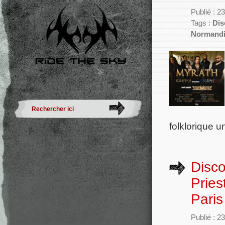
Publié : 2
Tags :
Dis
Normand
folklorique u
Disco
Pries
Paris
Publié : 2