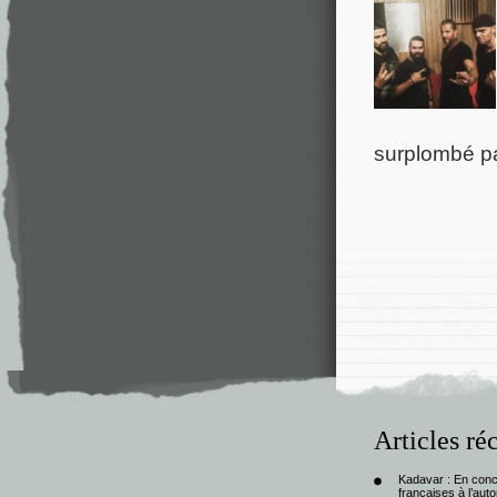
surplombé par
Articles ré
Kadavar : En con
françaises à l’au