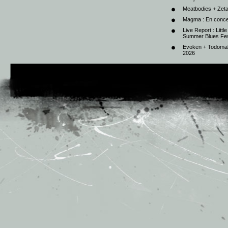
Meatbodies + Zeta
Magma : En conce
Live Report : Litt
Summer Blues Fest
Evoken + Todomal 
2026