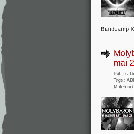
Bandcamp IC
Molyb
mai 
Publié : 1
Tags :
AB
Malemort