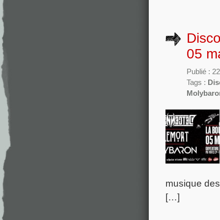
Disc
05 ma
Publié : 
Tags :
Dis
Molybaro
musique des 
[…]