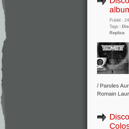
Disco
albu
Publié : 2
Tags :
Dis
Replica
/ Paroles Aur
Romain Laure
Disco
Colos