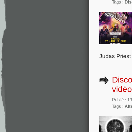
Tags :
Dis
Judas Priest
Disco
vidéo
Publié : 13
Tags :
Alt