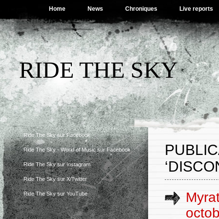
Home
News
Chroniques
Live reports
RIDE THE SKY
Ride The Sky sur Facebook
PUBLI
Ride The Sky - World of Music sur Facebook
‘DISCO
Ride The Sky sur Instagram
Ride The Sky sur X/Twitter
Myrat
Ride The Sky sur YouTube
octob