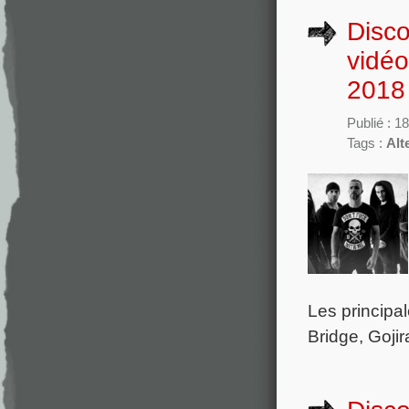
Disco
vidéo
2018
Publié : 1
Tags :
Alt
Les principal
Bridge, Goji