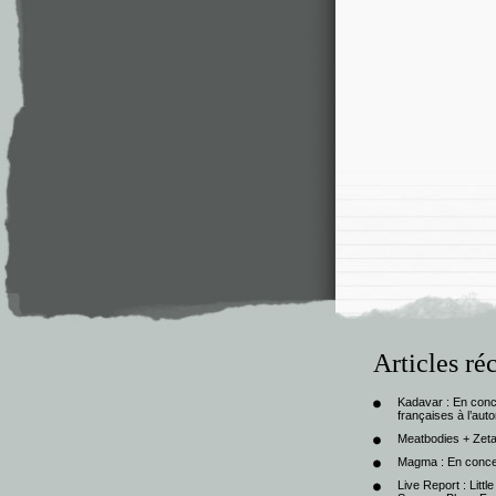
Articles ré
Kadavar : En con
françaises à l’au
Meatbodies + Zeta
Magma : En conce
Live Report : Litt