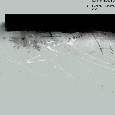
Summer Blues Fest
Evoken + Todomal 
2026