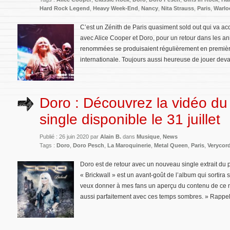
Hard Rock Legend
,
Heavy Week-End
,
Nancy
,
Nita Strauss
,
Paris
,
Warlo
C’est un Zénith de Paris quasiment sold out qui va accue
avec Alice Cooper et Doro, pour un retour dans les a
renommées se produisaient régulièrement en première
internationale. Toujours aussi heureuse de jouer devan
Doro : Découvrez la vidéo d
single disponible le 31 juillet
Publié : 26 juin 2020 par
Alain B.
dans
Musique
,
News
Tags :
Doro
,
Doro Pesch
,
La Maroquinerie
,
Metal Queen
,
Paris
,
Verycor
Doro est de retour avec un nouveau single extrait du 
« Brickwall » est un avant-goût de l’album qui sortira 
veux donner à mes fans un aperçu du contenu de ce no
aussi parfaitement avec ces temps sombres. » Rappe