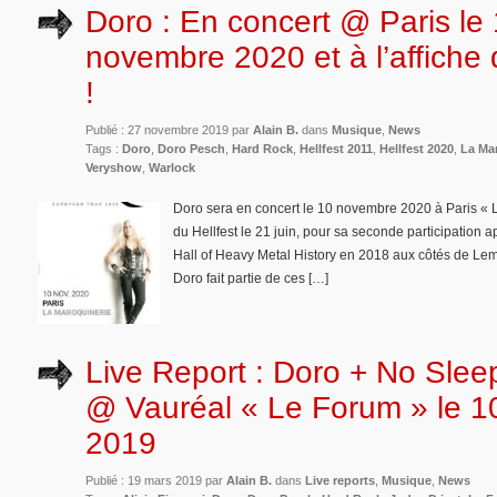
Doro : En concert @ Paris le
novembre 2020 et à l’affiche 
!
Publié : 27 novembre 2019 par
Alain B.
dans
Musique
,
News
Tags :
Doro
,
Doro Pesch
,
Hard Rock
,
Hellfest 2011
,
Hellfest 2020
,
La Ma
Veryshow
,
Warlock
Doro sera en concert le 10 novembre 2020 à Paris « L
du Hellfest le 21 juin, pour sa seconde participation a
Hall of Heavy Metal History en 2018 aux côtés de Le
Doro fait partie de ces […]
Live Report : Doro + No Slee
@ Vauréal « Le Forum » le 1
2019
Publié : 19 mars 2019 par
Alain B.
dans
Live reports
,
Musique
,
News