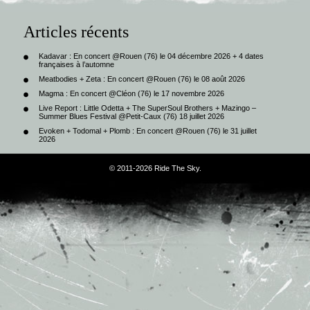
Articles récents
Kadavar : En concert @Rouen (76) le 04 décembre 2026 + 4 dates
françaises à l’automne
Meatbodies + Zeta : En concert @Rouen (76) le 08 août 2026
Magma : En concert @Cléon (76) le 17 novembre 2026
Live Report : Little Odetta + The SuperSoul Brothers + Mazingo –
Summer Blues Festival @Petit-Caux (76) 18 juillet 2026
Evoken + Todomal + Plomb : En concert @Rouen (76) le 31 juillet
2026
© 2011-2026 Ride The Sky.