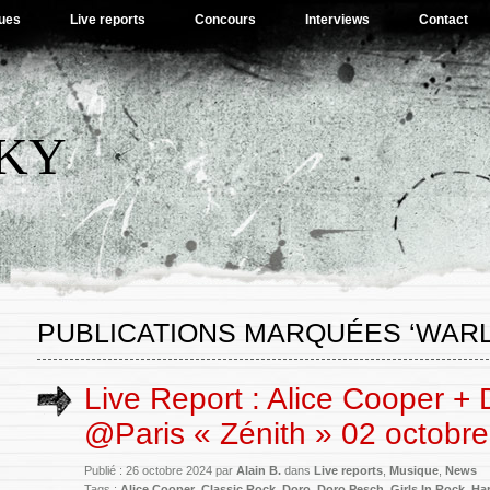
ues
Live reports
Concours
Interviews
Contact
SKY
PUBLICATIONS MARQUÉES ‘WAR
Live Report : Alice Cooper + 
@Paris « Zénith » 02 octobr
Publié : 26 octobre 2024 par
Alain B.
dans
Live reports
,
Musique
,
News
Tags :
Alice Cooper
,
Classic Rock
,
Doro
,
Doro Pesch
,
Girls In Rock
,
Ha