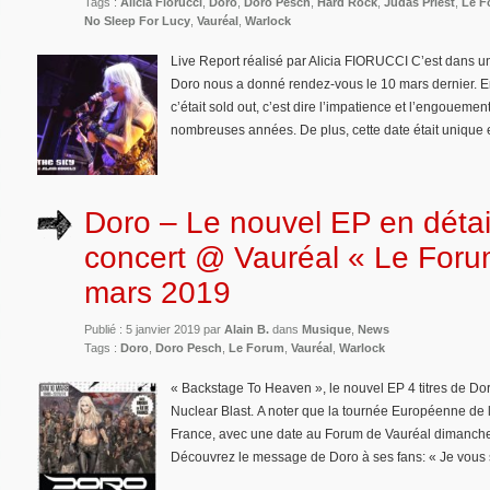
Tags :
Alicia Fiorucci
,
Doro
,
Doro Pesch
,
Hard Rock
,
Judas Priest
,
Le F
No Sleep For Lucy
,
Vauréal
,
Warlock
Live Report réalisé par Alicia FIORUCCI C’est dans 
Doro nous a donné rendez-vous le 10 mars dernier. E
c’était sold out, c’est dire l’impatience et l’engouemen
nombreuses années. De plus, cette date était unique 
Doro – Le nouvel EP en détai
concert @ Vauréal « Le Foru
mars 2019
Publié : 5 janvier 2019 par
Alain B.
dans
Musique
,
News
Tags :
Doro
,
Doro Pesch
,
Le Forum
,
Vauréal
,
Warlock
« Backstage To Heaven », le nouvel EP 4 titres de Dor
Nuclear Blast. A noter que la tournée Européenne de 
France, avec une date au Forum de Vauréal dimanche 
Découvrez le message de Doro à ses fans: « Je vous 