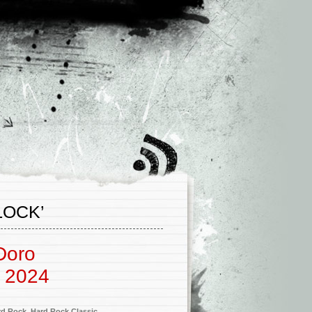
LOCK’
Doro
e 2024
rd Rock
,
Hard Rock Classic
,