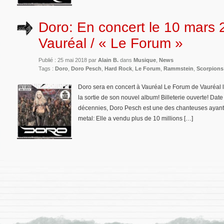
Doro: En concert le 10 mars
Vauréal / « Le Forum »
Publié : 25 mai 2018 par
Alain B.
dans
Musique
,
News
Tags :
Doro
,
Doro Pesch
,
Hard Rock
,
Le Forum
,
Rammstein
,
Scorpions
Doro sera en concert à Vauréal Le Forum de Vauréal 
la sortie de son nouvel album! Billeterie ouverte! Dat
décennies, Doro Pesch est une des chanteuses ayant l
metal: Elle a vendu plus de 10 millions […]