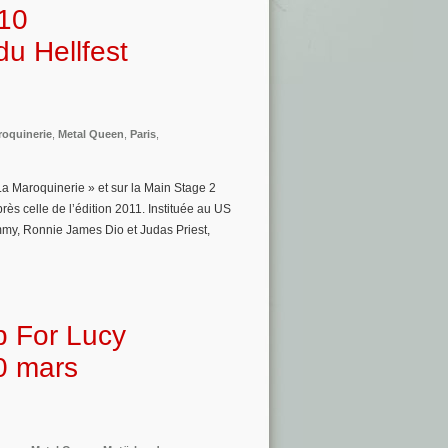
 10
du Hellfest
roquinerie
,
Metal Queen
,
Paris
,
a Maroquinerie » et sur la Main Stage 2
près celle de l’édition 2011. Instituée au US
mmy, Ronnie James Dio et Judas Priest,
p For Lucy
0 mars