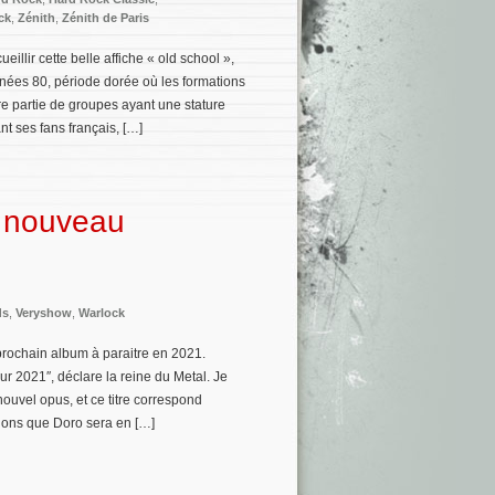
ck
,
Zénith
,
Zénith de Paris
illir cette belle affiche « old school »,
nnées 80, période dorée où les formations
 partie de groupes ayant une stature
t ses fans français, […]
u nouveau
ds
,
Veryshow
,
Warlock
prochain album à paraitre en 2021.
sur 2021″, déclare la reine du Metal. Je
uvel opus, et ce titre correspond
lons que Doro sera en […]