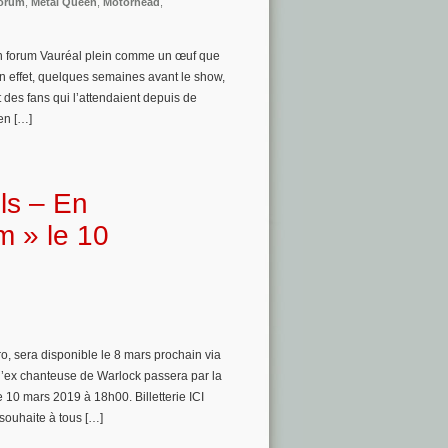
orum
,
Metal Queen
,
Motörhead
,
un forum Vauréal plein comme un œuf que
n effet, quelques semaines avant le show,
t des fans qui l’attendaient depuis de
en […]
ls – En
m » le 10
o, sera disponible le 8 mars prochain via
l’ex chanteuse de Warlock passera par la
10 mars 2019 à 18h00. Billetterie ICI
souhaite à tous […]