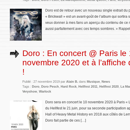
Doro est de retour avec un nouveau single extrait du 
« Brickwall » est un avant-goût de l’album qui sortira 
veux donner à mes fans un aperçu du contenu de ce no
aussi parfaitement avec ces temps sombres. » Rappe
Doro : En concert @ Paris le
novembre 2020 et à l’affiche 
!
Publié : 27 novembre 2019 par
Alain B.
dans
Musique
,
News
Tags :
Doro
,
Doro Pesch
,
Hard Rock
,
Hellfest 2011
,
Hellfest 2020
,
La Ma
Veryshow
,
Warlock
Doro sera en concert le 10 novembre 2020 à Paris « L
du Hellfest le 21 juin, pour sa seconde participation a
Hall of Heavy Metal History en 2018 aux côtés de Le
Doro fait partie de ces […]