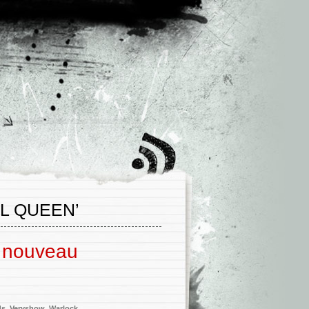
L QUEEN’
u nouveau
ds
,
Veryshow
,
Warlock