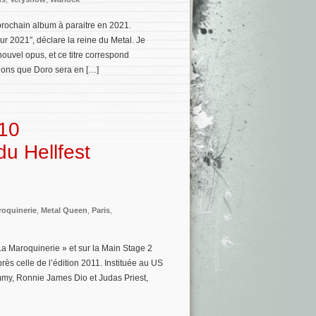
prochain album à paraitre en 2021.
sur 2021″, déclare la reine du Metal. Je
uvel opus, et ce titre correspond
lons que Doro sera en […]
 10
du Hellfest
roquinerie
,
Metal Queen
,
Paris
,
a Maroquinerie » et sur la Main Stage 2
près celle de l’édition 2011. Instituée au US
mmy, Ronnie James Dio et Judas Priest,