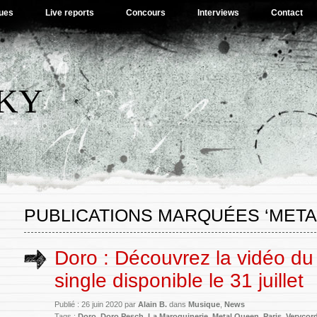
ues
Live reports
Concours
Interviews
Contact
SKY
PUBLICATIONS MARQUÉES ‘META
Doro : Découvrez la vidéo d
single disponible le 31 juillet
Publié : 26 juin 2020 par
Alain B.
dans
Musique
,
News
Tags :
Doro
,
Doro Pesch
,
La Maroquinerie
,
Metal Queen
,
Paris
,
Verycor