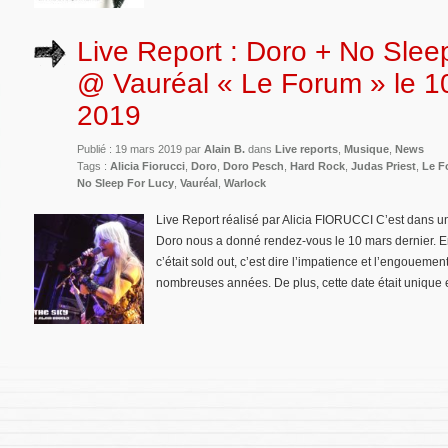
Live Report : Doro + No Slee
@ Vauréal « Le Forum » le 1
2019
Publié : 19 mars 2019 par
Alain B.
dans
Live reports
,
Musique
,
News
Tags :
Alicia Fiorucci
,
Doro
,
Doro Pesch
,
Hard Rock
,
Judas Priest
,
Le F
No Sleep For Lucy
,
Vauréal
,
Warlock
Live Report réalisé par Alicia FIORUCCI C’est dans 
Doro nous a donné rendez-vous le 10 mars dernier. E
c’était sold out, c’est dire l’impatience et l’engouemen
nombreuses années. De plus, cette date était unique 