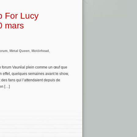
p For Lucy
0 mars
orum
,
Metal Queen
,
Motörhead
,
un forum Vauréal plein comme un œuf que
n effet, quelques semaines avant le show,
t des fans qui l’attendaient depuis de
en […]