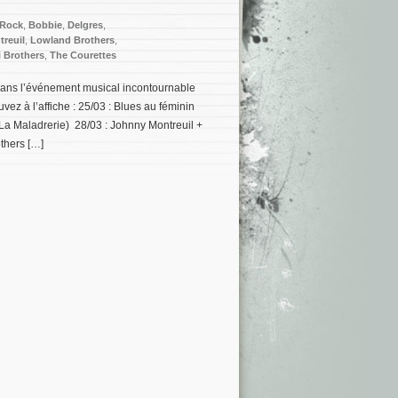
 Rock
,
Bobbie
,
Delgres
,
reuil
,
Lowland Brothers
,
i Brothers
,
The Courettes
0 ans l’événement musical incontournable
vez à l’affiche : 25/03 : Blues au féminin
a Maladrerie) 28/03 : Johnny Montreuil +
thers […]