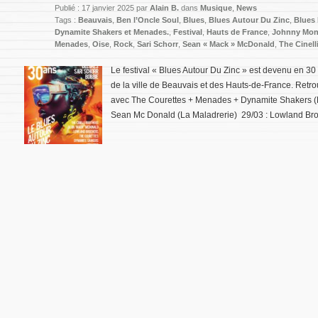
Publié : 17 janvier 2025 par
Alain B.
dans
Musique
,
News
Tags :
Beauvais
,
Ben l’Oncle Soul
,
Blues
,
Blues Autour Du Zinc
,
Blues
Dynamite Shakers et Menades.
,
Festival
,
Hauts de France
,
Johnny Mont
Menades
,
Oise
,
Rock
,
Sari Schorr
,
Sean « Mack » McDonald
,
The Cinell
Le festival « Blues Autour Du Zinc » est devenu en 3
de la ville de Beauvais et des Hauts-de-France. Retrou
avec The Courettes + Menades + Dynamite Shakers (L
Sean Mc Donald (La Maladrerie) 29/03 : Lowland Bro