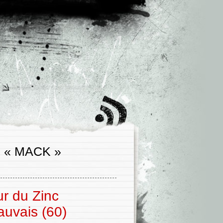
 « MACK »
r du Zinc
uvais (60)