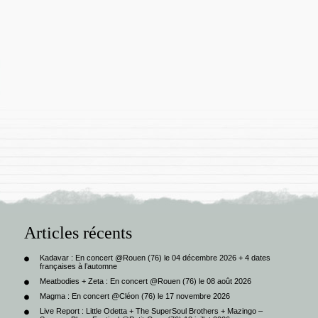
Articles récents
Kadavar : En concert @Rouen (76) le 04 décembre 2026 + 4 dates
françaises à l’automne
Meatbodies + Zeta : En concert @Rouen (76) le 08 août 2026
Magma : En concert @Cléon (76) le 17 novembre 2026
Live Report : Little Odetta + The SuperSoul Brothers + Mazingo –