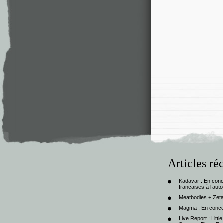
Articles ré
Kadavar : En con
françaises à l’au
Meatbodies + Zeta
Magma : En conce
Live Report : Litt