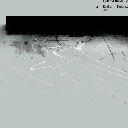
Summer Blues Fest
Evoken + Todomal 
2026