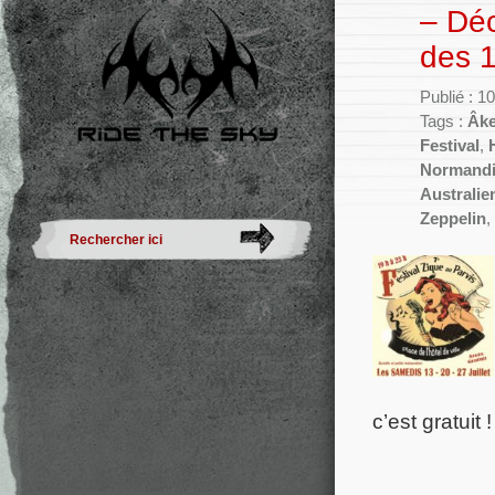
– Dé
des 1
Publié : 10
Tags :
Âk
Festival
,
Normand
Australie
Zeppelin
,
c’est gratuit 