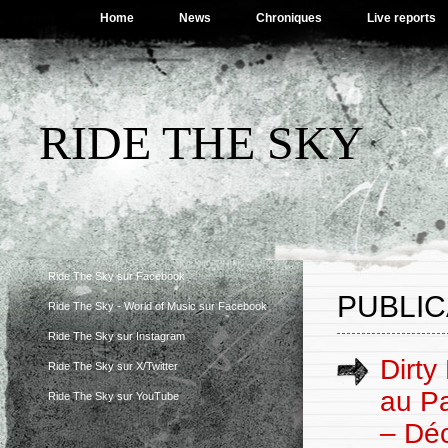
Home
News
Chroniques
Live reports
RIDE THE SKY
Ride The Sky sur Facebook
PUBLIC
Ride The Sky - World of Music sur Facebook
Ride The Sky sur Instagram
Dirty
Ride The Sky sur X/Twitter
au Pa
Ride The Sky sur YouTube
– Dé