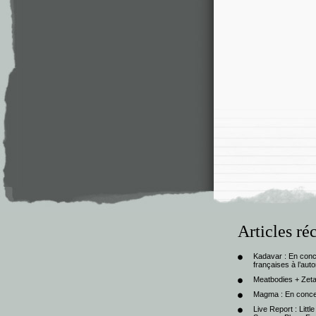
Articles ré
Kadavar : En con
françaises à l’au
Meatbodies + Zeta
Magma : En conce
Live Report : Litt