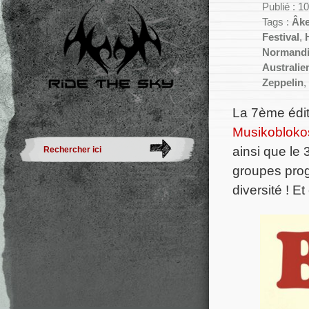
Publié : 10
Tags :
Âk
Festival
,
Normand
Australie
Zeppelin
,
La 7ème éditi
Musikobloko
ainsi que le
groupes prog
diversité ! Et 