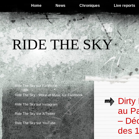
Home
News
Chroniques
Live reports
RIDE THE SKY
Ride The Sky sur Facebook
Ride The Sky - World of Music sur Facebook
Dirty
Ride The Sky sur Instagram
au Pa
Ride The Sky sur X/Twitter
– Dé
Ride The Sky sur YouTube
des 1