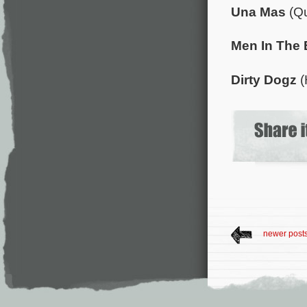
Una Mas
(Qu
Men In The
Dirty Dogz
(
newer post