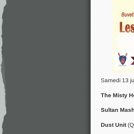
Samedi 13 ju
The Misty 
Sultan Mas
Dust Unit
(Q