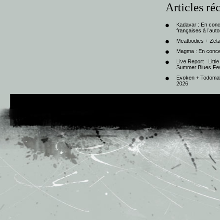
Articles ré
Kadavar : En con
françaises à l’au
Meatbodies + Zeta
Magma : En conce
Live Report : Litt
Summer Blues Fest
Evoken + Todomal 
2026