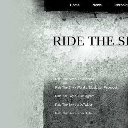
Home
News
Chroniq
RIDE THE 
Ride The Sky sur Facebook
Ride The Sky - World of Music sur Facebook
Ride The Sky sur Instagram
Ride The Sky sur X/Twitter
Ride The Sky sur YouTube