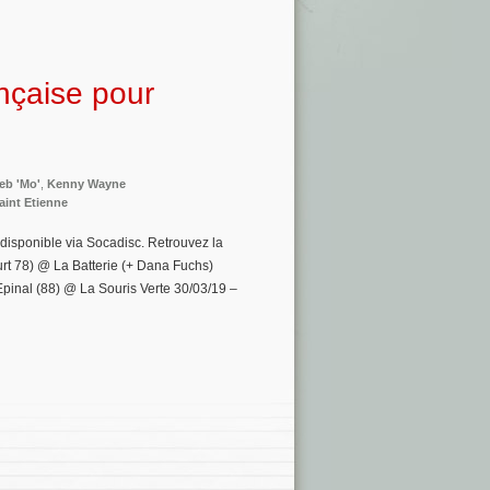
nçaise pour
eb 'Mo'
,
Kenny Wayne
aint Etienne
 disponible via Socadisc. Retrouvez la
rt 78) @ La Batterie (+ Dana Fuchs)
pinal (88) @ La Souris Verte 30/03/19 –