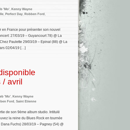
b 'Mo'
,
Kenny Wayne
lle
,
Perfect Day
,
Robben Ford
,
r en France pour présenter son nouvel
oncert: 27/03/19 – Guyancourt 78) @ La
 Chez Paulette 29/03/19 – Epinal (88) @ La
ars 02/04/19 […]
disponible
/ avril
eb 'Mo'
,
Kenny Wayne
ben Ford
,
Saint Etienne
tie de son 9ème album studio. Intitulé
trouvez la reine du Blues Rock en tournée
(+ Dana Fuchs) 28/03/19 – Pagney (54) @