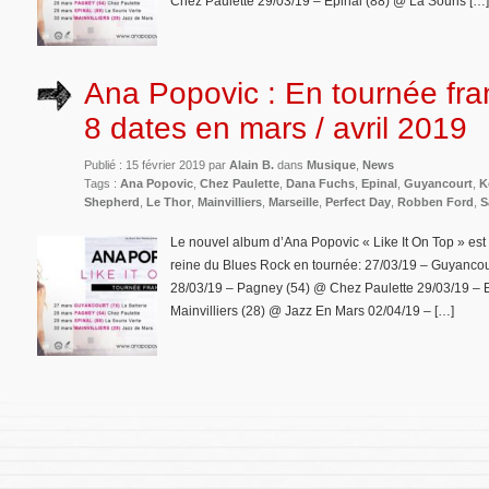
Chez Paulette 29/03/19 – Epinal (88) @ La Souris […]
Ana Popovic : En tournée fra
8 dates en mars / avril 2019
Publié : 15 février 2019 par
Alain B.
dans
Musique
,
News
Tags :
Ana Popovic
,
Chez Paulette
,
Dana Fuchs
,
Epinal
,
Guyancourt
,
K
Shepherd
,
Le Thor
,
Mainvilliers
,
Marseille
,
Perfect Day
,
Robben Ford
,
S
Le nouvel album d’Ana Popovic « Like It On Top » est
reine du Blues Rock en tournée: 27/03/19 – Guyancou
28/03/19 – Pagney (54) @ Chez Paulette 29/03/19 – E
Mainvilliers (28) @ Jazz En Mars 02/04/19 – […]