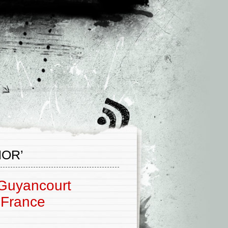
HOR’
 Guyancourt
 France