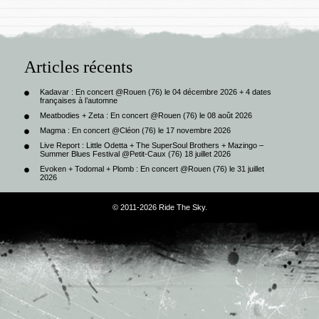
Articles récents
Kadavar : En concert @Rouen (76) le 04 décembre 2026 + 4 dates
françaises à l’automne
Meatbodies + Zeta : En concert @Rouen (76) le 08 août 2026
Magma : En concert @Cléon (76) le 17 novembre 2026
Live Report : Little Odetta + The SuperSoul Brothers + Mazingo –
Summer Blues Festival @Petit-Caux (76) 18 juillet 2026
Evoken + Todomal + Plomb : En concert @Rouen (76) le 31 juillet
2026
© 2011-2026 Ride The Sky.