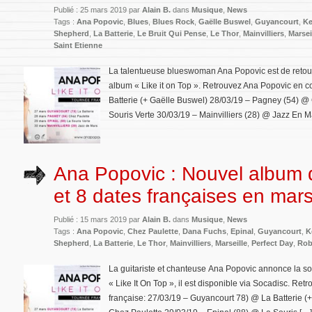
Publié : 25 mars 2019 par
Alain B.
dans
Musique
,
News
Tags :
Ana Popovic
,
Blues
,
Blues Rock
,
Gaëlle Buswel
,
Guyancourt
,
Ke
Shepherd
,
La Batterie
,
Le Bruit Qui Pense
,
Le Thor
,
Mainvilliers
,
Marsei
Saint Etienne
La talentueuse blueswoman Ana Popovic est de retou
album « Like it on Top ». Retrouvez Ana Popovic en c
Batterie (+ Gaëlle Buswel) 28/03/19 – Pagney (54) @
Souris Verte 30/03/19 – Mainvilliers (28) @ Jazz En M
Ana Popovic : Nouvel album 
et 8 dates françaises en mars 
Publié : 15 mars 2019 par
Alain B.
dans
Musique
,
News
Tags :
Ana Popovic
,
Chez Paulette
,
Dana Fuchs
,
Epinal
,
Guyancourt
,
K
Shepherd
,
La Batterie
,
Le Thor
,
Mainvilliers
,
Marseille
,
Perfect Day
,
Rob
La guitariste et chanteuse Ana Popovic annonce la sor
« Like It On Top », il est disponible via Socadisc. Re
française: 27/03/19 – Guyancourt 78) @ La Batterie 