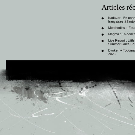
Articles ré
Kadavar : En con
françaises à l’au
Meatbodies + Zeta
Magma : En conce
Live Report : Litt
Summer Blues Fest
Evoken + Todomal 
2026