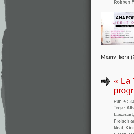
Robben F
Mainvilliers
« La 
prog
Publié : 
Tags :
Alb
Lavanant
Freischla
Neal
,
Kin