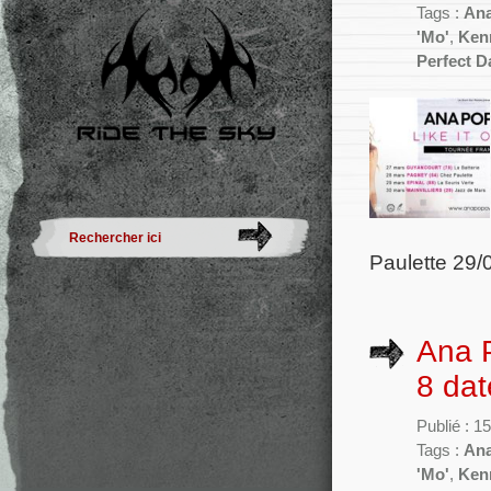
Tags :
Ana
'Mo'
,
Ken
Perfect D
Paulette 29/
Ana P
8 dat
Publié : 1
Tags :
Ana
'Mo'
,
Ken